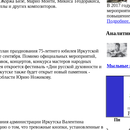
й Жоржа Бизе, Марио Монти, Микиса Теодоракиса,
В 2017 год
ллы и других композиторов.
мероприяти
повышение 
Подробнее..
Аналити
 план празднования 75-летнего юбилея Иркутской
це сентября. Помимо официальных мероприятий,
вок, концертов, конкурса мастеров народных
Мыльные п
я откроется фестиваль «Дни русской духовности и
кутске также будет открыт новый памятник -
 области Юрию Ножикову.
Пн
вания администрации Иркутска Валентина
ию о том, что тревожные кнопки, установленные в