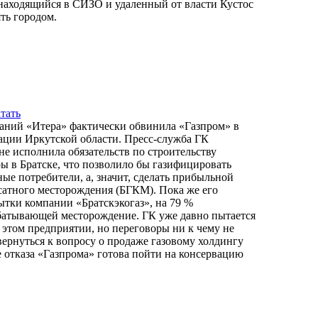
находящийся в СИЗО и удаленный от власти Кустос
ть городом.
тать
аний «Итера» фактически обвинила «Газпром» в
ации Иркутской области. Пресс-служба ГК
 не исполнила обязательств по строительству
ы в Братске, что позволило бы газифицировать
ные потребители, а, значит, сделать прибыльной
нсатного месторождения (БГКМ). Пока же его
ытки компании «Братскэкогаз», на 79 %
батывающей месторождение. ГК уже давно пытается
 этом предприятии, но переговоры ни к чему не
вернуться к вопросу о продаже газовому холдингу
ае отказа «Газпрома» готова пойти на консервацию