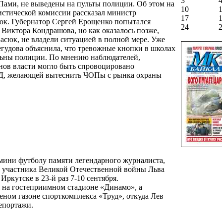
3
Пами, не выведены на пульты полиции. Об этом на
10
истической комиссии рассказал министр
17
юк. Губернатор Сергей Ерощенко попытался
24
 Виктора Кондрашова, но как оказалось позже,
Басюк, не владели ситуацией в полной мере. Уже
гудова объяснила, что тревожные кнопки в школах
льны полиции. По мнению наблюдателей,
анов власти могло быть спровоцировано
Д, желающей вытеснить ЧОПы с рынка охраны
мини футболу памяти легендарного журналиста,
, участника Великой Отечественной войны Льва
ркутске в 23-й раз 7-10 сентября.
 на гостеприимном стадионе «Динамо», а
леном газоне спорткомплекса «Труд», откуда Лев
епортажи.