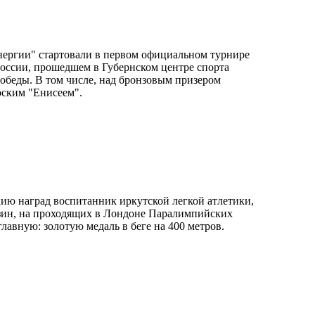
нергии" стартовали в первом официальном турнире
России, прошедшем в Губернском центре спорта
 победы. В том числе, над бронзовым призером
рским "Енисеем".
ю наград воспитанник иркутской легкой атлетики,
зин, на проходящих в Лондоне Паралимпийских
главную: золотую медаль в беге на 400 метров.