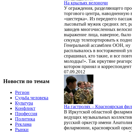
На крыльях велоночи
У ограждения, разделяющего про
торгового центра, наводненную 
«шестерка». Из переднего пасса
лысоватый мужик средних лет, ра
завидев многочисленных велосипе
выражение лица, наверное, было 
секунду телепортировать к подн
Генеральной ассамблеи ООН, ну 
расплывалось в восторженной ул
спрашивал, кто такие, и все повт
молодцы!». Так иркутяне реагиро
котором принял и корреспондент 
07.09.2012
Новости по темам
Регион
Судьба человека
Культура
На гастролях – Красноярская фи
Конфликт
В Иркутской областной филармон
Профессия
ведущих музыкальных коллектив
Политика
русский оркестр имени Анатолия
Реклама
филармонии, красноярский оркес
Рынки