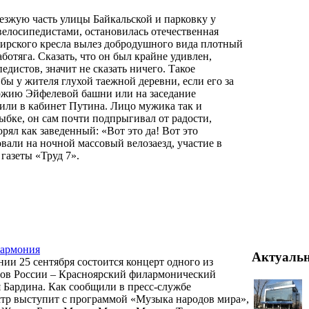
езжую часть улицы Байкальской и парковку у
велосипедистами, остановилась отечественная
жирского кресла вылез добродушного вида плотный
ботяга. Сказать, что он был крайне удивлен,
дистов, значит не сказать ничего. Такое
бы у жителя глухой таежной деревни, если его за
ожию Эйфелевой башни или на заседание
или в кабинет Путина. Лицо мужика так и
ыбке, он сам почти подпрыгивал от радости,
орял как заведенный: «Вот это да! Вот это
вали на ночной массовый велозаезд, участие в
газеты «Труд 7».
лармония
Актуаль
ии 25 сентября состоится концерт одного из
ов России – Красноярский филармонический
 Бардина. Как сообщили в пресс-службе
тр выступит с программой «Музыка народов мира»,