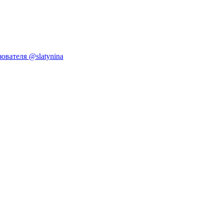
ователя @slatynina