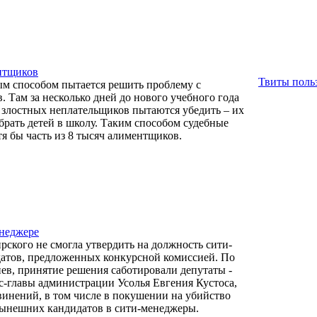
нтщиков
Твиты польз
м способом пытается решить проблему с
 Там за несколько дней до нового учебного года
х злостных неплательщиков пытаются убедить – их
брать детей в школу. Таким способом судебные
я бы часть из 8 тысяч алиментщиков.
енеджере
рского не смогла утвердить на должность сити-
датов, предложенных конкурсной комиссией. По
в, принятие решения саботировали депутаты -
-главы администрации Усолья Евгения Кустоса,
бвинений, в том числе в покушении на убийство
нынешних кандидатов в сити-менеджеры.