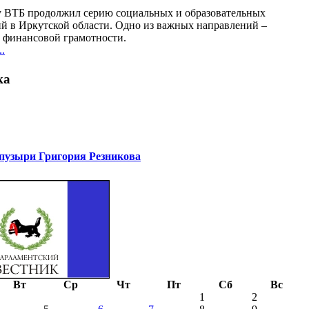
у ВТБ продолжил серию социальных и образовательных
й в Иркутской области. Одно из важных направлений –
финансовой грамотности.
.
ка
узыри Григория Резникова
Вт
Ср
Чт
Пт
Сб
Вс
1
2