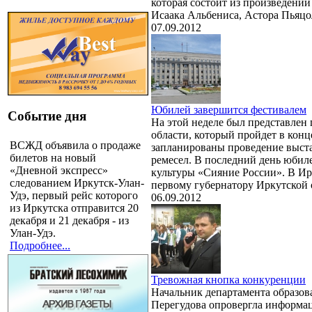
которая состоит из произведени
Исаака Альбениса, Астора Пьяцо
07.09.2012
Юбилей завершится фестивалем
Событие дня
На этой неделе был представлен
области, который пройдет в кон
ВСЖД объявила о продаже
запланированы проведение выста
билетов на новый
ремесел. В последний день юбиле
«Дневной экспресс»
культуры «Сияние России». В Ир
следованием Иркутск-Улан-
первому губернатору Иркутской
Удэ, первый рейс которого
06.09.2012
из Иркутска отправится 20
декабря и 21 декабря - из
Улан-Удэ.
Подробнее...
Тревожная кнопка конкуренции
Начальник департамента образо
Перегудова опровергла информац