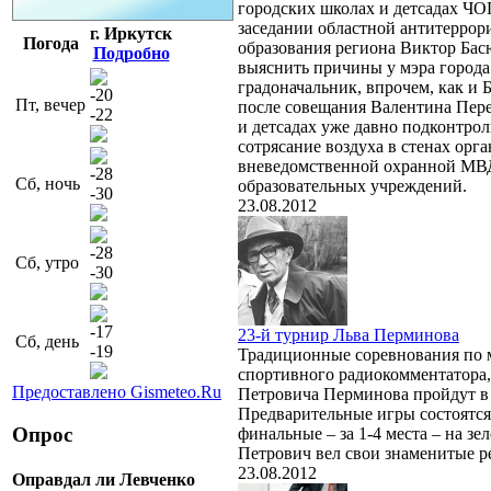
городских школах и детсадах ЧО
заседании областной антитеррор
г. Иркутск
Погода
образования региона Виктор Бас
Подробно
выяснить причины у мэра города
градоначальник, впрочем, как и 
-20
Пт, вечер
после совещания Валентина Пере
-22
и детсадах уже давно подконтро
сотрясание воздуха в стенах орг
вневедомственной охранной МВ
-28
Сб, ночь
образовательных учреждений.
-30
23.08.2012
-28
Сб, утро
-30
-17
23-й турнир Льва Перминова
Сб, день
-19
Традиционные соревнования по 
спортивного радиокомментатора
Предоставлено Gismeteo.Ru
Петровича Перминова пройдут в И
Предварительные игры состоятся
Опрос
финальные – за 1-4 места – на зе
Петрович вел свои знаменитые р
23.08.2012
Оправдал ли Левченко