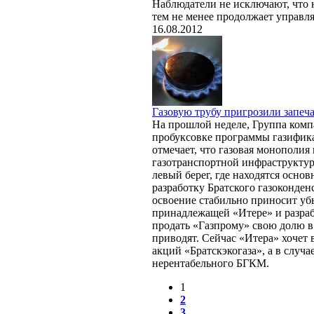
Наблюдатели не исключают, что 
тем не менее продолжает управля
16.08.2012
Газовую трубу пригрозили запеча
На прошлой неделе, Группа комп
пробуксовке программы газифик
отмечает, что газовая монополия
газотранспортной инфраструктур
левый берег, где находятся основ
разработку Братского газоконде
освоение стабильно приносит уб
принадлежащей «Итере» и разра
продать «Газпрому» свою долю в
приводят. Сейчас «Итера» хочет 
акций «Братскэкогаза», а в случ
нерентабельного БГКМ.
1
2
3