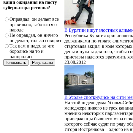
ваши ожидания на посту
губернатора региона?
Оправдал, он делает все
правильно, заботится о
народе
В Бурятии ищут злостных алиме
Не оправдал, он ничего
Республика Бурятия оригинальны
не делает, только говорит
должниками по уплате алиментов.
Так вам и надо, за что
стартовала акция, в ходе которы
боролись на то и
деньги нужны для того, чтобы со
напоролись
приставы надеются вразумить хот
23.08.2012
В Усолье споткнулись на сити-м
На этой неделе дума Усолья-Сиби
менеджера никого из трех канди
мнению некоторых парламентарие
приверженцы бывшего мэра и экс
которого сейчас судят по ряду о
Игоря Востренкова – одного из 