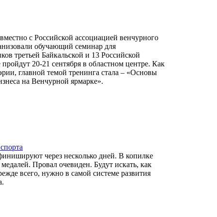
вместно с Российской ассоциацией венчурного
анизовали обучающий семинар для
ков третьей Байкальской и 13 Российской
 пройдут 20-21 сентября в областном центре. Как
эрии, главной темой тренинга стала – «Основы
знеса на Венчурной ярмарке».
 спорта
инишируют через несколько дней. В копилке
медалей. Провал очевиден. Будут искать, как
прежде всего, нужно в самой системе развития
а.