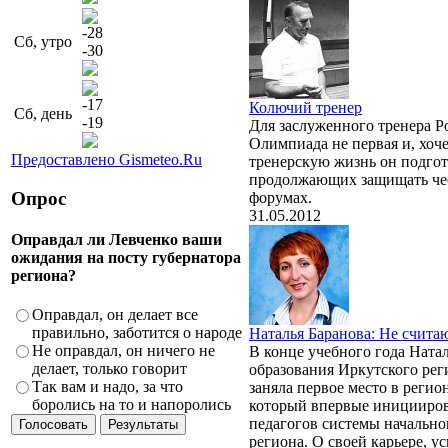
-28
Сб, утро
-30
-17
Колючий тренер
Сб, день
-19
Для заслуженного тренера 
Олимпиада не первая и, хоче
Предоставлено Gismeteo.Ru
тренерскую жизнь он подгот
продолжающих защищать че
Опрос
форумах.
31.05.2012
Оправдал ли Левченко ваши
ожидания на посту губернатора
региона?
Оправдал, он делает все
правильно, заботится о народе
Наталья Баранова: Не считаю
Не оправдал, он ничего не
В конце учебного года Ната
делает, только говорит
образования Иркутского рег
Так вам и надо, за что
заняла первое место в реги
боролись на то и напоролись
который впервые иницииров
педагогов системы начально
региона. О своей карьере, у