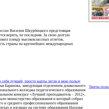
России Василия Шкурбицкого предстоящая
тся верить, не последняя. За свою долгую
овил плеяду высококлассных атлетов,
сть страны на крупнейших международных
 себя лучшей, просто карты легли в мою пользу
лья Баранова, заведующая отделением дошкольного
Твиты польз
ионального колледжа педагогического образования
ональном конкурсе «Лучший преподаватель – 2012»,
ало министерство образования и который собрал
го и среднего профессионального образования
спехах и взглядах на систему образования Наталья