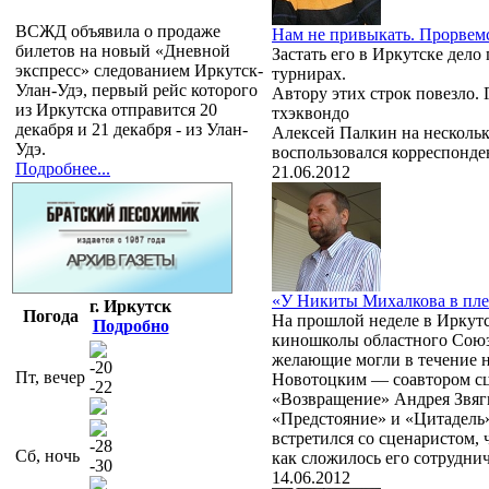
ВСЖД объявила о продаже
Нам не привыкать. Прорвем
билетов на новый «Дневной
Застать его в Иркутске дело
экспресс» следованием Иркутск-
турнирах.
Улан-Удэ, первый рейс которого
Автору этих строк повезло.
из Иркутска отправится 20
тхэквондо
декабря и 21 декабря - из Улан-
Алексей Палкин на нескольк
Удэ.
воспользовался корреспонден
Подробнее...
21.06.2012
«У Никиты Михалкова в пл
г. Иркутск
Погода
На прошлой неделе в Иркут
Подробно
киношколы областного Союза
желающие могли в течение 
-20
Пт, вечер
Новотоцким — соавтором сц
-22
«Возвращение» Андрея Звяги
«Предстояние» и «Цитадель
встретился со сценаристом, 
-28
Сб, ночь
как сложилось его сотрудни
-30
14.06.2012