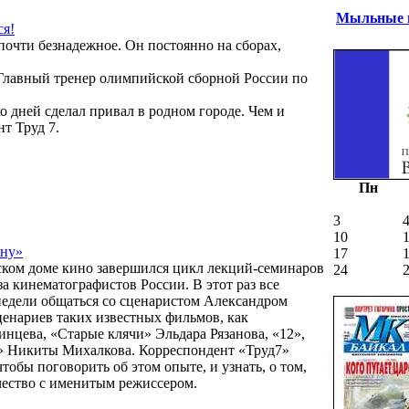
Мыльные п
ся!
 почти безнадежное. Он постоянно на сборах,
 Главный тренер олимпийской сборной России по
о дней сделал привал в родном городе. Чем и
т Труд 7.
Пн
3
10
ену»
17
ском доме кино завершился цикл лекций-семинаров
24
 кинематографистов России. В этот раз все
недели общаться со сценаристом Александром
енариев таких известных фильмов, как
нцева, «Старые клячи» Эльдара Рязанова, «12»,
» Никиты Михалкова. Корреспондент «Труд7»
чтобы поговорить об этом опыте, и узнать, о том,
чество с именитым режиссером.