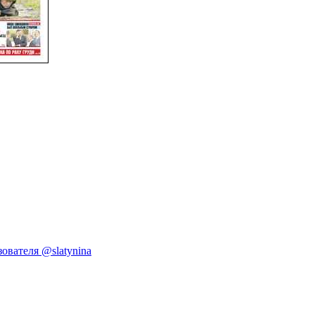
ователя @slatynina