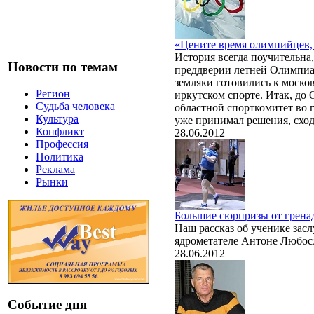
«Цените время олимпийцев, 
История всегда поучительна
Новости по темам
преддверии летней Олимпиад
земляки готовились к моско
Регион
иркутском спорте. Итак, до
Судьба человека
областной спорткомитет во 
Культура
уже принимал решения, сход
Конфликт
28.06.2012
Профессия
Политика
Реклама
Рынки
Большие сюрпризы от грена
Наш рассказ об ученике зас
ядрометателе Антоне Любос
28.06.2012
Событие дня