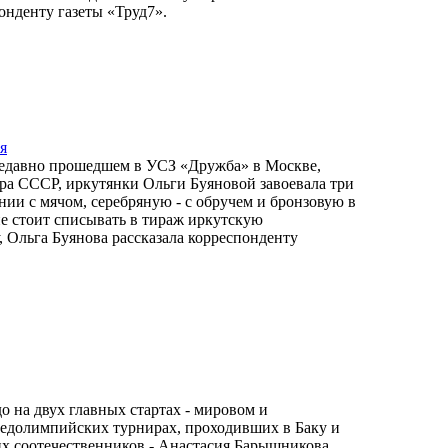
онденту газеты «Труд7».
я
недавно прошедшем в УСЗ «Дружба» в Москве,
ра СССР, иркутянки Ольги Буяновой завоевала три
нии с мячом, серебряную - с обручем и бронзовую в
не стоит списывать в тираж иркутскую
 Ольга Буянова рассказала корреспонденту
о на двух главных стартах - мировом и
едолимпийских турнирах, проходивших в Баку и
ших соотечественников - Анастасия Барышникова,