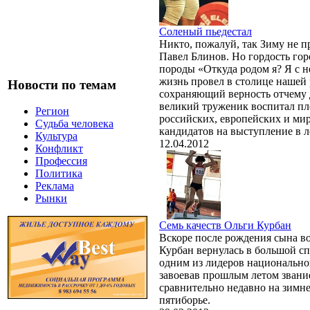
Соленый пьедестал
Никто, пожалуй, так Зиму не п
Павел Блинов. Но гордость гор
породы «Откуда родом я? Я с 
жизнь провел в столице нашей
Новости по темам
сохраняющий верность отчему д
великий труженик воспитал пл
Регион
российских, европейских и ми
Судьба человека
кандидатов на выступление в 
Культура
12.04.2012
Конфликт
Профессия
Политика
Реклама
Рынки
Семь качеств Ольги Курбан
Вскоре после рождения сына в
Курбан вернулась в большой сп
одним из лидеров национальной
завоевав прошлым летом звани
сравнительно недавно на зимн
пятиборье.