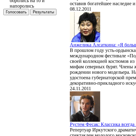
боролись на то и
оставив богатейшее наследие и
напоролись
08.12.2011
Анжелика Алсаткина: «Я боль
В прошлом году усть-ордынск
международном фестивале «По
своей коллекцией костюмов из
мифам северных бурят. Члены 
рождении нового модельера. Н
удостоена губернаторской пре
декоративно-прикладного искус
24.11.2011
Рустем Фесак: Классика всегда
Репертуар Иркутского драматич
спектаклем молодого московско