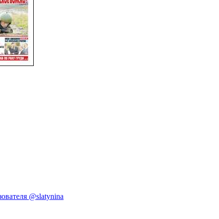
ователя @slatynina