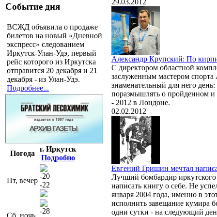
29.03.2012
Событие дня
ВСЖД объявила о продаже
билетов на новый «Дневной
экспресс» следованием
Иркутск-Улан-Удэ, первый
Александр Крупский: По кирпи
рейс которого из Иркутска
С директором областной комп
отправится 20 декабря и 21
заслуженным мастером спорта 
декабря - из Улан-Удэ.
знаменательный для него день: 
Подробнее...
поразмышлять о пройденном и
- 2012 в Лондоне.
02.02.2012
г. Иркутск
Погода
Подробно
Евгений Гришин мечтал написа
-20
Лучший бомбардир иркутского 
Пт, вечер
-22
написать книгу о себе. Не успе
января 2004 года, именно в эт
исполнить завещание кумира б
-28
одни сутки - на следующий день
Сб, ночь