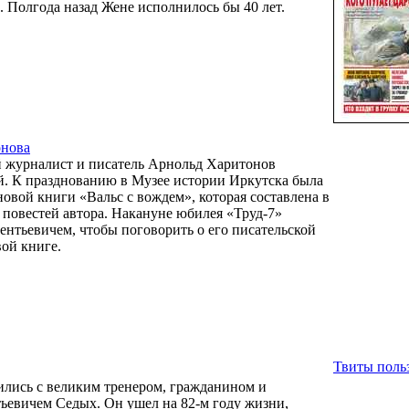
ть. Полгода назад Жене исполнилось бы 40 лет.
онова
й журналист и писатель Арнольд Харитонов
й. К празднованию в Музее истории Иркутска была
новой книги «Вальс с вождем», которая составлена в
 повестей автора. Накануне юбилея «Труд-7»
ентьевичем, чтобы поговорить о его писательской
ой книге.
Твиты польз
ились с великим тренером, гражданином и
евичем Седых. Он ушел на 82-м году жизни,