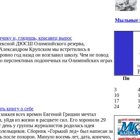
Мыльные п
чику и, глядишь, красавец вырос
лексной ДЮСШ Олимпийского резерва,
Александром Крупским мы встретились в
ровно год назад он возглавил школу. Чем не повод
 о перспективах подопечных на Олимпийских играх
Пн
3
10
17
24
ть книгу о себе
хоккея всех времен Евгений Гришин мечтал
л, уйдя из жизни в расцвете сил. Его хоронили 29
от день у группы журналистов родилась идея
олельщиков. Сборник «Горький лед» был написан за
 после похорон. Минуло восемь лет, дата, конечно,