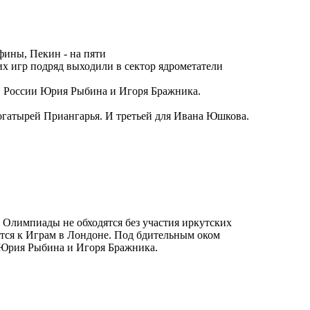
фины, Пекин - на пяти
 игр подряд выходили в сектор ядрометатели
в России Юрия Рыбина и Игоря Бражника.
огатырей Приангарья. И третьей для Ивана Юшкова.
 Олимпиады не обходятся без участия иркутских
ятся к Играм в Лондоне. Под бдительным оком
 Юрия Рыбина и Игоря Бражника.