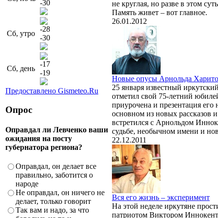
-30
не круглая, но разве в этом су
Память живет – вот главное.
26.01.2012
-28
Сб, утро
-30
-17
Сб, день
-19
Новые опусы Арнольда Харит
25 января известный иркутски
Предоставлено Gismeteo.Ru
отметил свой 75-летний юбиле
приурочена и презентация его 
Опрос
основном из новых рассказов и
встретился с Арнольдом Иннок
Оправдал ли Левченко ваши
судьбе, необычном имени и нов
ожидания на посту
22.12.2011
губернатора региона?
Оправдал, он делает все
правильно, заботится о
народе
Не оправдал, он ничего не
Вся его жизнь – эксперимент
делает, только говорит
На этой неделе иркутяне прост
Так вам и надо, за что
патриотом Виктором Иннокенть