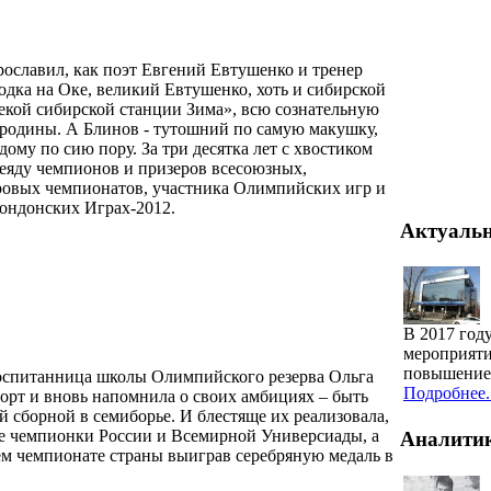
рославил, как поэт Евгений Евтушенко и тренер
одка на Оке, великий Евтушенко, хоть и сибирской
некой сибирской станции Зима», всю сознательную
 родины. А Блинов - тутошний по самую макушку,
ому по сию пору. За три десятка лет с хвостиком
еяду чемпионов и призеров всесоюзных,
ровых чемпионатов, участника Олимпийских игр и
лондонских Играх-2012.
Актуаль
В 2017 год
мероприяти
повышение 
оспитанница школы Олимпийского резерва Ольга
Подробнее..
орт и вновь напомнила о своих амбициях – быть
 сборной в семиборье. И блестяще их реализовала,
е чемпионки России и Всемирной Универсиады, а
Аналити
ем чемпионате страны выиграв серебряную медаль в