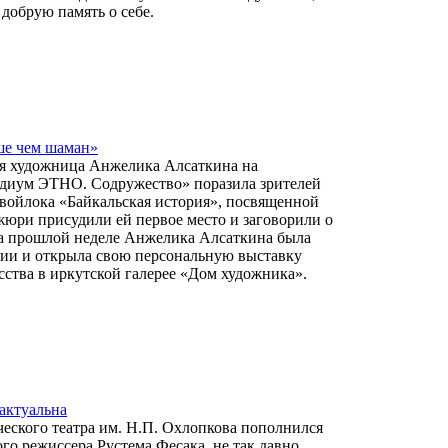
 добрую память о себе.
ше чем шаман»
ая художница Анжелика Алсаткина на
диум ЭТНО. Содружество» поразила зрителей
 войлока «Байкальская история», посвященной
жюри присудили ей первое место и заговорили о
а прошлой неделе Анжелика Алсаткина была
мии и открыла свою персональную выставку
ства в иркутской галерее «Дом художника».
 актуальна
еского театра им. Н.П. Охлопкова пополнился
го режиссера Рустема Фесака, не так давно