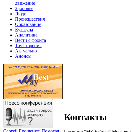
движение
Здоровье
Люди
Происшествия
Образование
Культура
Аналитика
Вести с фронта
Точка зрения
Актуально
Анонсы
Контакты
Сергей Ерощенко: Помогая
Редакция "МК Байкал" Московс