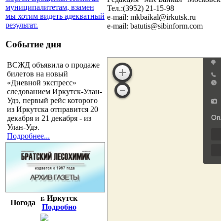
муниципалитетам, взамен
Тел.:(3952) 21-15-98
мы хотим видеть адекватный
e-mail: mkbaikal@irkutsk.ru
результат.
e-mail: batutis@sibinform.com
Событие дня
ВСЖД объявила о продаже
билетов на новый
«Дневной экспресс»
следованием Иркутск-Улан-
Удэ, первый рейс которого
из Иркутска отправится 20
декабря и 21 декабря - из
Улан-Удэ.
Подробнее...
г. Иркутск
Погода
Подробно