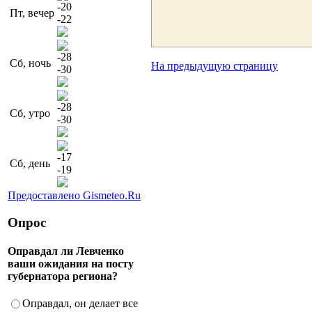
-20
Пт, вечер
-22
-28
Сб, ночь
На предыдущую страницу
-30
-28
Сб, утро
-30
-17
Сб, день
-19
Предоставлено Gismeteo.Ru
Опрос
Оправдал ли Левченко
ваши ожидания на посту
губернатора региона?
Оправдал, он делает все