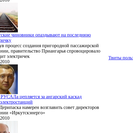
тские чиновники опаздывают на последнюю
ричку
ув процесс создания пригородной пассажирской
нии, правительство Приангарья спровоцировало
ит электричек
Твиты польз
.2010
 РУСАЛа цепляется за ангарский каскад
электростанций
Дерипаска намерен возглавить совет директоров
нии «Иркутскэнерго»
.2010