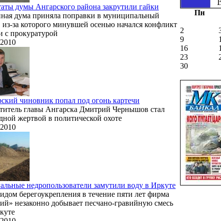
аты думы Ангарского района закрутили гайки
Пн
ная дума приняла поправки в муниципальный
, из-за которого минувшей осенью начался конфликт
2
и с прокуратурой
9
.2010
16
23
30
ский чиновник попал под огонь картечи
титель главы Ангарска Дмитрий Чернышов стал
дной жертвой в политической охоте
.2010
альные недропользователи замутили воду в Иркуте
идом берегоукрепления в течение пяти лет фирма
ий» незаконно добывает песчано-гравийную смесь
куте
.2010