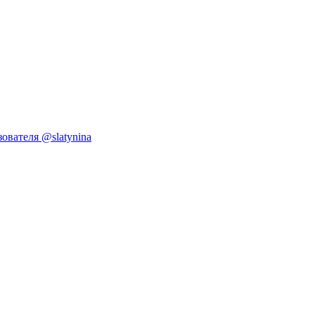
ователя @slatynina