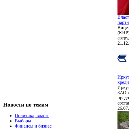
Власт
партн
Вице-
(КНР)
сотру
21.12
Иркут
кред
Иркут
ЗАО «
предо
соста
Новости по темам
26.07
Политика, власть
Выборы
Финансы и бизнес