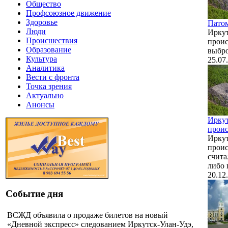
Общество
Профсоюзное движение
Здоровье
Патом
Люди
Иркут
Происшествия
проис
Образование
выбро
Культура
25.07
Аналитика
Вести с фронта
Точка зрения
Актуально
Анонсы
Иркут
проис
Иркут
проис
счита
либо 
20.12
Событие дня
ВСЖД объявила о продаже билетов на новый
«Дневной экспресс» следованием Иркутск-Улан-Удэ,