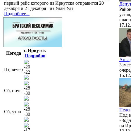
первый рейс которого из Иркутска отправится 20
Депут
декабря и 21 декабря - из Улан-Удэ.
Район
Подробнее...
устав
власт
17.12
г. Иркутск
Погода
Подробно
Ангар
Замес
-20
Пт, вечер
очере
-22
15.12
-28
Сб, ночь
-30
-28
Нелег
Сб, утро
-30
Под в
«Зодч
на Ир
-17
13.12