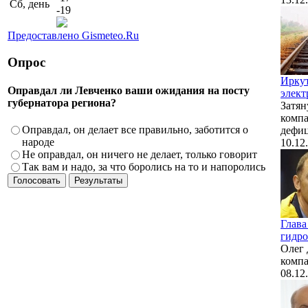
Сб, день
-19
Предоставлено Gismeteo.Ru
Опрос
Ирку
Оправдал ли Левченко ваши ожидания на посту
элект
губернатора региона?
Затян
компа
Оправдал, он делает все правильно, заботится о
дефиц
народе
10.12
Не оправдал, он ничего не делает, только говорит
Так вам и надо, за что боролись на то и напоролись
Глава
гидро
Олег 
компа
08.12