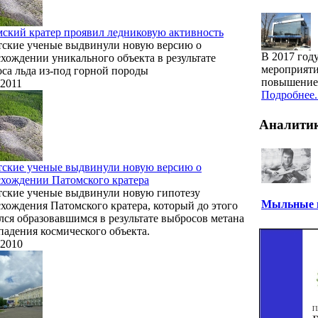
ский кратер проявил ледниковую активность
ские ученые выдвинули новую версию о
В 2017 год
хождении уникального объекта в результате
мероприяти
са льда из-под горной породы
повышение 
.2011
Подробнее..
Аналити
ские ученые выдвинули новую версию о
хождении Патомского кратера
ские ученые выдвинули новую гипотезу
Мыльные п
хождения Патомского кратера, который до этого
лся образовавшимся в результате выбросов метана
падения космического объекта.
.2010