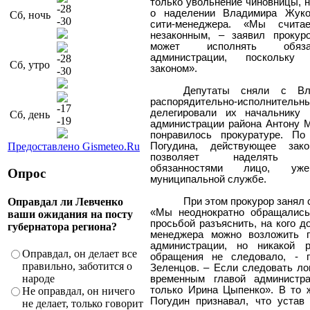
только увольнение чиновницы, 
-28
о наделении Владимира Жуко
Сб, ночь
-30
сити-менеджера. «Мы счита
незаконным, – заявил прокур
может исполнять обяза
администрации, поскольку
-28
Сб, утро
законом».
-30
Депутаты сняли с Вл
распорядительно-исполнитель
-17
делегировали их начальнику 
Сб, день
-19
администрации района Антону М
понравилось прокуратуре. П
Предоставлено Gismeteo.Ru
Погудина, действующее зако
позволяет наделять до
обязанностями лицо, у
Опрос
муниципальной службе.
Оправдал ли Левченко
При этом прокурор занял 
«Мы неоднократно обращались
ваши ожидания на посту
просьбой разъяснить, на кого д
губернатора региона?
менеджера можно возложить 
администрации, но никакой 
Оправдал, он делает все
обращения не следовало, - 
правильно, заботится о
Зеленцов. – Если следовать лог
народе
временным главой администр
только Ирина Цыпенко». В то 
Не оправдал, он ничего
Погудин признавал, что устав
не делает, только говорит