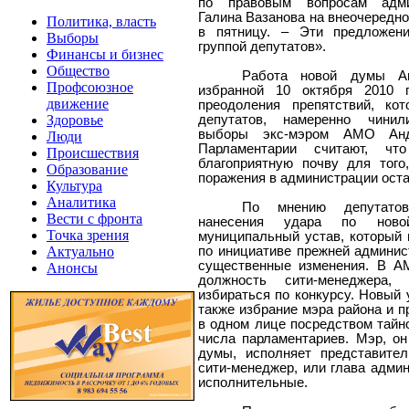
по правовым вопросам адм
Галина Вазанова на внеочередн
Политика, власть
в пятницу. – Эти предложен
Выборы
группой депутатов».
Финансы и бизнес
Общество
Работа новой думы Анг
Профсоюзное
избранной 10 октября 2010 
движение
преодоления препятствий, ко
депутатов, намеренно чинил
Здоровье
выборы экс-мэром АМО Анд
Люди
Парламентарии считают, чт
Происшествия
благоприятную почву для того
Образование
поражения в администрации оста
Культура
Аналитика
По мнению депутато
Вести с фронта
нанесения удара по ново
Точка зрения
муниципальный устав, который в
по инициативе прежней админис
Актуально
существенные изменения. В 
Анонсы
должность сити-менеджера,
избираться по конкурсу. Новый 
также избрание мэра района и 
в одном лице посредством тайно
числа парламентариев. Мэр, о
думы, исполняет представител
сити-менеджер, или глава админ
исполнительные.