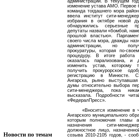
администрации. В текущем год
изменение устава АМО. Первое б
команда тогдашнего мэра райо
ввела институт сити-менедже
избрания в октябре новой д
обнаружились серьезные пр
депутаты назвали «бомбой, нам
прошлой властью». Парламен
своего числа мэра, дважды наз
администрации, но полу
прокуратуры, которая по-свое
процедуру. В итоге работа 
оказалась парализована, и 
изменить устав, которому т
получить прокурорское одо
регистрацию в Минюсте. Са
Ангарска, рьяно выступавша
думы относительно выбора пер
сити-менеджера, пока ник
высказала. Подробности чит
«ФедералПресс».
«Вносится изменение в ч
Ангарского муниципального обра
которым полномочия главы а
назначения сити-менедж
должностное лицо, назначенно
Новости по темам
созыва 2010-2105 годов, - соо