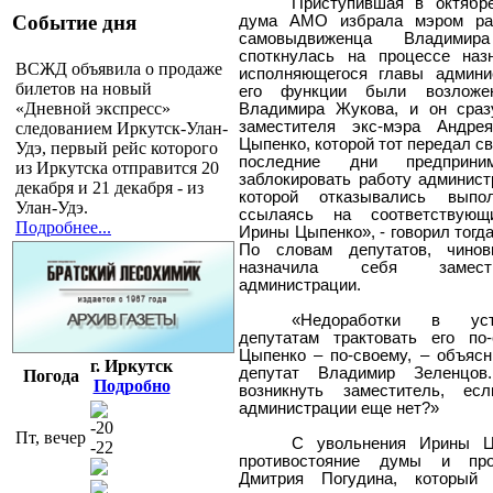
Приступившая в октябр
Событие дня
дума АМО избрала мэром рай
самовыдвиженца Владими
споткнулась на процессе наз
ВСЖД объявила о продаже
исполняющегося главы админи
билетов на новый
его функции были возлож
«Дневной экспресс»
Владимира Жукова, и он сраз
заместителя экс-мэра Андре
следованием Иркутск-Улан-
Цыпенко, которой тот передал с
Удэ, первый рейс которого
последние дни предприни
из Иркутска отправится 20
заблокировать работу админист
декабря и 21 декабря - из
которой отказывались выпол
Улан-Удэ.
ссылаясь на соответствующ
Подробнее...
Ирины Цыпенко», - говорил тогд
По словам депутатов, чинов
назначила себя замест
администрации.
«Недоработки в уст
депутатам трактовать его по
Цыпенко – по-своему, – объяс
г. Иркутск
депутат Владимир Зеленцов
Погода
Подробно
возникнуть заместитель, ес
администрации еще нет?»
-20
Пт, вечер
С увольнения Ирины Ц
-22
противостояние думы и про
Дмитрия Погудина, который 