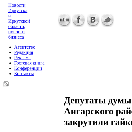
Новости
Иркутска
и
Иркутской
области,
новости
бизнеса
Агентство
Редакция
Реклама
Гостевая книга
Конференции
Контакты
Депутаты думы
Ангарского рай
закрутили гайк