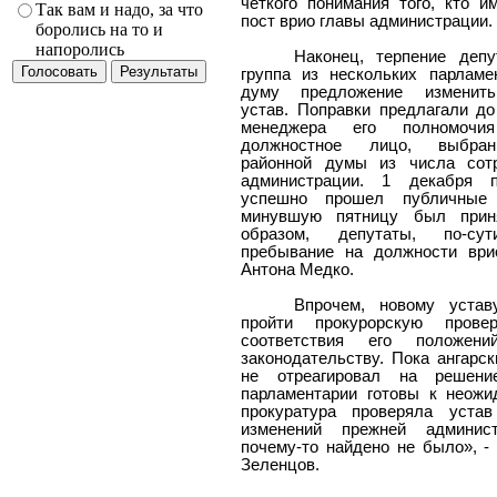
четкого понимания того, кто и
Так вам и надо, за что
пост врио главы администрации.
боролись на то и
напоролись
Наконец, терпение депу
группа из нескольких парламе
думу предложение изменить
устав. Поправки предлагали до
менеджера его полномочи
должностное лицо, выбран
районной думы из числа сот
администрации. 1 декабря п
успешно прошел публичные
минувшую пятницу был прин
образом, депутаты, по-сут
пребывание на должности ври
Антона Медко.
Впрочем, новому устав
пройти прокурорскую прове
соответствия его положени
законодательству. Пока ангарск
не отреагировал на решени
парламентарии готовы к неожи
прокуратура проверяла уста
изменений прежней админист
почему-то найдено не было», -
Зеленцов.