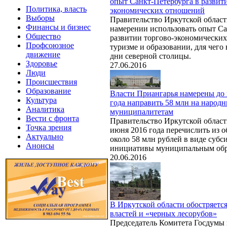
опыт Санкт-Петербурга в развит
Политика, власть
экономических отношений
Выборы
Правительство Иркутской област
Финансы и бизнес
намерении использовать опыт Са
Общество
развитии торгово-экономически
Профсоюзное
туризме и образовании, для чего
движение
дни северной столицы.
Здоровье
27.06.2016
Люди
Происшествия
Образование
Власти Приангарья намерены до
Культура
года направить 58 млн на народ
Аналитика
муниципалитетам
Вести с фронта
Правительство Иркутской област
Точка зрения
июня 2016 года перечислить из 
Актуально
около 58 млн рублей в виде субс
Анонсы
инициативы муниципальным обр
20.06.2016
В Иркутской области обостряетс
властей и «черных лесорубов»
Председатель Комитета Госдумы