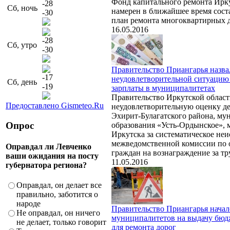
Фонд капитального ремонта Ирк
-28
Сб, ночь
намерен в ближайшее время сос
-30
план ремонта многоквартирных д
16.05.2016
-28
Сб, утро
-30
Правительство Приангарья назва
-17
неудовлетворительной ситуацию
Сб, день
-19
зарплаты в муниципалитетах
Правительство Иркутской област
Предоставлено Gismeteo.Ru
неудовлетворительную оценку де
Эхирит-Булагатского района, му
Опрос
образования «Усть-Ордынское», 
Иркутска за систематическое не
межведомственной комиссии по 
Оправдал ли Левченко
граждан на вознаграждение за тр
ваши ожидания на посту
11.05.2016
губернатора региона?
Оправдал, он делает все
правильно, заботится о
народе
Правительство Приангарья начал
Не оправдал, он ничего
муниципалитетов на выдачу бюд
не делает, только говорит
для ремонта дорог