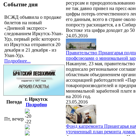
ресурсам и природопользованию
Событие дня
не так давно привел на пресс-к
цифры потерь отечественного лес
ВСЖД объявила о продаже
его данным, всего в стране около
билетов на новый
попросту расхищается, а в Сибир
«Дневной экспресс»
Востоке эта цифра доходит до 50
следованием Иркутск-Улан-
24.05.2016
Удэ, первый рейс которого
из Иркутска отправится 20
декабря и 21 декабря - из
Правительство Приангарья подпи
Улан-Удэ.
профсоюзами о минимальной зарп
Подробнее...
Накануне, 23 мая, правительство
подписало региональное соглаш
областным объединением органи
ассоциацией работодателей «Пар
товаропроизводителей и предпр
минимальной заработной плате в
на 2016 год.
г. Иркутск
Погода
23.05.2016
Подробно
-20
Пт, вечер
-22
Фонд капремонта Приангарья на
уточненный план ремонта домов 