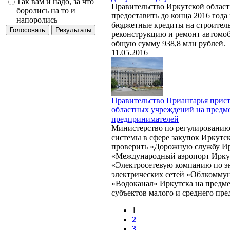
Так вам и надо, за что
Правительство Иркутской област
боролись на то и
предоставить до конца 2016 год
напоролись
бюджетные кредиты на строитель
реконструкцию и ремонт автомо
общую сумму 938,8 млн рублей.
11.05.2016
Правительство Приангарья прист
областных учреждений на предме
предпринимателей
Министерство по регулированию
системы в сфере закупок Иркутс
проверить «Дорожную службу Ир
«Международный аэропорт Ирку
«Электросетевую компанию по э
электрических сетей «Облкомму
«Водоканал» Иркутска на предме
субъектов малого и среднего пр
1
2
3