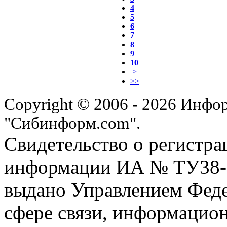
4
5
6
7
8
9
10
>
>>
Copyright © 2006 - 2026 Инфо
"Сибинформ.com".
Свидетельство о регистра
информации ИА № ТУ38-00
выдано Управлением Феде
сфере связи, информацио