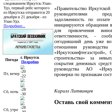
следованием Иркутск-Улан-
Удэ, первый рейс которого
«Правительство Иркутской 
из Иркутска отправится 20
руководителями пре
декабря и 21 декабря - из
задолженность по оплат
Улан-Удэ.
инициируются обращения в
Подробнее...
для привлечения вин
ответственности, - соо
сегодняшний день уже во
отношении руководст
«Иркутскнефтегазстрой»,
г. Иркутск
строительства» за невы
Погода
Подробно
сокрытия денежных средст
руководства АО «Иркут
-20
Пт, вечер
проверки по признакам сост
-22
-28
Кирилл Литвинцев
Сб, ночь
-30
Оставь свой коммен
-28
Сб, утро
-30