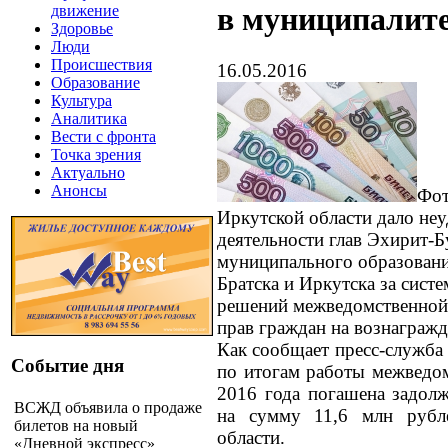
в муниципалит
движение
Здоровье
Люди
Происшествия
16.05.2016
Образование
Культура
Аналитика
Вести с фронта
Точка зрения
Актуально
Анонсы
Фот
Иркутской области дало не
деятельности глав Эхирит-Б
муниципального образовани
Братска и Иркутска за сист
решений межведомственной
прав граждан на вознагражд
Как сообщает пресс-служба 
Событие дня
по итогам работы межведом
2016 года погашена задолж
ВСЖД объявила о продаже
на сумму 11,6 млн рубл
билетов на новый
области.
«Дневной экспресс»