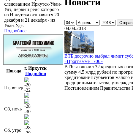
Новости
следованием Иркутск-Улан-
Удэ, первый рейс которого
из Иркутска отправится 20
декабря и 21 декабря - из
Улан-Удэ.
04.04.2018
Подробнее...
ВТБ досрочно выбрал лимит суб
«Программе 1706»
ВТБ заключил 32 кредитных сог
г. Иркутск
Погода
сумму 4,5 млрд рублей по прогр
Подробно
кредитования субъектов малого и
предпринимательства, утвержде
-20
Пт, вечер
Постановлением Правительства 
-22
-28
Сб, ночь
-30
-28
Сб, утро
-30