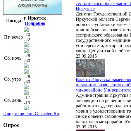
сестринского образования
Иркутске
Депутат Государственной 
г. Иркутск
Иркутской области Сергей
Погода
Подробно
добиться установки «лежач
полицейского» возле Инст
-20
сестринского образования 
Пт, вечер
-22
государственного медицин
университета, который ра
улице Депутатской в облас
-28
23.09.2015
Сб, ночь
-30
-28
Сб, утро
Власти Иркутска намерены
-30
незаконно возведенного об
микрорайоне Университет
Администрация Иркутска 
-17
Сб, день
апелляцию на решение Све
-19
районного суда города, ко
мэрии в удовлетворении т
Предоставлено Gismeteo.Ru
сносе объекта самовольног
на въезде в микрорайон Ун
Опрос
03.09.2015