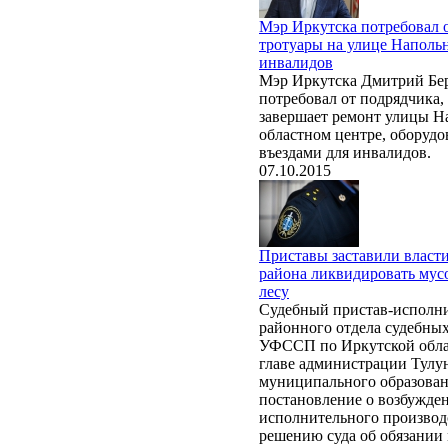
Мэр Иркутска потребовал 
тротуары на улице Наполь
инвалидов
Мэр Иркутска Дмитрий Бе
потребовал от подрядчика,
завершает ремонт улицы Н
областном центре, оборудо
въездами для инвалидов.
07.10.2015
Приставы заставили власт
района ликвидировать мус
лесу
Судебный пристав-исполни
районного отдела судебны
УФССП по Иркутской обла
главе администрации Тулу
муниципального образова
постановление о возбужде
исполнительного производс
решению суда об обязании