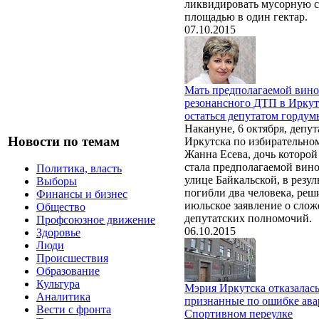
ликвидировать мусорную с
площадью в один гектар.
07.10.2015
Мать предполагаемой вин
резонансного ДТП в Иркут
остаться депутатом гордум
Накануне, 6 октября, депу
Новости по темам
Иркутска по избирательно
Жанна Есева, дочь которо
стала предполагаемой вин
Политика, власть
улице Байкальской, в резул
Выборы
погибли два человека, реши
Финансы и бизнес
июльское заявление о сло
Общество
депутатских полномочий.
Профсоюзное движение
06.10.2015
Здоровье
Люди
Происшествия
Образование
Культура
Мэрия Иркутска отказалась
Аналитика
признанные по ошибке ав
Вести с фронта
Спортивном переулке