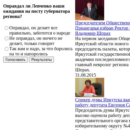
Оправдал ли Левченко ваши
ожидания на посту губернатора
региона?
Председателем Обществен
Оправдал, он делает все
Приангарья избран Рект
правильно, заботится о народе
Владимир Шпрах
Не оправдал, он ничего не
На первом заседании Обще
делает, только говорит
Иркутской области нового 
Так вам и надо, за что боролись
председатель палаты, кото
на то и напоролись
Иркутской государственно
академии последипломного
главный невролог региона
Шпрах.
31.08.2015
Спикер думы Иркутска вы
работу депутата Евгения С
Председатель думы Иркут
высоко оценила работу деп
представительного органа 
избирательному округу №4