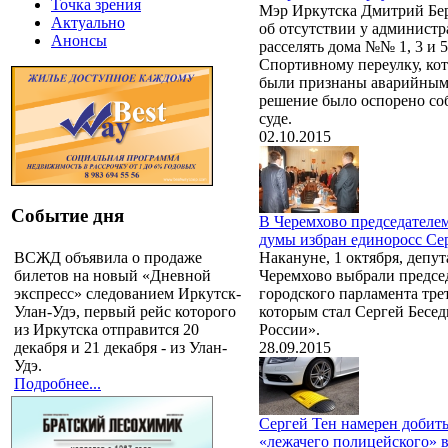
Точка зрения
Мэр Иркутска Дмитрий Бер
Актуально
об отсутствии у админист
Анонсы
расселять дома №№ 1, 3 и 5
Спортивному переулку, кот
были признаны аварийными
решение было оспорено со
суде.
02.10.2015
Событие дня
В Черемхово председателе
думы избран единоросс Се
ВСЖД объявила о продаже
Накануне, 1 октября, депу
билетов на новый «Дневной
Черемхово выбрали предсе
экспресс» следованием Иркутск-
городского парламента трет
Улан-Удэ, первый рейс которого
которым стал Сергей Бесе
из Иркутска отправится 20
России».
декабря и 21 декабря - из Улан-
28.09.2015
Удэ.
Подробнее...
Сергей Тен намерен добить
«лежачего полицейского» 