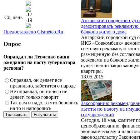
-17
Сб, день
-19
Ангарский городской суд о
демонтировать рекламную 
Предоставлено Gismeteo.Ru
балкона жилого дома
Ангарский городской суд 
ИКБ «Совкомбанк» демонт
Опрос
световую рекламную конс
размещенную без согласова
Оправдал ли Левченко ваши
хозяевами на балконе жило
ожидания на посту губернатора
существенно закрывающую 
региона?
квартиры.
18.05.2015
Оправдал, он делает все
правильно, заботится о народе
Не оправдал, он ничего не
делает, только говорит
Так вам и надо, за что боролись
Заксобранию рекомендован
на то и напоролись
льготы по налогу на имуще
госучреждений
Сегодня, 18 мая, комитет п
ценообразованию, финансо
экономическому и налогов
законодательству Законода