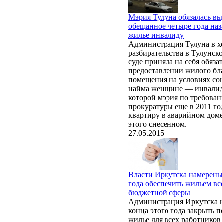
Мэрия Тулуна обязалась в
обещанное четыре года наз
жилье инвалиду
Администрация Тулуна в х
разбирательства в Тулунск
суде приняла на себя обяза
предоставлении жилого бл
помещения на условиях со
найма женщине — инвалиду
которой мэрия по требова
прокуратуры еще в 2011 го
квартиру в аварийном доме
этого снесенном.
27.05.2015
Власти Иркутска намерены
года обеспечить жильем вс
бюджетной сферы
Администрация Иркутска 
конца этого года закрыть п
жилье для всех работников