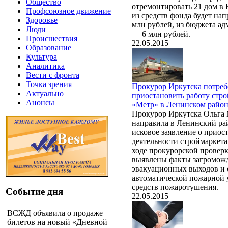
Общество
отремонтировать 21 дом в Б
Профсоюзное движение
из средств фонда будет на
Здоровье
млн рублей, из бюджета а
Люди
— 6 млн рублей.
Происшествия
22.05.2015
Образование
Культура
Аналитика
Вести с фронта
Точка зрения
Прокурор Иркутска потреб
Актуально
приостановить работу стр
Анонсы
«Метр» в Ленинском райо
Прокурор Иркутска Ольга
направила в Ленинский ра
исковое заявление о приос
деятельности строймаркета
ходе прокурорской провер
выявлены факты загромож
эвакуационных выходов и 
автоматической пожарной 
средств пожаротушения.
Событие дня
22.05.2015
ВСЖД объявила о продаже
билетов на новый «Дневной