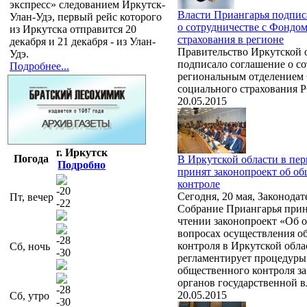
экспресс» следованием Иркутск-
Власти Приангарья подпис
Улан-Удэ, первый рейс которого
о сотрудничестве с Фондо
из Иркутска отправится 20
страхования в регионе
декабря и 21 декабря - из Улан-
Правительство Иркутской 
Удэ.
подписало соглашение о со
Подробнее...
региональным отделением
социального страхования 
20.05.2015
г. Иркутск
Погода
В Иркутской области в пе
Подробно
принят законопроект об о
контроле
-20
Сегодня, 20 мая, Законодат
Пт, вечер
-22
Собрание Приангарья прин
чтении законопроект «Об 
вопросах осуществления о
-28
контроля в Иркутской обла
Сб, ночь
-30
регламентирует процедуры
общественного контроля за
органов государственной в
-28
20.05.2015
Сб, утро
-30