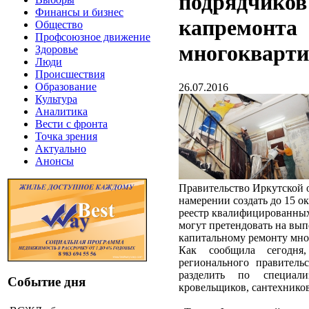
подрядчиков
Финансы и бизнес
капремонта
Общество
Профсоюзное движение
многокварти
Здоровье
Люди
Происшествия
Образование
26.07.2016
Культура
Аналитика
Вести с фронта
Точка зрения
Актуально
Анонсы
Правительство Иркутской о
намерении создать до 15 о
реестр квалифицированных
могут претендовать на вып
капитальному ремонту мно
Как сообщила сегодня,
регионального правительс
разделить по специал
Событие дня
кровельщиков, сантехников,