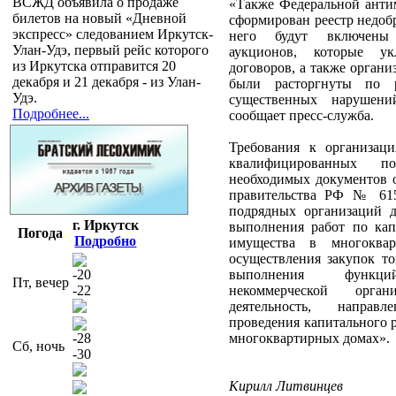
ВСЖД объявила о продаже
«Также Федеральной анти
билетов на новый «Дневной
сформирован реестр недоб
экспресс» следованием Иркутск-
него будут включены 
Улан-Удэ, первый рейс которого
аукционов, которые ук
из Иркутска отправится 20
договоров, а также орган
декабря и 21 декабря - из Улан-
были расторгнуты по 
Удэ.
существенных нарушени
Подробнее...
сообщает пресс-служба.
Требования к организаци
квалифицированных п
необходимых документов 
правительства РФ № 615
подрядных организаций д
г. Иркутск
выполнения работ по кап
Погода
Подробно
имущества в многоква
осуществления закупок то
-20
выполнения функций
Пт, вечер
-22
некоммерческой орган
деятельность, направ
проведения капитального 
-28
многоквартирных домах».
Сб, ночь
-30
Кирилл Литвинцев