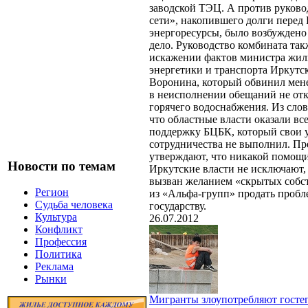
заводской ТЭЦ. А против руков
сети», накопившего долги перед
энергоресурсы, было возбужден
дело. Руководство комбината так
искажении фактов министра жи
энергетики и транспорта Иркутс
Воронина, который обвинил мен
в неисполнении обещаний не отк
горячего водоснабжения. Из слов
что областные власти оказали в
поддержку БЦБК, который свои 
сотрудничества не выполнил. Пр
утверждают, что никакой помощи
Новости по темам
Иркутские власти не исключают,
вызван желанием «скрытых собс
Регион
из «Альфа-групп» продать пробл
Судьба человека
государству.
Культура
26.07.2012
Конфликт
Профессия
Политика
Реклама
Рынки
Мигранты злоупотребляют гост