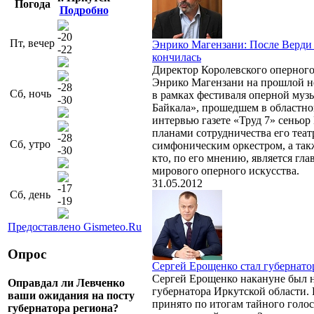
Погода
Подробно
-20
Пт, вечер
Энрико Магензани: После Верди
-22
кончилась
Директор Королевского оперного
Энрико Магензани на прошлой н
-28
Сб, ночь
в рамках фестиваля оперной му
-30
Байкала», прошедшем в областн
интервью газете «Труд 7» сеньор
планами сотрудничества его теат
-28
Сб, утро
симфоническим оркестром, а такж
-30
кто, по его мнению, является гл
мирового оперного искусства.
31.05.2012
-17
Сб, день
-19
Предоставлено Gismeteo.Ru
Опрос
Сергей Ерощенко стал губернато
Сергей Ерощенко накануне был 
Оправдал ли Левченко
губернатора Иркутской области.
ваши ожидания на посту
принято по итогам тайного голос
губернатора региона?