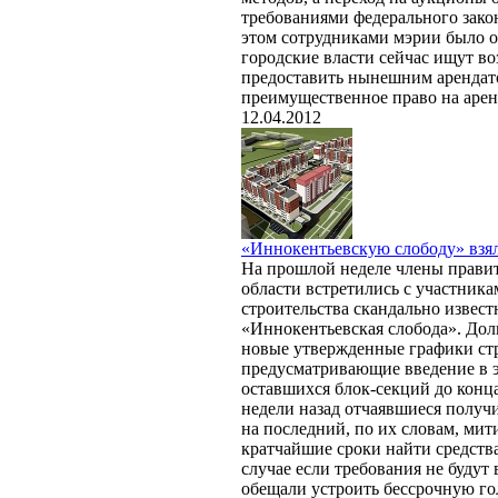
требованиями федерального зако
этом сотрудниками мэрии было о
городские власти сейчас ищут в
предоставить нынешним арендат
преимущественное право на арен
12.04.2012
«Иннокентьевскую слободу» взял
На прошлой неделе члены прави
области встретились с участника
строительства скандально извес
«Иннокентьевская слобода». До
новые утвержденные графики стр
предусматривающие введение в 
оставшихся блок-секций до конца
недели назад отчаявшиеся полу
на последний, по их словам, мит
кратчайшие сроки найти средств
случае если требования не буду
обещали устроить бессрочную го