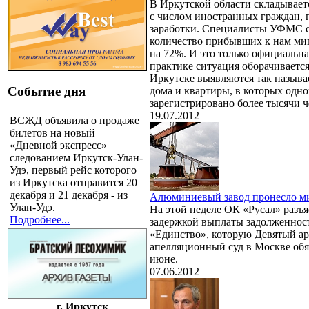
В Иркутской области складывает
с числом иностранных граждан,
заработки. Специалисты УФМС с
количество прибывших к нам ми
на 72%. И это только официальна
практике ситуация оборачивается 
Иркутске выявляются так назыв
Событие дня
дома и квартиры, в которых одн
зарегистрировано более тысячи ч
19.07.2012
ВСЖД объявила о продаже
билетов на новый
«Дневной экспресс»
следованием Иркутск-Улан-
Удэ, первый рейс которого
из Иркутска отправится 20
декабря и 21 декабря - из
Алюминиевый завод пронесло ми
Улан-Удэ.
На этой неделе ОК «Русал» разъ
Подробнее...
задержкой выплаты задолженнос
«Единство», которую Девятый а
апелляционный суд в Москве обя
июне.
07.06.2012
г. Иркутск