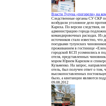
Власти Тулуна «погорели» на ко
Следственные органы СУ СКР по
возбудили уголовное дело проти
Кариха. По версии следствия, он
администрацию города подложн
командировочных расходах. Из 
источников стало известно, что д
поездками тулунских чиновников
проживанием в гостинице «Елен
городской КСП усомнились в под
отеля, представленных чиновник
мэром Юрием Карихом и спикер
Кузьменко. На запрос, направле
отель, был получен ответ о том, 
высокопоставленных постояльцев
было, а квитанции являются под
09.08.2012