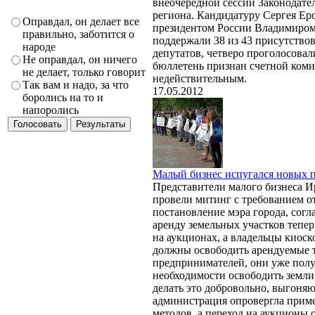
внеочередной сессии Законодате
региона. Кандидатуру Сергея Е
Оправдал, он делает все
президентом России Владимиро
правильно, заботится о
поддержали 38 из 43 присутство
народе
депутатов, четверо проголосова
Не оправдал, он ничего
бюллетень признан счетной ком
не делает, только говорит
недействительным.
Так вам и надо, за что
17.05.2012
боролись на то и
напоролись
Малый бизнес испугался новых 
Представители малого бизнеса И
провели митинг с требованием о
постановление мэра города, согл
аренду земельных участков тепер
на аукционах, а владельцы киоск
должны освободить арендуемые 
предпринимателей, они уже пол
необходимости освободить земли, 
делать это добровольно, выгоня
администрация опровергла прим
методов, а переход на аукционы 