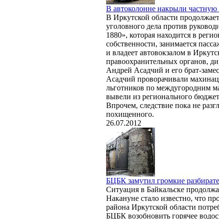
В автоколонне накрыли частную
В Иркутской области продолжает
уголовного дела против руково
1880», которая находится в реги
собственности, занимается пасс
и владеет автовокзалом в Иркут
правоохранительных органов, ди
Андрей Асадчий и его брат-заме
Асадчий проворачивали махинаци
льготников по междугородним м
вывели из регионального бюджет
Впрочем, следствие пока не разг
похищенного.
26.07.2012
БЦБК замутил громкие разбирате
Ситуация в Байкальске продолжае
Накануне стало известно, что п
района Иркутской области потреб
БЦБК возобновить горячее водос