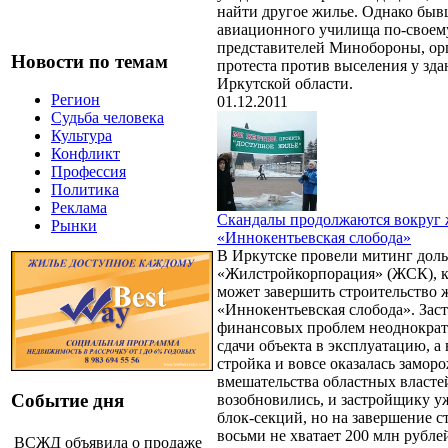
найти другое жилье. Однако бы
авиационного училища по-своем
представителей Минобороны, ор
Новости по темам
протеста против выселения у зда
Иркутской области.
Регион
01.12.2011
Судьба человека
Культура
Конфликт
Профессия
Политика
Реклама
Скандалы продолжаются вокруг 
Рынки
«Иннокентьевская слобода»
В Иркутске провели митинг до
«Жилстройкорпорация» (ЖСК), ко
может завершить строительство 
«Иннокентьевская слобода». Зас
финансовых проблем неоднократ
сдачи объекта в эксплуатацию, а 
стройка и вовсе оказалась замор
вмешательства областных власте
Событие дня
возобновились, и застройщику уж
блок-секций, но на завершение с
восьми не хватает 200 млн рублей
ВСЖД объявила о продаже