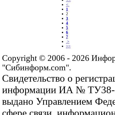
<
1
2
3
4
5
6
7
>
>>
Copyright © 2006 - 2026 Инфо
"Сибинформ.com".
Свидетельство о регистра
информации ИА № ТУ38-00
выдано Управлением Феде
сфере связи, информацио