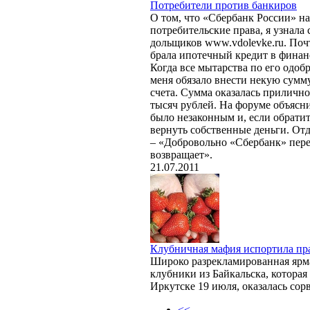
Потребители против банкиров
О том, что «Сбербанк России» н
потребительские права, я узнала
дольщиков www.vdolevke.ru. Почт
брала ипотечный кредит в фина
Когда все мытарства по его одоб
меня обязало внести некую сумму
счета. Сумма оказалась приличной
тысяч рублей. На форуме объясн
было незаконным и, если обратит
вернуть собственные деньги. Отд
– «Добровольно «Сбербанк» пере
возвращает».
21.07.2011
Клубничная мафия испортила пр
Широко разрекламированная ярм
клубники из Байкальска, которая
Иркутске 19 июля, оказалась сор
<<