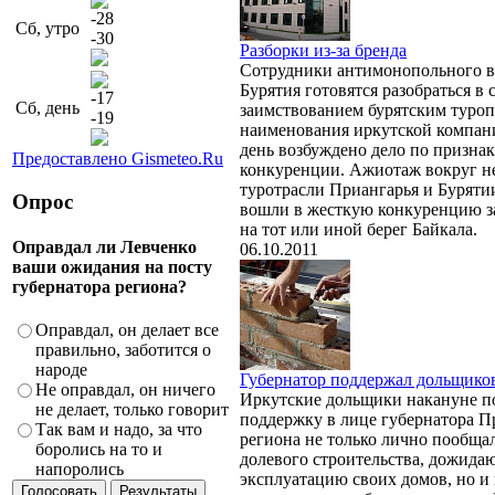
-28
Сб, утро
-30
Разборки из-за бренда
Сотрудники антимонопольного в
Бурятия готовятся разобраться в 
-17
Сб, день
заимствованием бурятским туро
-19
наименования иркутской компан
день возбуждено дело по призна
Предоставлено Gismeteo.Ru
конкуренции. Ажиотаж вокруг не
туротрасли Приангарья и Буряти
Опрос
вошли в жесткую конкуренцию з
на тот или иной берег Байкала.
Оправдал ли Левченко
06.10.2011
ваши ожидания на посту
губернатора региона?
Оправдал, он делает все
правильно, заботится о
народе
Губернатор поддержал дольщико
Не оправдал, он ничего
Иркутские дольщики накануне п
не делает, только говорит
поддержку в лице губернатора П
Так вам и надо, за что
региона не только лично пообща
боролись на то и
долевого строительства, дожида
напоролись
эксплуатацию своих домов, но и 