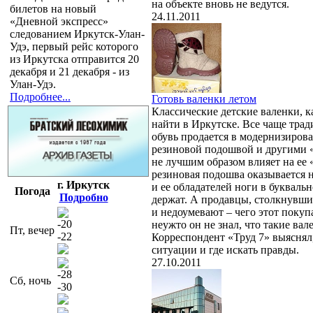
на объекте вновь не ведутся.
билетов на новый
24.11.2011
«Дневной экспресс»
следованием Иркутск-Улан-
Удэ, первый рейс которого
из Иркутска отправится 20
декабря и 21 декабря - из
Улан-Удэ.
Подробнее...
Готовь валенки летом
Классические детские валенки, ка
найти в Иркутске. Все чаще трад
обувь продается в модернизирова
резиновой подошвой и другими 
не лучшим образом влияет на ее 
резиновая подошва оказывается 
г. Иркутск
и ее обладателей ноги в букваль
Погода
Подробно
держат. А продавцы, столкнувши
и недоумевают – чего этот покуп
-20
неужто он не знал, что такие вал
Пт, вечер
-22
Корреспондент «Труд 7» выяснял,
ситуации и где искать правды.
27.10.2011
-28
Сб, ночь
-30