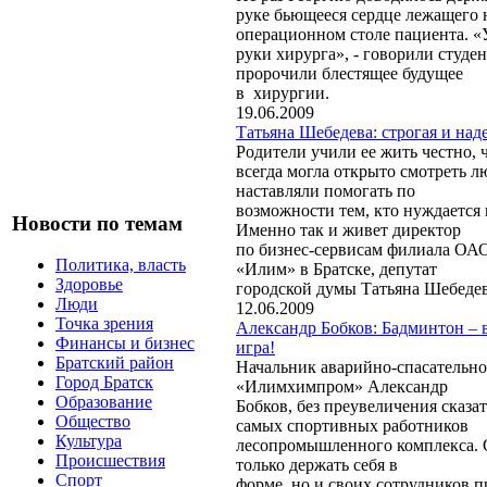
руке бьющееся сердце лежащего 
операционном столе пациента. «
руки хирурга», - говорили студе
пророчили блестящее будущее
в хирургии.
19.06.2009
Татьяна Шебедева: строгая и над
Родители учили ее жить честно, 
всегда могла открыто смотреть лю
наставляли помогать по
возможности тем, кто нуждается 
Новости по темам
Именно так и живет директор
по бизнес-сервисам филиала ОА
Политика, власть
«Илим» в Братске, депутат
Здоровье
городской думы Татьяна Шебедев
Люди
12.06.2009
Точка зрения
Александр Бобков: Бадминтон – 
Финансы и бизнес
игра!
Братский район
Начальник аварийно-спасательн
Город Братск
«Илимхимпром» Александр
Образование
Бобков, без преувеличения сказат
Общество
самых спортивных работников
Культура
лесопромышленного комплекса. О
Происшествия
только держать себя в
Спорт
форме, но и своих сотрудников п