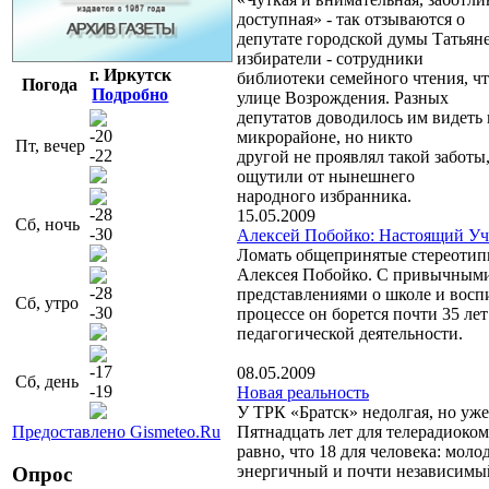
доступная» - так отзываются о
депутате городской думы Татьян
избиратели - сотрудники
г. Иркутск
библиотеки семейного чтения, чт
Погода
Подробно
улице Возрождения. Разных
депутатов доводилось им видеть 
-20
микрорайоне, но никто
Пт, вечер
-22
другой не проявлял такой заботы
ощутили от нынешнего
народного избранника.
-28
15.05.2009
Сб, ночь
-30
Алексей Побойко: Настоящий Уч
Ломать общепринятые стереотип
Алексея Побойко. С привычным
-28
представлениями о школе и восп
Сб, утро
-30
процессе он борется почти 35 лет
педагогической деятельности.
-17
08.05.2009
Сб, день
-19
Новая реальность
У ТРК «Братск» недолгая, но уже
Предоставлено Gismeteo.Ru
Пятнадцать лет для телерадиоком
равно, что 18 для человека: моло
энергичный и почти независимы
Опрос