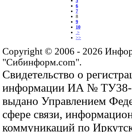
5
6
7
8
9
10
>
>>
Copyright © 2006 - 2026 Инфо
"Сибинформ.com".
Свидетельство о регистра
информации ИА № ТУ38-00
выдано Управлением Феде
сфере связи, информацио
коммуникаций по Иркутск