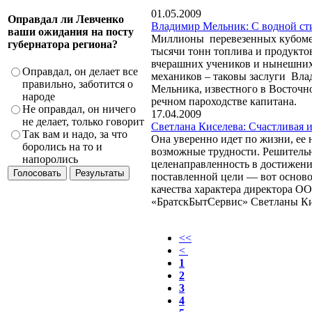
01.05.2009
Оправдал ли Левченко
Владимир Мельник: С водной ст
ваши ожидания на посту
Миллионы перевезенных кубоме
губернатора региона?
тысячи тонн топлива и продуктов
вчерашних учеников и нынешни
Оправдал, он делает все
механиков – таковы заслуги Вл
правильно, заботится о
Мельника, известного в Восточ
народе
речном пароходстве капитана.
Не оправдал, он ничего
17.04.2009
не делает, только говорит
Светлана Киселева: Счастливая 
Так вам и надо, за что
Она уверенно идет по жизни, ее 
боролись на то и
возможные трудности. Решительн
напоролись
целенаправленность в достижен
поставленной цели — вот основ
качества характера директора О
«БратскБытСервис» Светланы Ки
<<
<
1
2
3
4