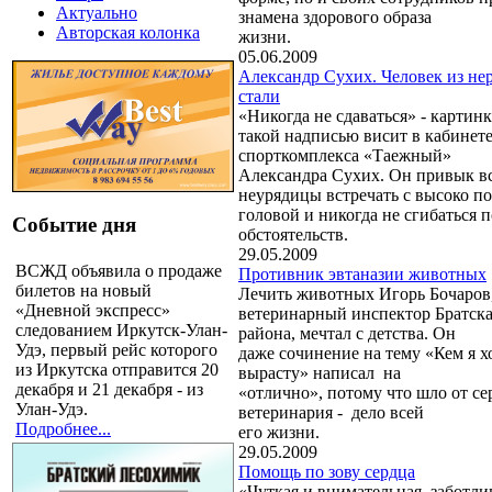
Актуально
знамена здорового образа
Авторская колонка
жизни.
05.06.2009
Александр Сухих. Человек из н
стали
«Никогда не сдаваться» - картинк
такой надписью висит в кабинет
спорткомплекса «Таежный»
Александра Сухих. Он привык в
неурядицы встречать с высоко п
головой и никогда не сгибаться 
Событие дня
обстоятельств.
29.05.2009
ВСЖД объявила о продаже
Противник эвтаназии животных
билетов на новый
Лечить животных Игорь Бочаров
«Дневной экспресс»
ветеринарный инспектор Братска
следованием Иркутск-Улан-
района, мечтал с детства. Он
Удэ, первый рейс которого
даже сочинение на тему «Кем я хо
из Иркутска отправится 20
вырасту» написал на
декабря и 21 декабря - из
«отлично», потому что шло от се
Улан-Удэ.
ветеринария - дело всей
Подробнее...
его жизни.
29.05.2009
Помощь по зову сердца
«Чуткая и внимательная, заботли