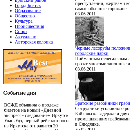
Братский район
преступлений, жертвами к
Город Братск
самые обычные горожане.
Образование
03.06.2011
Общество
Культура
Происшествия
Спорт
Актуально
Авторская колонка
Черные лесорубы положили
городские парки
Пойманным нелегальным л
грозят многомиллионные 
03.06.2011
Событие дня
Братские разбойники граб
ВСЖД объявила о продаже
Сотрудники уголовного р
билетов на новый «Дневной
Байкальска задержали двух
экспресс» следованием Иркутск-
промышлявших грабежами 
Улан-Удэ, первый рейс которого
в Слюдянке.
из Иркутска отправится 20
26.05.2011