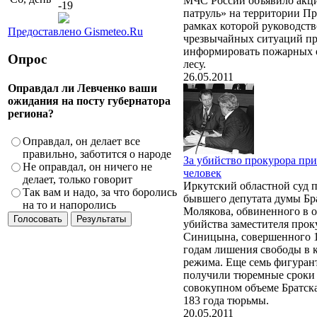
МЧС России объявило ак
-19
патруль» на территории Пр
рамках которой руководст
Предоставлено Gismeteo.Ru
чрезвычайных ситуаций пр
информировать пожарных о
Опрос
лесу.
26.05.2011
Оправдал ли Левченко ваши
ожидания на посту губернатора
региона?
Оправдал, он делает все
правильно, заботится о народе
За убийство прокурора пр
Не оправдал, он ничего не
человек
делает, только говорит
Иркутский областной суд 
Так вам и надо, за что боролись
бывшего депутата думы Бр
на то и напоролись
Молякова, обвиненного в 
убийства заместителя про
Синицына, совершенного 12
годам лишения свободы в 
режима. Еще семь фигуран
получили тюремные сроки о
совокупном объеме Братск
183 года тюрьмы.
20.05.2011