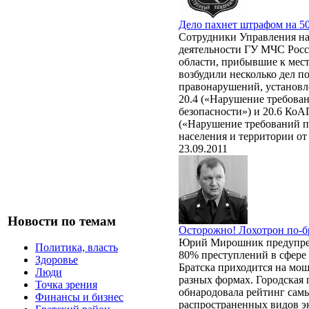
Дело пахнет штрафом на 5
Сотрудники Управления н
деятельности ГУ МЧС Росс
области, прибывшие к мес
возбудили несколько дел п
правонарушений, установл
20.4 («Нарушение требова
безопасности») и 20.6 Ко
(«Нарушение требований п
населения и территории от
23.09.2011
Новости по темам
Осторожно! Лохотрон по-б
Юрий Мирошник предупре
Политика, власть
80% преступлений в сфере
Здоровье
Братска приходится на мо
Люди
разных формах. Городская
Точка зрения
обнародовала рейтинг сам
Финансы и бизнес
распространенных видов э