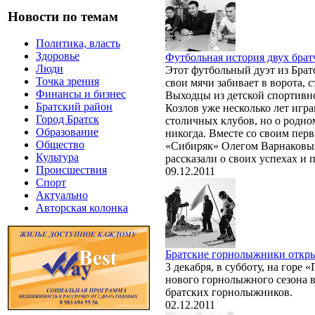
Новости по темам
Политика, власть
Здоровье
Футбольная история двух брат
Люди
Этот футбольный дуэт из Брат
Точка зрения
свои мячи забивает в ворота, 
Финансы и бизнес
Выходцы из детской спортивн
Братский район
Козлов уже несколько лет игр
Город Братск
столичных клубов, но о родно
Образование
никогда. Вместе со своим пер
Общество
«Сибиряк» Олегом Варнаковым
Культура
рассказали о своих успехах и
Происшествия
09.12.2011
Спорт
Актуально
Авторская колонка
Братские горнолыжники откр
3 декабря, в субботу, на горе
нового горнолыжного сезона в
братских горнолыжников.
02.12.2011