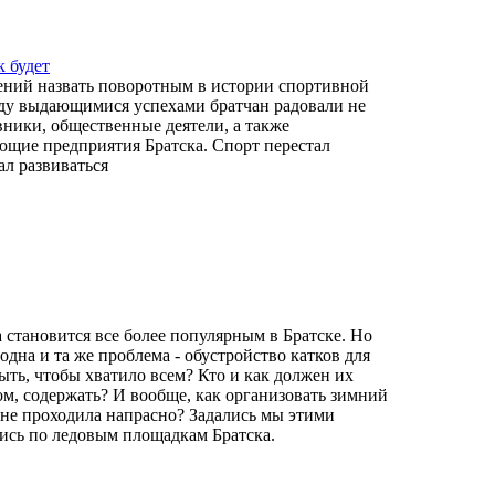
к будет
ений назвать поворотным в истории спортивной
оду выдающимися успехами братчан радовали не
вники, общественные деятели, а также
ющие предприятия Братска. Спорт перестал
ал развиваться
а становится все более популярным в Братске. Но
 одна и та же проблема - обустройство катков для
ыть, чтобы хватило всем? Кто и как должен их
ом, содержать? И вообще, как организовать зимний
а не проходила напрасно? Задались мы этими
ись по ледовым площадкам Братска.