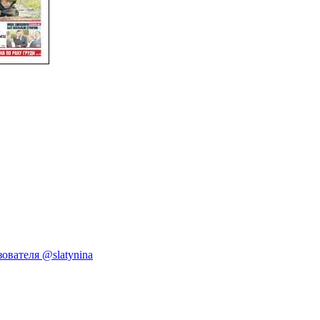
ователя @slatynina