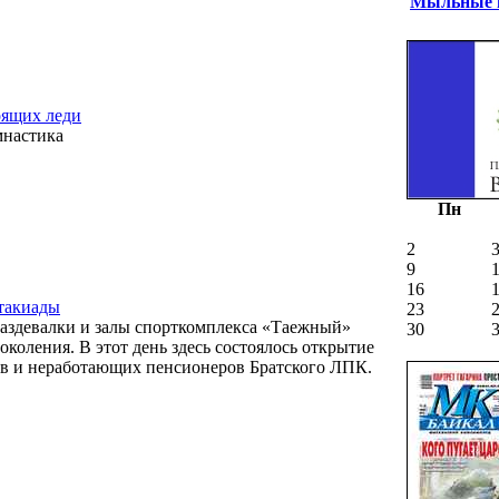
Мыльные п
оящих леди
мнастика
Пн
2
9
16
ртакиады
23
 раздевалки и залы спорткомплекса «Таежный»
30
коления. В этот день здесь состоялось открытие
ов и неработающих пенсионеров Братского ЛПК.