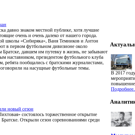
чан
ска давно знаком местной публике, хотя лучшие
стоящие очень и очень далеко от нашего города.
ой школы «Сибиряка», Ваня Темников и Антон
Актуаль
ают в первом футбольном дивизионе около
м Братске, давшем им путевку в жизнь, не забывают
вым наставником, президентом футбольного клуба
, ребята пообщались с братскими журналистами,
 поговорили на насущные футбольные темы.
В 2017 год
мероприяти
повышение 
Подробнее..
Аналити
ыли новый сезон
 «Пихтовая» состоялось торжественное открытие
 Братске. Открыли сезон соревнованиями среди