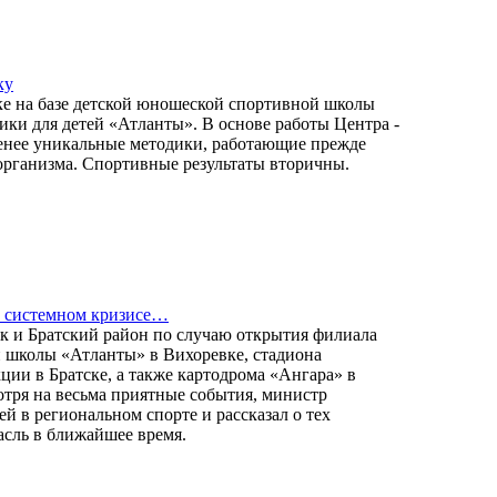
ку
ке на базе детской юношеской спортивной школы
ики для детей «Атланты». В основе работы Центра -
енее уникальные методики, работающие прежде
 организма. Спортивные результаты вторичны.
в системном кризисе…
к и Братский район по случаю открытия филиала
 школы «Атланты» в Вихоревке, стадиона
ции в Братске, а также картодрома «Ангара» в
отря на весьма приятные события, министр
й в региональном спорте и рассказал о тех
асль в ближайшее время.