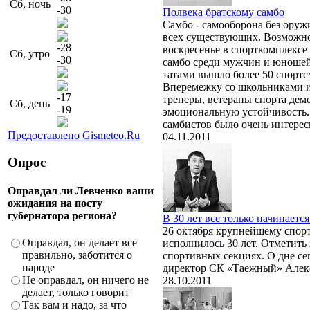
Сб, ночь
-30
Полвека братскому самбо
Самбо - самооборона без оруж
всех существующих. Возможно,
-28
воскресенье в спорткомплекс
Сб, утро
-30
самбо среди мужчин и юношей в
татами вышло более 50 спортс
Вперемежку со школьниками и 
-17
тренеры, ветераны спорта дем
Сб, день
-19
эмоциональную устойчивость.
самбистов было очень интерес
Предоставлено Gismeteo.Ru
04.11.2011
Опрос
Оправдал ли Левченко ваши
ожидания на посту
губернатора региона?
В 30 лет все только начинает
26 октября крупнейшему спор
Оправдал, он делает все
исполнилось 30 лет. Отметит
правильно, заботится о
спортивных секциях. О дне се
народе
директор СК «Таежный» Алек
Не оправдал, он ничего не
28.10.2011
делает, только говорит
Так вам и надо, за что