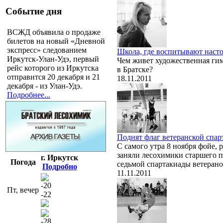
Событие дня
ВСЖД объявила о продаже
билетов на новый «Дневной
экспресс» следованием
Школа, где воспитывают наст
Иркутск-Улан-Удэ, первый
Чем живет художественная ги
рейс которого из Иркутска
в Братске?
отправится 20 декабря и 21
18.11.2011
декабря - из Улан-Удэ.
Подробнее...
Поднят флаг ветеранской спа
С самого утра 8 ноября фойе,
заняли лесохимики старшего по
г. Иркутск
Погода
седьмой спартакиады ветеран
Подробно
11.11.2011
-20
Пт, вечер
-22
-28