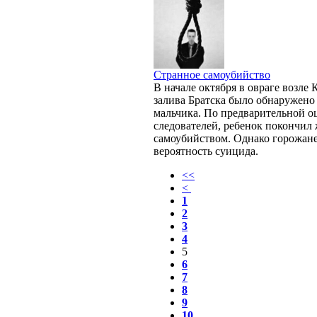
Странное самоубийство
В начале октября в овраге возле 
залива Братска было обнаружено 
мальчика. По предварительной о
следователей, ребенок покончил
самоубийством. Однако горожане
вероятность суицида.
<<
<
1
2
3
4
5
6
7
8
9
10