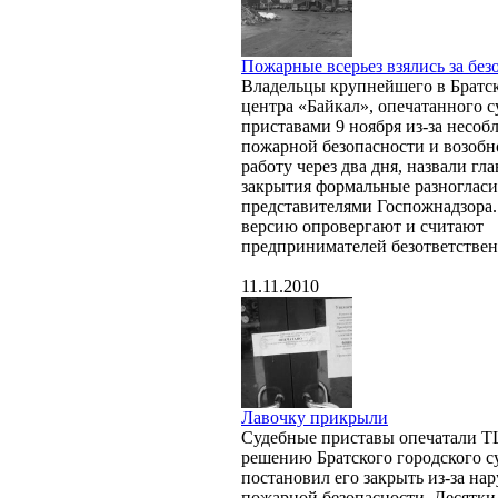
Пожарные всерьез взялись за без
Владельцы крупнейшего в Братск
центра «Байкал», опечатанного 
приставами 9 ноября из-за несо
пожарной безопасности и возоб
работу через два дня, назвали г
закрытия формальные разногласи
представителями Госпожнадзора
версию опровергают и считают
предпринимателей безответстве
11.11.2010
Лавочку прикрыли
Судебные приставы опечатали Т
решению Братского городского с
постановил его закрыть из-за на
пожарной безопасности. Десятки