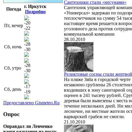
Сантехники стали «несунами»
г. Иркутск
Сантехник управляющей компа
Погода
Подробно
«Универсал» задержан по подозр
теплосчетчиков на сумму 54 тыся
-20
настоящее время решается вопро
Пт, вечер
-22
уголовного дела против сотрудн
коммунальной компании
28.10.2010
-28
Сб, ночь
-30
-28
Сб, утро
-30
Реликтовые сосны стали жертво
На пляже Зяба в городской черте
незаконно срублены 26 столетних
-17
Сб, день
входивших в зону санитарной о
-19
оценен в 241 тысячу рублей. Ср
деревья были вывезены с места не 
Предоставлено Gismeteo.Ru
течение нескольких дней. Ни ми
лесничие, ни местные жители ос
Опрос
варварский грабеж не смогли.
21.10.2010
Оправдал ли Левченко
ваши ожидания на посту