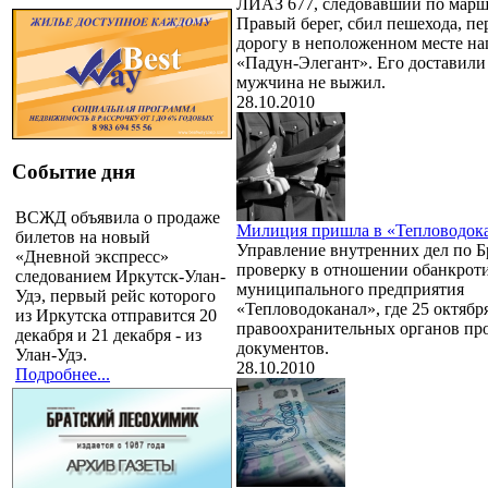
ЛИАЗ 677, следовавший по марш
Правый берег, сбил пешехода, п
дорогу в неположенном месте н
«Падун-Элегант». Его доставили 
мужчина не выжил.
28.10.2010
Событие дня
ВСЖД объявила о продаже
Милиция пришла в «Тепловодок
билетов на новый
Управление внутренних дел по Б
«Дневной экспресс»
проверку в отношении обанкрот
следованием Иркутск-Улан-
муниципального предприятия
Удэ, первый рейс которого
«Тепловодоканал», где 25 октябр
из Иркутска отправится 20
правоохранительных органов пр
декабря и 21 декабря - из
документов.
Улан-Удэ.
28.10.2010
Подробнее...