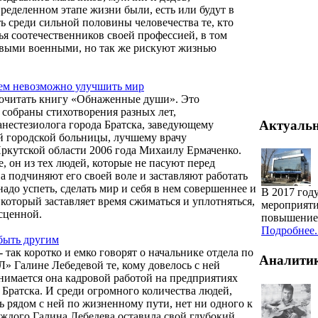
пределенном этапе жизни были, есть или будут в
ь среди сильной половины человечества те, кто
ья соотечественников своей профессией, в том
ровыми военными, но так же рискуют жизнью
ем невозможно улучшить мир
рочитать книгу «Обнаженные души». Это
 собраны стихотворения разных лет,
Актуаль
нестезиолога города Братска, заведующему
й городской больницы, лучшему врачу
ркутской области 2006 года Михаилу Ермаченко.
, он из тех людей, которые не пасуют перед
а подчиняют его своей воле и заставляют работать
надо успеть, сделать мир и себя в нем совершеннее и
В 2017 год
который заставляет время сжиматься и уплотняться,
мероприяти
сценной.
повышение 
Подробнее..
быть другим
так коротко и емко говорят о начальнике отдела по
Аналити
» Галине Лебедевой те, кому довелось с ней
анимается она кадровой работой на предприятиях
Братска. И среди огромного количества людей,
ь рядом с ней по жизненному пути, нет ни одного к
ждого Галина Лебедева оставила свой глубокий