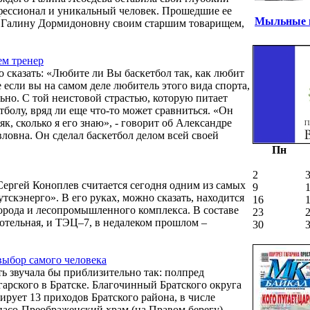
фессионал и уникальный человек. Прошедшие ее
Мыльные п
 Галину Дормидоновну своим старшим товарищем,
ем тренер
сказать: «Любите ли Вы баскетбол так, как любит
 если вы на самом деле любитель этого вида спорта,
ьно. С той неистовой страстью, которую питает
болу, вряд ли еще что-то может сравниться. «Он
, сколько я его знаю», - говорит об Александре
вловна. Он сделал баскетбол делом всей своей
Пн
2
ергей Коноплев считается сегодня одним из самых
9
скэнерго». В его руках, можно сказать, находится
16
орода и лесопромышленного комплекса. В составе
23
отельная, и ТЭЦ–7, в недалеком прошлом –
30
выбор самого человека
ть звучала бы приблизительно так: полпред
арского в Братске. Благочинный Братского округа
ирует 13 приходов Братского района, в числе
пасо-Преображенский храм (на Правом берегу),