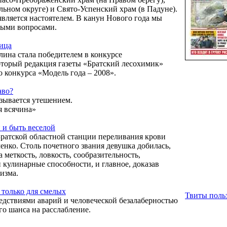
льном округе) и Свято-Успенский храм (в Падуне).
вляется настоятелем. В канун Нового года мы
ными вопросами.
вица
ина стала победителем в конкурсе
оторый редакция газеты «Братский лесохимик»
о конкурса «Модель года – 2008».
аво?
зывается утешением.
я всячина»
 и быть веселой
ратской областной станции переливания крови
нко. Столь почетного звания девушка добилась,
меткость, ловкость, сообразительность,
 кулинарные способности, и главное, доказав
изма.
 только для смелых
Твиты польз
ледствиями аварий и человеческой безалаберностью
го шанса на расслабление.