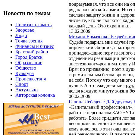
подразумевая, что все они на о
рядах российской армии. Но ест
Новости по темам
сделали защиту жизни и здоров
числе те, кто не являются кад
Политика, власть
каждый день. Это охранники.
Здоровье
13.02.2009
Люди
Михаил Ермаченко: Бездействи
Точка зрения
Судьба подарила мне случай п
Финансы и бизнес
лирический сборник, в котором
Братский район
принадлежащие перу главного а
Город Братск
отделением реанимации детско
Образование
анестезиологу-реаниматологу И
Общество
Врач по призванию, поэт в душе
Культура
стремительным бегом времени, 
Происшествия
на себя. Потому что ему много 
Спорт
лучше. А это ежедневный труд, 
Актуально
делая каждую минуту жизни бе
Авторская колонка
06.02.2009
Галина Лебедева: Дай другому 
«Капитальный профессионал», - 
работе с персоналом ЗАО «УЛиЛ
работать. Более тридцати лет з
лесопромышленного комплекса 
кому довелось в эти годы шагат
ней равнодушного. В памяти ка