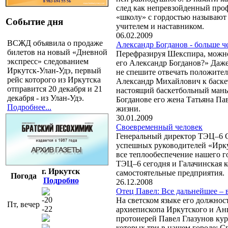
след как непревзойденный про
«школу» с гордостью называют
Событие дня
учителем и наставником.
06.02.2009
ВСЖД объявила о продаже
Александр Богданов - больше ч
билетов на новый «Дневной
Перефразируя Шекспира, можно 
экспресс» следованием
его Александр Богданов?» Даже
Иркутск-Улан-Удэ, первый
не спешите отвечать положител
рейс которого из Иркутска
Александр Михайлович к баскет
отправится 20 декабря и 21
настоящий баскетбольный маньяк
декабря - из Улан-Удэ.
Богданове его жена Татьяна Па
Подробнее...
жизни.
30.01.2009
Своевременный человек
Генеральный директор ТЭЦ–6 С
успешных руководителей «Иркут
все теплообеспечение нашего г
ТЭЦ–6 сегодня и Галачинская к
г. Иркутск
самостоятельные предприятия.
Погода
Подробно
26.12.2008
Отец Павел: Все дальнейшее – 
-20
На светском языке его должнос
Пт, вечер
-22
архиепископа Иркутского и Анг
протоиерей Павел Глазунов кур
которых три в нашем городе: С