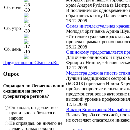
-28
храм Андрея Рублева (в Центра
Сб, ночь
-30
В последнем он одновременно я
обратились к отцу Павлу с веч
26.12.2008
-28
Самая интеллектуальная краса
Сб, утро
-30
Молодая братчанка Арина Шукл
«Интеллектуальная красота», к
провела в рамках региональног
-17
26.12.2008
Сб, день
-19
Одинокому предоставляется пр
Для очень одинокого и шум ока
Предоставлено Gismeteo.Ru
Фридрих Ницше, «Человеческа
12.12.2008
Медсестра должна писать стихи
Опрос
Лучшей медицинской сестрой Б
(БОСПК) признана Ирина Харче
Оправдал ли Левченко ваши
пройдя непростые испытания на 
ожидания на посту
продемонстрировав актерские и
губернатора региона?
высокий уровень профессионал
12.12.2008
Оправдал, он делает все
Виктор Комиссаров: Эта работа
правильно, заботится о
Вечная борьба со стихией, пос
народе
не оставляет спасателям никако
Не оправдал, он ничего не
делает, только говорит
<<