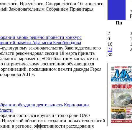
овского, Иркутского, Слюдянского и Ольхонского
нный Законодательным Собранием Приангарья.
Пн
2
брании вновь решено провести конкурс
9
приятий памяти Афанасия Белобородова
16
-культурному законодательству Законодательного
23
бласти рекомендовал сессии 18 марта принять
30
ального парламента «Об областном конкурсе на
по патриотическому воспитанию обучающихся
 организаций, посвященном памяти дважды Героя
обородова А.П.».
обрании обсудили деятельность Корпорации
бласти
брании состоялся круглый стол о роли ОАО
 Иркутской области» в создании новых технологий
кции в регионе, эффективности расходования