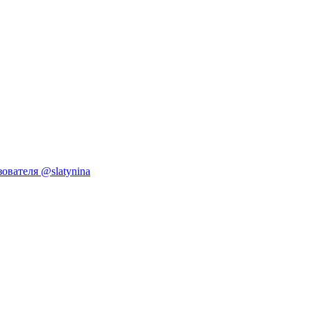
ователя @slatynina