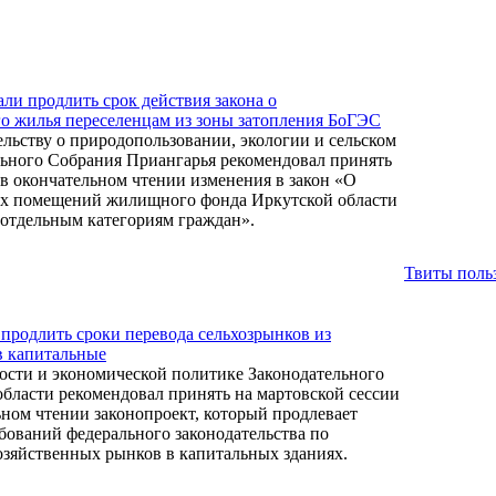
ли продлить срок действия закона о
о жилья переселенцам из зоны затопления БоГЭС
ельству о природопользовании, экологии и сельском
льного Собрания Приангарья рекомендовал принять
в окончательном чтении изменения в закон «О
х помещений жилищного фонда Иркутской области
отдельным категориям граждан».
Твиты польз
продлить сроки перевода сельхозрынков из
в капитальные
ости и экономической политике Законодательного
бласти рекомендовал принять на мартовской сессии
ьном чтении законопроект, который продлевает
бований федерального законодательства по
зяйственных рынков в капитальных зданиях.