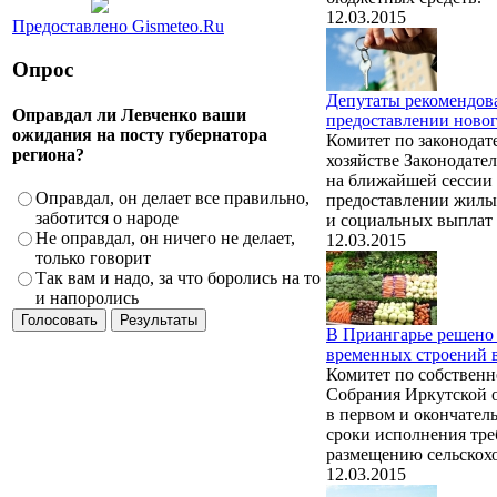
12.03.2015
Предоставлено Gismeteo.Ru
Опрос
Депутаты рекомендова
Оправдал ли Левченко ваши
предоставлении новог
ожидания на посту губернатора
Комитет по законодат
региона?
хозяйстве Законодате
на ближайшей сессии 
Оправдал, он делает все правильно,
предоставлении жилы
заботится о народе
и социальных выплат 
Не оправдал, он ничего не делает,
12.03.2015
только говорит
Так вам и надо, за что боролись на то
и напоролись
В Приангарье решено 
временных строений 
Комитет по собственн
Собрания Иркутской о
в первом и окончател
сроки исполнения тре
размещению сельскохо
12.03.2015