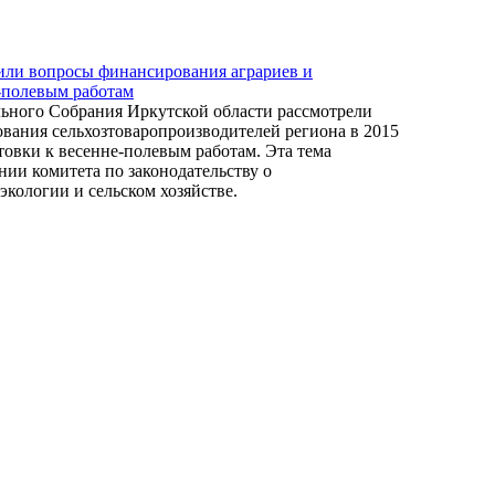
или вопросы финансирования аграриев и
-полевым работам
ьного Собрания Иркутской области рассмотрели
ания сельхозтоваропроизводителей региона в 2015
товки к весенне-полевым работам. Эта тема
нии комитета по законодательству о
экологии и сельском хозяйстве.