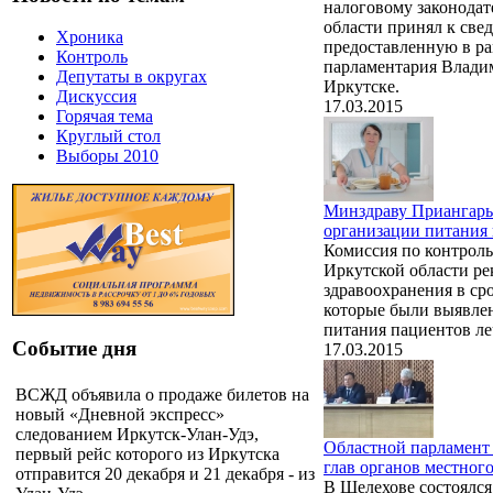
налоговому законодат
области принял к све
Хроника
предоставленную в ра
Контроль
парламентария Владим
Депутаты в округах
Иркутске.
Дискуссия
17.03.2015
Горячая тема
Круглый стол
Выборы 2010
Минздраву Приангарь
организации питания
Комиссия по контроль
Иркутской области ре
здравоохранения в сро
которые были выявле
питания пациентов л
Событие дня
17.03.2015
ВСЖД объявила о продаже билетов на
новый «Дневной экспресс»
следованием Иркутск-Улан-Удэ,
Областной парламент 
первый рейс которого из Иркутска
глав органов местног
отправится 20 декабря и 21 декабря - из
В Шелехове состоялся