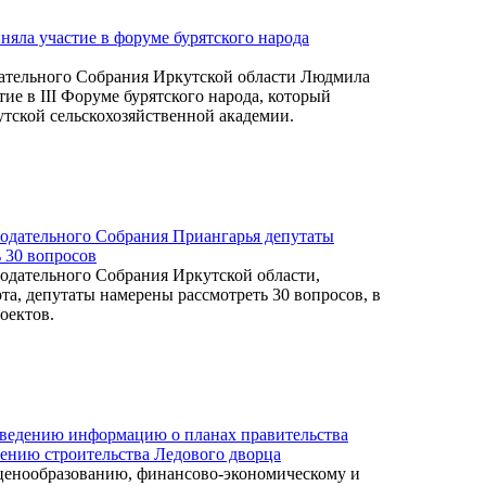
яла участие в форуме бурятского народа
дательного Собрания Иркутской области Людмила
ие в III Форуме бурятского народа, который
утской сельскохозяйственной академии.
нодательного Собрания Приангарья депутаты
 30 вопросов
нодательного Собрания Иркутской области,
та, депутаты намерены рассмотреть 30 вопросов, в
оектов.
сведению информацию о планах правительства
ению строительства Ледового дворца
 ценообразованию, финансово-экономическому и