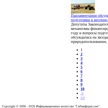
Парламентарии обсуд
подготовки к весенне
Депутаты Законодател
механизмы финансиров
году и вопросы подго
обсуждалась на заседа
природопользовании, 
1
2
3
4
5
6
7
8
9
10
>
>>
Copyright © 2006 - 2026 Информационное агентство "Сибинформ.com".