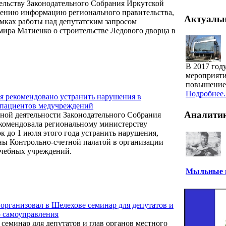
ельству Законодательного Собрания Иркутской
дению информацию регионального правительства,
Актуаль
мках работы над депутатским запросом
ира Матиенко о строительстве Ледового дворца в
В 2017 год
мероприяти
повышение 
Подробнее..
я рекомендовано устранить нарушения в
 пациентов медучреждений
Аналити
ной деятельности Законодательного Собрания
комендовала региональному министерству
к до 1 июля этого года устранить нарушения,
ны Контрольно-счетной палатой в организации
ечебных учреждений.
Мыльные п
организовал в Шелехове семинар для депутатов и
о самоуправления
 семинар для депутатов и глав органов местного