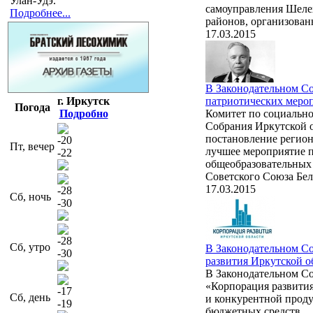
Улан-Удэ.
самоуправления Шелех
Подробнее...
районов, организова
17.03.2015
В Законодательном Со
г. Иркутск
патриотических меро
Погода
Подробно
Комитет по социально
Собрания Иркутской о
постановление регион
-20
Пт, вечер
лучшее мероприятие 
-22
общеобразовательных
Советского Союза Бел
17.03.2015
-28
Сб, ночь
-30
-28
Сб, утро
В Законодательном С
-30
развития Иркутской о
В Законодательном Со
«Корпорация развития
-17
Сб, день
и конкурентной проду
-19
бюджетных средств.