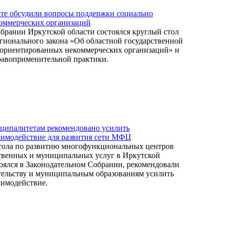
те обсудили вопросы поддержки социально
оммерческих организаций
брании Иркутской области состоялся круглый стол
егионального закона «Об областной государственной
 ориентированных некоммерческих организаций» и
равоприменительной практики.
иципалитетам рекомендовано усилить
аимодействие для развития сети МФЦ
стола по развитию многофункциональных центров
твенных и муниципальных услуг в Иркутской
тоялся в Законодательном Собрании, рекомендовали
тельству и муниципальным образованиям усилить
аимодействие.