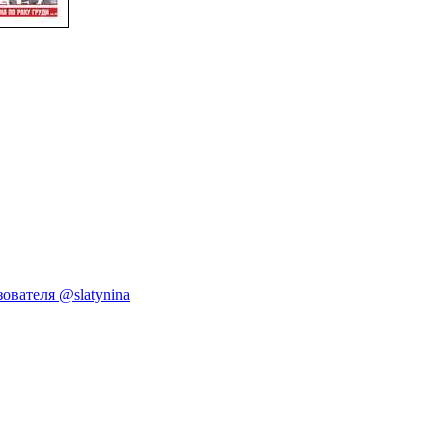
ователя @slatynina