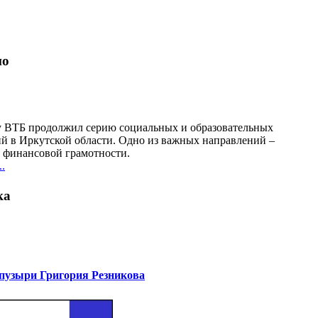
но
у ВТБ продолжил серию социальных и образовательных
й в Иркутской области. Одно из важных направлений –
финансовой грамотности.
.
ка
узыри Григория Резникова