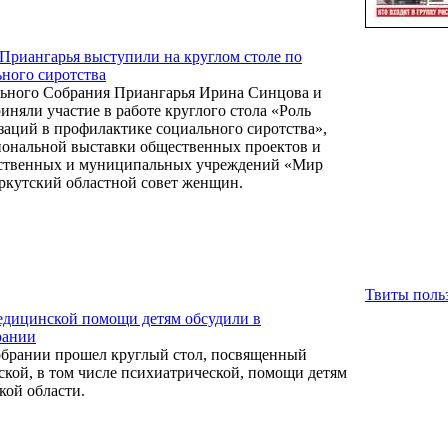
Приангарья выступили на круглом столе по
ного сиротства
льного Собрания Приангарья Ирина Синцова и
иняли участие в работе круглого стола «Роль
аций в профилактике социального сиротства»,
иональной выставки общественных проектов и
рственных и муниципальных учреждений «Мир
ркутский областной совет женщин.
Твиты польз
едицинской помощи детям обсудили в
рании
обрании прошел круглый стол, посвященный
кой, в том числе психиатрической, помощи детям
кой области.