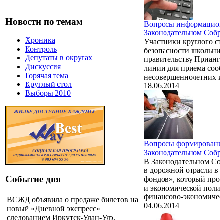
Новости по темам
Вопросы информацион
Законодательном Соб
Хроника
Участники круглого с
Контроль
безопасности школьни
Депутаты в округах
правительству Прианг
Дискуссия
линии для приема соо
Горячая тема
несовершеннолетних 
Круглый стол
18.06.2014
Выборы 2010
Вопросы формировани
Законодательном Соб
В Законодательном Со
в дорожной отрасли 
Событие дня
фондов», который про
и экономической поли
финансово-экономичес
ВСЖД объявила о продаже билетов на
04.06.2014
новый «Дневной экспресс»
следованием Иркутск-Улан-Удэ,