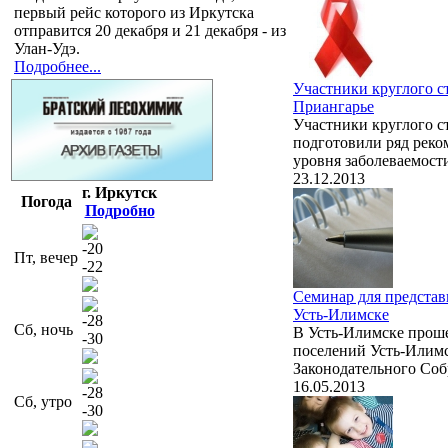
первый рейс которого из Иркутска
отправится 20 декабря и 21 декабря - из
Улан-Удэ.
Подробнее...
Участники круглого 
Приангарье
Участники круглого с
подготовили ряд реко
уровня заболеваемост
23.12.2013
г. Иркутск
Погода
Подробно
-20
Пт, вечер
-22
Семинар для представ
Усть-Илимске
-28
Сб, ночь
В Усть-Илимске проше
-30
поселений Усть-Илимс
Законодательного Соб
16.05.2013
-28
Сб, утро
-30