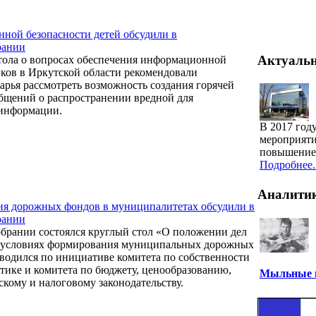
ной безопасности детей обсудили в
рании
Актуаль
тола о вопросах обеспечения информационной
ков в Иркутской области рекомендовали
арья рассмотреть возможность создания горячей
бщений о распространении вредной для
информации.
В 2017 год
мероприяти
повышение 
Подробнее..
Аналити
я дорожных фондов в муниципалитетах обсудили в
рании
брании состоялся круглый стол «О положении дел
в условиях формирования муниципальных дорожных
водился по инициативе комитета по собственности
тике и комитета по бюджету, ценообразованию,
Мыльные п
кому и налоговому законодательству.