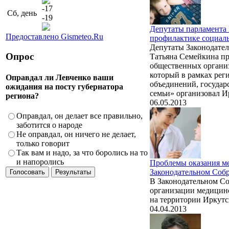
-17
Сб, день
-19
Депутаты парламента 
Предоставлено Gismeteo.Ru
профилактике социаль
Депутаты Законодате
Опрос
Татьяна Семейкина пр
общественных организ
который в рамках рег
Оправдал ли Левченко ваши
объединений, госуда
ожидания на посту губернатора
семьи» организовал И
региона?
06.05.2013
Оправдал, он делает все правильно,
заботится о народе
Не оправдал, он ничего не делает,
только говорит
Так вам и надо, за что боролись на то
и напоролись
Проблемы оказания м
Законодательном Соб
В Законодательном С
организации медицинс
на территории Иркутс
04.04.2013