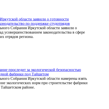
Иркутской области заявили о готовности
конодательство по поддержке студотрядов
ьного Собрания Иркутской области заявили о
над усовершенствованием законодательства в сфере
их отрядов региона.
ание проследит за экологической безопасностью
одной фабрики под Тайшетом
ьного Собрания Иркутской области намерены взять
ние экологических норм при строительстве фабрики
 Тайшетском районе.