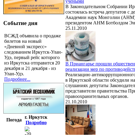
учеными
В Законодательном Собрании Ир
состоялась встреча депутатов с д
Академии наук Монголии (АНМ) 
Событие дня
президентом АНМ Ботболдом Э
25.11.2010
ВСЖД объявила о продаже
билетов на новый
«Дневной экспресс»
следованием Иркутск-Улан-
Удэ, первый рейс которого
из Иркутска отправится 20
В Приангарье прошли обществен
декабря и 21 декабря - из
реализации мер по противодейс
Улан-Удэ.
Реализацию антикоррупционного
Подробнее...
в Иркутской области обсудили н
слушаниях депутаты Законодател
представители правительства Пр
правоохранительных органов.
21.10.2010
г. Иркутск
Погода
Подробно
-20