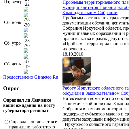
Пт, вечер
Проблемы территориального пл
-22
муниципалитетов Приангарья об
Законодательном Собрании
Проблемы составления градостр
-28
Сб, ночь
документации обсудили депутат
-30
Собрания Иркутской области, пр
муниципальных образований и р
правительства в рамах депутатск
-28
Сб, утро
«Проблемы территориального пл
-30
их решения».
18.10.2010
-17
Сб, день
-19
Предоставлено Gismeteo.Ru
Опрос
Работу Иркутского областного г
обсудили в Законодательном Со
На заседании комитета по собств
Оправдал ли Левченко
экономической политике Законод
ваши ожидания на посту
Собрания в рамках мониторинга
губернатора региона?
поддержке субъектов малого и ср
депутаты заслушали информацию
Оправдал, он делает все
«Иркутского областного гаранти
правильно, заботится о