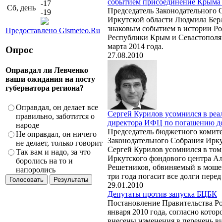
событием присоединение Крыма 
-17
Сб, день
Председатель Законодательного 
-19
Иркутской области Людмила Бер
знаковым событием в истории Р
Предоставлено Gismeteo.Ru
Республики Крым и Севастополя 
марта 2014 года.
Опрос
27.08.2010
Оправдал ли Левченко
ваши ожидания на посту
губернатора региона?
Оправдал, он делает все
Сергей Курилов усомнился в реа
правильно, заботится о
директора ИФЦ по погашению д
народе
Председатель бюджетного комит
Не оправдал, он ничего
Законодательного Собрания Ирку
не делает, только говорит
Сергей Курилов усомнился в том
Так вам и надо, за что
Иркутского фондового центра А
боролись на то и
Решетников, обвиняемый в мошен
напоролись
три года погасит все долги пере
29.01.2010
Депутаты против запуска БЦБК
Постановление Правительства Ро
января 2010 года, согласно кото
внесены изменения в перечень в