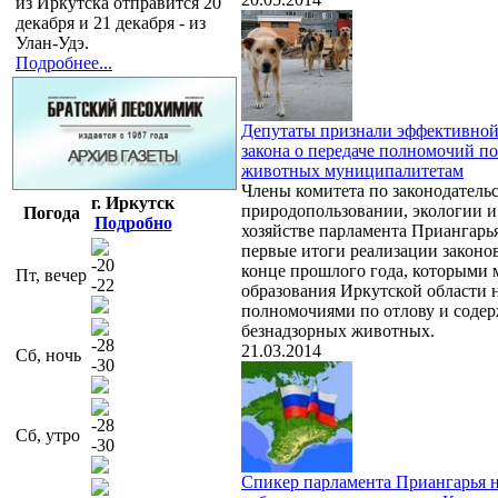
из Иркутска отправится 20
декабря и 21 декабря - из
Улан-Удэ.
Подробнее...
Депутаты признали эффективной
закона о передаче полномочий по
животных муниципалитетам
Члены комитета по законодательс
г. Иркутск
природопользовании, экологии и
Погода
Подробно
хозяйстве парламента Приангарь
первые итоги реализации законо
-20
конце прошлого года, которыми
Пт, вечер
-22
образования Иркутской области 
полномочиями по отлову и соде
безнадзорных животных.
-28
21.03.2014
Сб, ночь
-30
-28
Сб, утро
-30
Спикер парламента Приангарья н