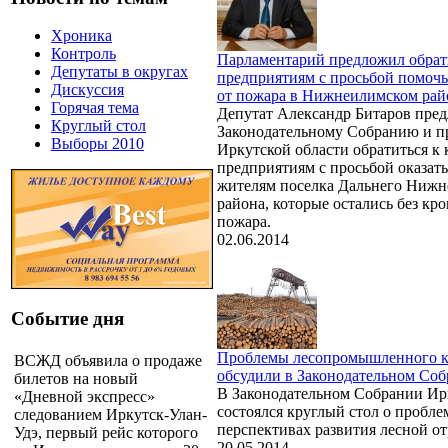
Хроника
Контроль
Парламентарий предложил обрат
Депутаты в округах
предприятиям с просьбой помоч
Дискуссия
от пожара в Нижнеилимском рай
Горячая тема
Депутат Александр Битаров пре
Круглый стол
Законодательному Собранию и п
Выборы 2010
Иркутской области обратиться к
предприятиям с просьбой оказат
жителям поселка Дальнего Нижн
района, которые остались без кро
пожара.
02.06.2014
Событие дня
Проблемы лесопромышленного к
ВСЖД объявила о продаже
обсудили в Законодательном Со
билетов на новый
В Законодательном Собрании Ир
«Дневной экспресс»
состоялся круглый стол о пробле
следованием Иркутск-Улан-
перспективах развития лесной от
Удэ, первый рейс которого
20.05.2014