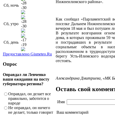
Нижнеилимского района».
-28
Сб, ночь
-30
Как сообщал «Парламентский в
-28
Сб, утро
поселке Дальнем Нижнеилимског
-30
вечером 18 мая и был потушен ли
В результате возгорания огне
дома, в которых проживали 59 ч
-17
Сб, день
и пострадавших в результате 
-19
социальные объекты в насе
расположенном в труднодоступ
Предоставлено Gismeteo.Ru
берегу Усть-Илимского водохр
отстоять.
Опрос
Оправдал ли Левченко
Александрина Дмитриева, «МК Б
ваши ожидания на посту
губернатора региона?
Оставь свой коммен
Оправдал, он делает все
правильно, заботится о
Имя
народе
Не оправдал, он ничего
Ваш комментарий
не делает, только говорит