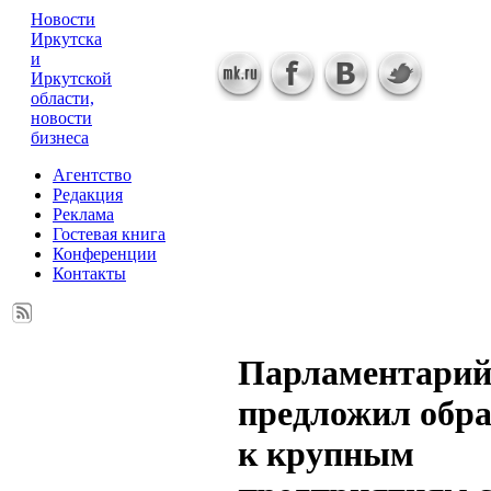
Новости
Иркутска
и
Иркутской
области,
новости
бизнеса
Агентство
Редакция
Реклама
Гостевая книга
Конференции
Контакты
Парламентари
предложил обра
к крупным