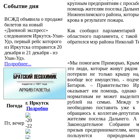
крупным предприятиям с просьбо
Событие дня
помощь жителям поселка Дальне
Нижнеилимского района, которые
ВСЖД объявила о продаже
крова в результате пожара.
билетов на новый
«Дневной экспресс»
Как сообщил парламентарий 
следованием Иркутск-Улан-
областного парламента, с такой
Удэ, первый рейс которого
обратился мэр района Николай Т
из Иркутска отправится 20
декабря и 21 декабря - из
Улан-Удэ.
«Мы помогаем Приморью, Крыму
Подробнее...
это люди, которые живут рядом 
потеряли не только крышу на
вообще все имущество, - подч
Битаров. – Правительство Ир
оказывает им помощь, однако
нормативам не может выделить
рублей на семью. Между т
г. Иркутск
Погода
необходимо поставить уже к 
Подробно
обращаюсь к коллегам-депутата
жителям поселка Дальнего. А 
-20
Пт, вечер
Законодательное Собрание м
-22
призыв предпринимателям, котор
пользуются природными