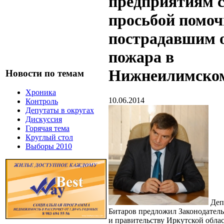
предприятиям 
просьбой помоч
пострадавшим 
пожара в
Нижнеилимском
Новости по темам
Хроника
10.06.2014
Контроль
Депутаты в округах
Дискуссия
Горячая тема
Круглый стол
Выборы 2010
Деп
Битаров предложил Законодател
и правительству Иркутской облас