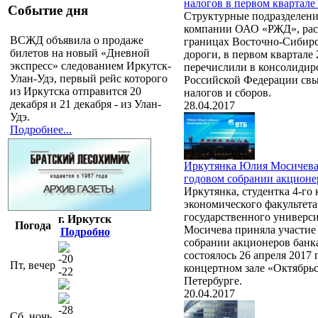
налогов в первом квартале
Событие дня
Структурные подразделени
компании ОАО «РЖД», ра
ВСЖД объявила о продаже
границах Восточно-Сибир
билетов на новый «Дневной
дороги, в первом квартале 
экспресс» следованием Иркутск-
перечислили в консолиди
Улан-Удэ, первый рейс которого
Российской Федерации свы
из Иркутска отправится 20
налогов и сборов.
декабря и 21 декабря - из Улан-
28.04.2017
Удэ.
Подробнее...
Иркутянка Юлия Мосичева 
годовом собрании акционе
Иркутянка, студентка 4-го
экономического факультета
государственного универс
г. Иркутск
Погода
Мосичева приняла участие
Подробно
собрании акционеров банк
состоялось 26 апреля 2017
-20
Пт, вечер
концертном зале «Октябрьс
-22
Петербурге.
20.04.2017
-28
Сб, ночь