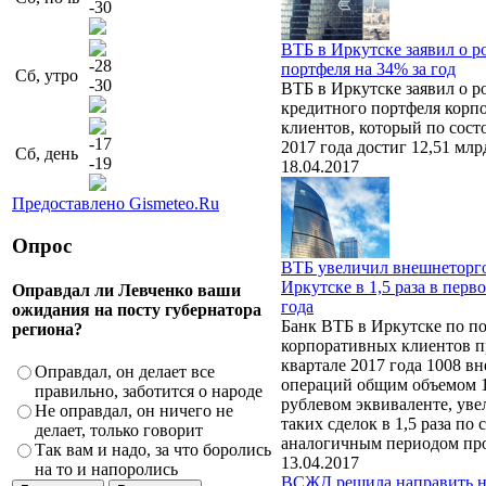
-30
ВТБ в Иркутске заявил о р
-28
портфеля на 34% за год
Сб, утро
-30
ВТБ в Иркутске заявил о ро
кредитного портфеля корп
клиентов, который по сост
-17
2017 года достиг 12,51 млр
Сб, день
-19
18.04.2017
Предоставлено Gismeteo.Ru
Опрос
ВТБ увеличил внешнеторг
Иркутске в 1,5 раза в перв
Оправдал ли Левченко ваши
года
ожидания на посту губернатора
Банк ВТБ в Иркутске по п
региона?
корпоративных клиентов п
квартале 2017 года 1008 в
Оправдал, он делает все
операций общим объемом 1
правильно, заботится о народе
рублевом эквиваленте, уве
Не оправдал, он ничего не
таких сделок в 1,5 раза по
делает, только говорит
аналогичным периодом про
Так вам и надо, за что боролись
13.04.2017
на то и напоролись
ВСЖД решила направить н