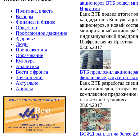
акционеров ВТБ вошел ми
Иркутска
Политика, власть
Банк ВТБ подвел итоги гол
Выборы
кандидатов в Консультаци
Финансы и бизнес
акционеров, в новый соста
Общество
миноритарный акционера б
Профсоюзное движение
индивидуальный предприн
Здоровье
Шафранская из Иркутска.
Люди
03.05.2017
Происшествия
Образование
Культура
Аналитика
ВТБ предложил акционера
Вести с фронта
финансовые услуги на льг
Точка зрения
Банк ВТБ разработал спец
Актуально
для акционеров, которая вк
Анонсы
комплексное предложение 
на льготных условиях.
28.04.2017
ВСЖД выплатила более 2,6