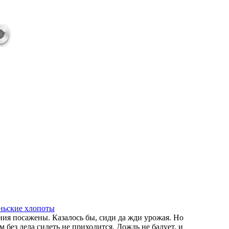
ньские хлопоты
ния посажены. Казалось бы, сиди да жди урожая. Но
 без дела сидеть не приходится. Дождь не балует, и