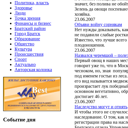
Политика, власть
значит, без полива не обо
Здоровье
Зелень да овощи поспевают
Люди
хозяйка.
Точка зрения
23.06.2007
Финансы и бизнес
Объяви войну сорнякам
Братский район
Нет нужды доказывать, как
Город Братск
не подавили слабые ростки
Образование
Известно, что лучше всего 
Общество
плодоношения.
Культура
23.06.2007
Происшествия
Назвался черемшой – полез
Спорт
Первый овощ в наших мест
Актуально
говорит уже то, что в Мо
Авторская колонка
чесноком, но, зная популя
под именем гостьи из леса
его вид называется медвеж
произрастает лук победный
основном вегетативно, обр
достигает 46 лет.
23.06.2007
Наследство могут и отнять
И чтобы этого не случилос
наследование. О том, как 
Событие дня
регистрации права на насл
Братского отдела Управле