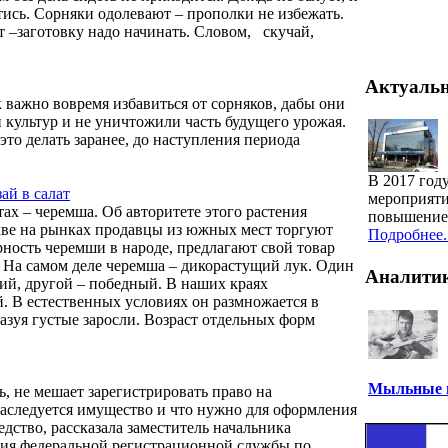
йтись. Сорняки одолевают – прополки не избежать.
 –заготовку надо начинать. Словом, скучай,
Актуаль
 важно вовремя избавиться от сорняков, дабы они
 культур и не уничтожили часть будущего урожая.
это делать заранее, до наступления периода
В 2017 год
ай в салат
мероприяти
ах – черемша. Об авторитете этого растения
повышение 
скве на рынках продавцы из южных мест торгуют
Подробнее..
рность черемши в народе, предлагают свой товар
. На самом деле черемша – дикорастущий лук. Один
Аналити
ий, другой – победный. В наших краях
. В естественных условиях он размножается в
азуя густые заросли. Возраст отдельных форм
Мыльные п
ь, не мешает зарегистрировать право на
наследуется имущество и что нужно для оформления
едство, рассказала заместитель начальника
ния федеральной регистрационной службы по