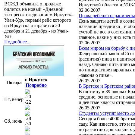
ВСЖД объявила о продаже
Иркутской области и УОБ
билетов на новый «Дневной
02.06.2007
экспресс» следованием Иркутск-
Права ребенка ограничены
Улан-Удэ, первый рейс которого
День защиты детей в созн
из Иркутска отправится 20
название праздника - и обо
декабря и 21 декабря - из Улан-
суетой не все в состоянии
Удэ.
главное, какие у них есть 
Подробнее...
02.06.2007
Всем миром на борьбу с п
Федеральный закон «Об ог
(распития) пива и напитко
назад. Однако пить пиво м
по инициативе народных и
«закона о пиве».
г. Иркутск
26.05.2007
Погода
Подробно
В Братске и Братском рай
В пятницу в 39 школах Бра
-20
средние, основные и нача
Пт, вечер
-22
и девятые классы отправил
26.05.2007
Студенты уступят место д
-28
Сегодня более 4000 братча
Сб, ночь
-30
саду. Как известно, это 
по развитию дошкольных 
предполагается возвращени