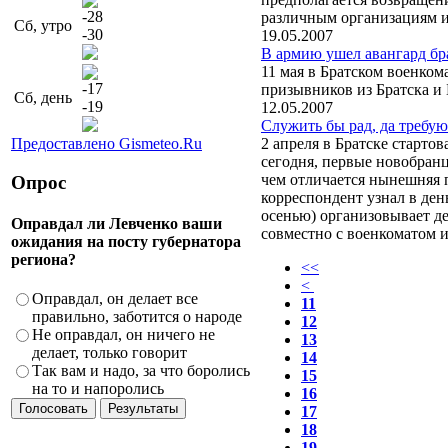
-28
различным организациям 
Сб, утро
-30
19.05.2007
В армию ушел авангард бр
11 мая в Братском военкома
-17
призывников из Братска и 
Сб, день
-19
12.05.2007
Служить бы рад, да требую
Предоставлено Gismeteo.Ru
2 апреля в Братске стартов
сегодня, первые новобран
чем отличается нынешняя 
Опрос
корреспондент узнал в ден
осенью) организовывает д
Оправдал ли Левченко ваши
совместно с военкоматом 
ожидания на посту губернатора
региона?
<<
<
Оправдал, он делает все
11
правильно, заботится о народе
12
Не оправдал, он ничего не
13
делает, только говорит
14
Так вам и надо, за что боролись
15
на то и напоролись
16
17
18
19