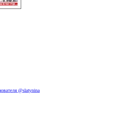
ователя @slatynina