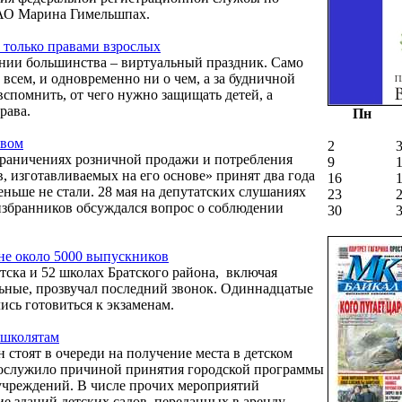
АО Марина Гимельшпах.
 только правами взрослых
ании большинства – виртуальный праздник. Само
 всем, и одновременно ни о чем, а за будничной
 вспомнить, от чего нужно защищать детей, а
права.
Пн
ивом
2
раничениях розничной продажи и потребления
9
в, изготавливаемых на его основе» принят два года
16
еньше не стали. 28 мая на депутатских слушаниях
23
збранников обсуждался вопрос о соблюдении
30
оне около 5000 выпускников
тска и 52 школах Братского района, включая
льные, прозвучал последний звонок. Одиннадцатые
ись готовиться к экзаменам.
ошколятам
н стоят в очереди на получение места в детском
и послужило причиной принятия городской программы
учреждений. В числе прочих мероприятий
е зданий детских садов, переданных в аренду