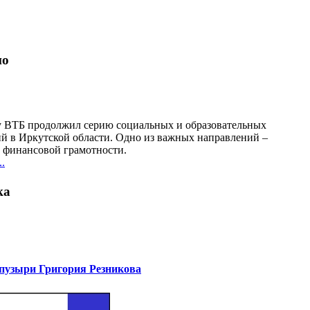
но
у ВТБ продолжил серию социальных и образовательных
й в Иркутской области. Одно из важных направлений –
финансовой грамотности.
.
ка
узыри Григория Резникова