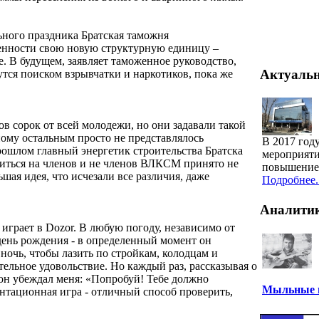
ьного праздника Братская таможня
енности свою новую структурную единицу –
. В будущем, заявляет таможенное руководство,
Актуаль
утся поиском взрывчатки и наркотиков, пока же
 сорок от всей молодежи, но они задавали такой
рному остальным просто не представлялось
В 2017 год
рошлом главный энергетик строительства Братска
мероприяти
литься на членов и не членов ВЛКСМ принято не
повышение 
ьшая идея, что исчезали все различия, даже
Подробнее..
Аналити
 играет в Dozor. В любую погоду, независимо от
и день рождения - в определенный момент он
 ночь, чтобы лазить по стройкам, колодцам и
тельное удовольствие. Но каждый раз, рассказывая о
он убеждал меня: «Попробуй! Тебе должно
Мыльные п
ентационная игра - отличный способ проверить,