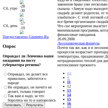
законном браке уже несколько 
-28
Сб, утро
сказала: «Замуж надо выходить
-30
свадьбу делают родители, от т
улыбаться». С этой логикой с
все бремя организации свадь
-17
Сб, день
Что сие мероприятие вылетит 
-19
минимальная программа, кото
финансовые ожидания.
Предоставлено Gismeteo.Ru
26.09.2008
Лесохимическая формула
Опрос
Почти так же, как и в лесохи
процессов возрастает пропо
Оправдал ли Левченко ваши
температуры, празднование Дн
ожидания на посту
нетрадиционно теплой для дан
губернатора региона?
интенсивнее прежнего.
<<
Оправдал, он делает все
<
правильно, заботится о
11
народе
12
Не оправдал, он ничего не
13
делает, только говорит
14
Так вам и надо, за что
15
боролись на то и напоролись
16
17