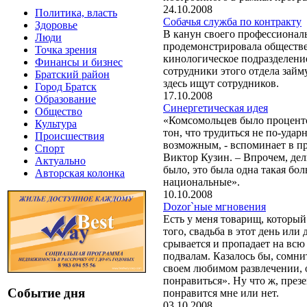
24.10.2008
Политика, власть
Собачья служба по контракту
Здоровье
В канун своего профессионал
Люди
продемонстрировала обществ
Точка зрения
кинологическое подразделение
Финансы и бизнес
сотрудники этого отдела займ
Братский район
здесь ищут сотрудников.
Город Братск
17.10.2008
Образование
Синергетическая идея
Общество
«Комсомольцев было процентов
Культура
тон, что трудиться не по-уда
Происшествия
возможным, - вспоминает в п
Спорт
Виктор Кузин. – Впрочем, де
Актуально
было, это была одна такая бол
Авторская колонка
национальные».
10.10.2008
Dozor`ные мгновения
Есть у меня товарищ, который
того, свадьба в этот день ил
срывается и пропадает на всю
подвалам. Казалось бы, сомни
своем любимом развлечении, 
понравиться». Ну что ж, през
Событие дня
понравится мне или нет.
03.10.2008