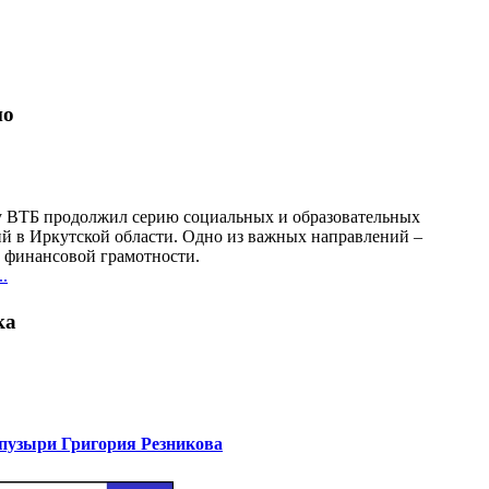
но
у ВТБ продолжил серию социальных и образовательных
й в Иркутской области. Одно из важных направлений –
финансовой грамотности.
.
ка
узыри Григория Резникова