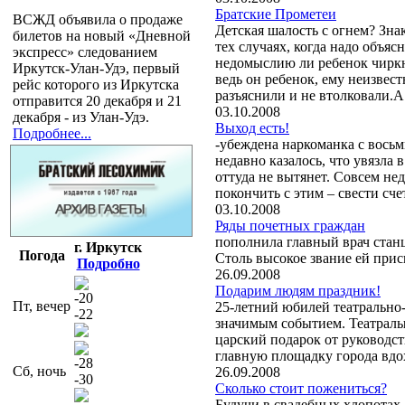
Братские Прометеи
ВСЖД объявила о продаже
Детская шалость с огнем? Зна
билетов на новый «Дневной
тех случаях, когда надо объя
экспресс» следованием
недомыслию ли ребенок чиркн
Иркутск-Улан-Удэ, первый
ведь он ребенок, ему неизвест
рейс которого из Иркутска
разъяснили и не втолковали.А 
отправится 20 декабря и 21
03.10.2008
декабря - из Улан-Удэ.
Выход есть!
Подробнее...
-убеждена наркоманка с вось
недавно казалось, что увязла 
оттуда не вытянет. Совсем не
покончить с этим – свести сч
03.10.2008
Ряды почетных граждан
пополнила главный врач стан
г. Иркутск
Погода
Столь высокое звание ей прис
Подробно
26.09.2008
Подарим людям праздник!
-20
Пт, вечер
25-летний юбилей театрально
-22
значимым событием. Театралы
царский подарок от руководств
главную площадку города вдо
-28
Сб, ночь
26.09.2008
-30
Сколько стоит пожениться?
Будучи в свадебных хлопотах,