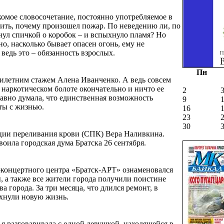
комое словосочетание, постоянно употребляемое в
снить, почему произошел пожар. По неведению ли, по
ул спичкой о коробок – и вспыхнуло пламя? Но
но, насколько бывает опасен огонь, ему не
ведь это – обязанность взрослых.
Пн
милетним стажем Алена Иванченко. А ведь совсем
в наркотическом болоте окончательно и ничто ее
2
давно думала, что единственная возможность
9
еты с жизнью.
16
23
30
ции переливания крови (СПК) Вера Наливкина.
воила городская дума Братска 26 сентября.
-концертного центра «Братск-АРТ» ознаменовался
, а также все жители города получили поистине
а города. За три месяца, что длился ремонт, в
хнули новую жизнь.
 я разговаривала с одной девушкой, находящейся в