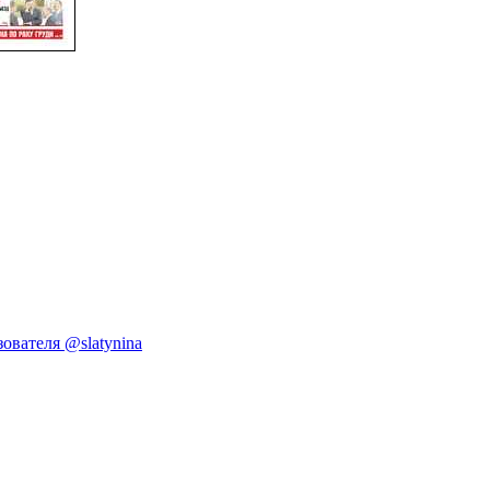
ователя @slatynina