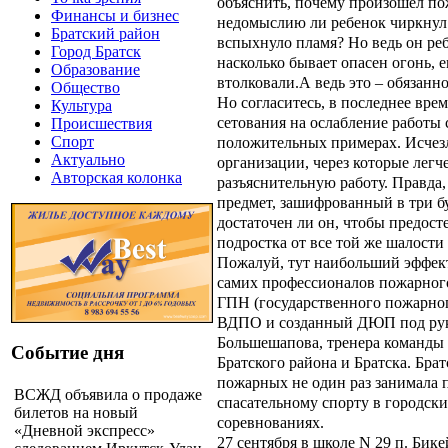
объяснить, почему произошел по
Финансы и бизнес
недомыслию ли ребенок чиркнул 
Братский район
вспыхнуло пламя? Но ведь он реб
Город Братск
насколько бывает опасен огонь, е
Образование
втолковали.А ведь это – обязанн
Общество
Но согласитесь, в последнее вр
Культура
сетования на ослабление работы с
Происшествия
положительных примерах. Исчез
Спорт
Актуально
организации, через которые легч
Авторская колонка
разъяснительную работу. Правда,
предмет, зашифрованный в три 
достаточен ли он, чтобы предос
подростка от все той же шалости
Пожалуй, тут наибольший эффект
самих профессионалов пожарного
ГПН (государственного пожарног
ВДПО и созданный ДЮП под рук
Большешапова, тренера коман
Событие дня
Братского района и Братска. Бр
пожарных не один раз занимала 
ВСЖД объявила о продаже
спасательному спорту в городск
билетов на новый
соревнованиях.
«Дневной экспресс»
27 сентября в школе N 29 п. Бик