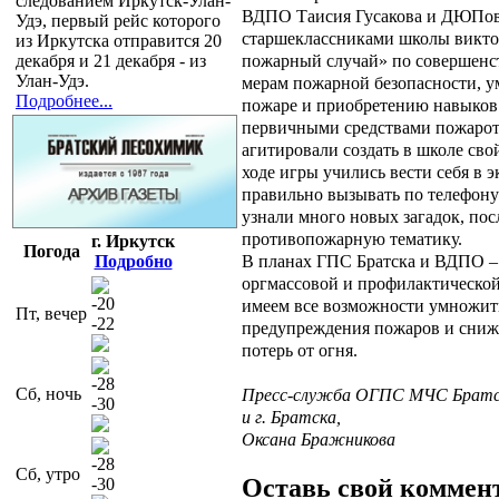
следованием Иркутск-Улан-
ВДПО Таисия Гусакова и ДЮПов
Удэ, первый рейс которого
старшеклассниками школы викто
из Иркутска отправится 20
пожарный случай» по совершенс
декабря и 21 декабря - из
Улан-Удэ.
мерам пожарной безопасности, у
Подробнее...
пожаре и приобретению навыков 
первичными средствами пожарот
агитировали создать в школе св
ходе игры учились вести себя в 
правильно вызывать по телефон
узнали много новых загадок, пос
противопожарную тематику.
г. Иркутск
Погода
В планах ГПС Братска и ВДПО –
Подробно
оргмассовой и профилактической
-20
имеем все возможности умножить
Пт, вечер
-22
предупреждения пожаров и сниж
потерь от огня.
-28
Сб, ночь
Пресс-служба ОГПС МЧС Братск
-30
и г. Братска,
Оксана Бражникова
-28
Сб, утро
Оставь свой коммен
-30