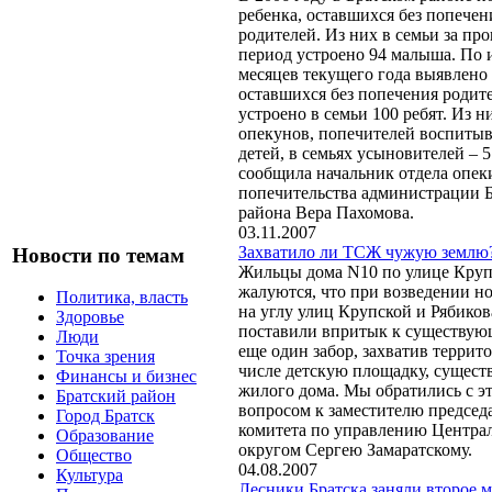
ребенка, оставшихся без попечен
родителей. Из них в семьи за п
период устроено 94 малыша. По 
месяцев текущего года выявлено 
оставшихся без попечения родит
устроено в семьи 100 ребят. Из н
опекунов, попечителей воспитыв
детей, в семьях усыновителей – 5
сообщила начальник отдела опек
попечительства администрации Б
района Вера Пахомова.
03.11.2007
Захватило ли ТСЖ чужую землю
Новости по темам
Жильцы дома N10 по улице Кру
жалуются, что при возведении н
Политика, власть
на углу улиц Крупской и Рябиков
Здоровье
поставили впритык к существую
Люди
еще один забор, захватив террит
Точка зрения
числе детскую площадку, сущес
Финансы и бизнес
жилого дома. Мы обратились с э
Братский район
вопросом к заместителю председ
Город Братск
комитета по управлению Центр
Образование
округом Сергею Замаратскому.
Общество
04.08.2007
Культура
Лесники Братска заняли второе м