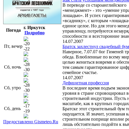
В переводе со староанглийского
«менеджмент» - это «умение упр
лошадью». И успех гарантирован
«всаднику», с которым «лошадка»
единое целое. Но для этого менед
г. Иркутск
Погода
управленцу, потребуются незаур
Подробно
способности и всесторонние знан
14.07.2007
-20
Пт, вечер
Братск захлестнул свадебный бум
-22
Наверное, 7.07.07 бог Гименей тр
обеда. Влюбленные по всему мир
целью жениться вовремя и обеспе
-28
Сб, ночь
тем самым гарантированное циф
-30
семейное счастье.
14.07.2007
Дефицитная профессия
-28
Сб, утро
В последнее время подъем эконо
-30
уровня в стране спровоцировал 
строительной индустрии. Пусть н
масштабе, как в крупных городах
-17
Сб, день
Братске этот строительный бум т
-19
ощущается. И значит, успешная к
строительном поприще вполне ре
Предоставлено Gismeteo.Ru
лишь обстоятельно подойти к вы