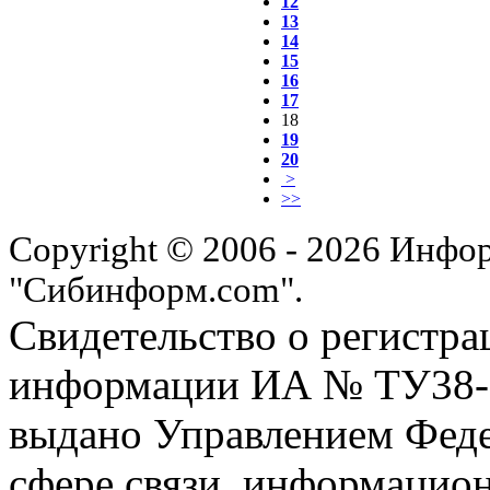
12
13
14
15
16
17
18
19
20
>
>>
Copyright © 2006 - 2026 Инфо
"Сибинформ.com".
Свидетельство о регистра
информации ИА № ТУ38-00
выдано Управлением Феде
сфере связи, информацио