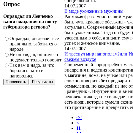
специальности.
Опрос
14.07.2007
В моде ухоженные мужчины
Оправдал ли Левченко
Расхожая фраза «настоящий муж
ваши ожидания на посту
быть чуть красивее обезьяны» уж
губернатора региона?
актуальна. Современный мужчин
быть ухоженным. Тогда он будет 
уверенным в себе, а значит, ему 
Оправдал, он делает все
успех и женское внимание.
правильно, заботится о
14.07.2007
народе
И треснул мир напополам?или И
Не оправдал, он ничего
свежем воздухе
не делает, только говорит
Современный город требует мас
Так вам и надо, за что
внедрения и ведения конспирати
боролись на то и
в магазине, дома, на учебе или ра
напоролись
сложно поверить без предварите
осмысления, но каждый из нас о
«разведчик». Внутренний и вне
человека никогда не совпадает п
есть люди, которые сумели скон
это противоречие и превратить ег
<<
<
11