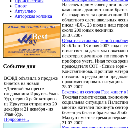
Происшествия
На селекторном совещании по л
Спорт
кампании администрации Братск
Актуально
благодарность за организацию Ш
Авторская колонка
областного слета школьных лесн
писал «БЛ», 23 июля в наш город
около 200 юных лесничих.
28.07.2007
Обратная сторона дачной пробл
В «БЛ» от 13 июля 2007 года в ст
стоит свет на даче» мы показали
некоторых дачников по поводу т
приборов учета. Иная точка зрен
Событие дня
председателя СОТ «Ясные зори»
Константинова. Прочитав матери
позвонил в редакцию и предлож
ВСЖД объявила о продаже
прокомментировать ситуацию.
билетов на новый
28.07.2007
«Дневной экспресс»
Беженка из сектора Газа живет в 
следованием Иркутск-Улан-
Тяжелая политическая, экономич
Удэ, первый рейс которого
социальная ситуация в Палестин
из Иркутска отправится 20
многих жителей покинуть сектор
декабря и 21 декабря - из
беженцев была и братчанка Любо
Улан-Удэ.
Мадхун вместе с тремя дочерьм
Подробнее...
21.07.2007
Как стать успешным менеджером