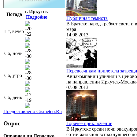
г. Иркутск
Погода
Подробно
Публичная темнота
В Братске народ требует света и
-20
мэра
Пт, вечер
-22
14.08.2013
-28
Сб, ночь
-30
Перевозчикам прилетела затрещ
-28
Сб, утро
Авиакомпании уличили в ценово
-30
на направлении Иркутск-Москва
07.08.2013
-17
Сб, день
-19
Предоставлено Gismeteo.Ru
Опрос
Горячее приключение
В Иркутске среди ночи эвакуиро
сотни жильцов вспыхнувшего д
Оправдал ли Левченко