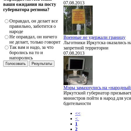
07.08.2013
ваши ожидания на посту
губернатора региона?
Оправдал, он делает все
правильно, заботится о
народе
Не оправдал, он ничего
Военные не удержали границу
не делает, только говорит
Льготники Иркутска оказались н
Так вам и надо, за что
запретной территории
боролись на то и
07.08.2013
напоролись
Мэры замахнулись на «народный
Иркутский губернатор призывае
министров пойти в народ для ус
бдительности
<<
<
1
2