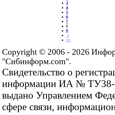
3
4
5
6
7
8
9
>
>>
Copyright © 2006 - 2026 Инфо
"Сибинформ.com".
Свидетельство о регистра
информации ИА № ТУ38-00
выдано Управлением Феде
сфере связи, информацио