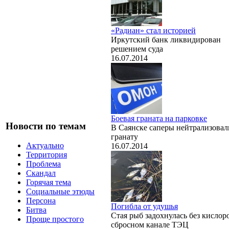
«Радиан» стал историей
Иркутский банк ликвидирован
решением суда
16.07.2014
Боевая граната на парковке
Новости по темам
В Саянске саперы нейтрализовал
гранату
Актуально
16.07.2014
Территория
Проблема
Скандал
Горячая тема
Социальные этюды
Персона
Погибла от удушья
Битва
Стая рыб задохнулась без кислор
Проще простого
сбросном канале ТЭЦ