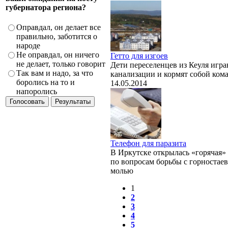
губернатора региона?
Оправдал, он делает все
правильно, заботится о
народе
Не оправдал, он ничего
Гетто для изгоев
не делает, только говорит
Дети переселенцев из Кеуля игра
Так вам и надо, за что
канализации и кормят собой ком
боролись на то и
14.05.2014
напоролись
Телефон для паразита
В Иркутске открылась «горячая»
по вопросам борьбы с горностае
молью
1
2
3
4
5