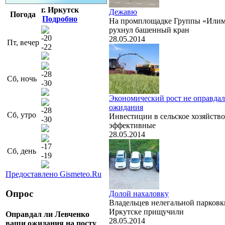
г. Иркутск
Дежавю
Погода
Подробно
На промплощадке Группы «Или
рухнул башенный кран
-20
28.05.2014
Пт, вечер
-22
-28
Сб, ночь
-30
Экономический рост не оправдал
ожидания
-28
Сб, утро
Инвестиции в сельское хозяйств
-30
эффективные
28.05.2014
-17
Сб, день
-19
Предоставлено Gismeteo.Ru
Опрос
Долой нахаловку
Владельцев нелегальной парковк
Иркутске прищучили
Оправдал ли Левченко
28.05.2014
ваши ожидания на посту