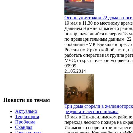
Огонь уничтожил 22 дома в посе
19 мая в 11.30 по местному врем
Дальнем Нижнеилимского район
пожар, начавшийся вечером 18 м
по предварительным данным, 22
сообщили «МК Байкал» в пресс
России по Иркутской области, на
работать оперативная группа рег
МЧС, открыт телефон «горячей л
99999.
21.05.2014
Новости по темам
Три дома сгорели в железногорс
Актуально
результате лесного пожара
Территория
19 мая в Нижнеилимском районе 
Проблема
перехода лесного пожара на окра
Скандал
Илимского сгорели три незарег
Горячая тема
жилых дома. Как сообщили «МК 