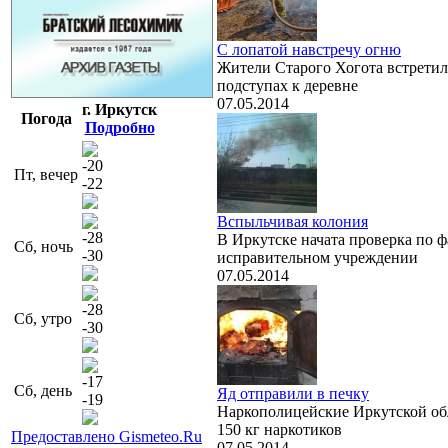
С лопатой навстречу огню
Жители Старого Хогота встретил
подступах к деревне
07.05.2014
г. Иркутск
Погода
Подробно
-20
Пт, вечер
-22
Вспыльчивая колония
-28
В Иркутске начата проверка по ф
Сб, ночь
-30
исправительном учреждении
07.05.2014
-28
Сб, утро
-30
-17
Сб, день
Яд отправили в печку
-19
Наркополицейские Иркутской об
150 кг наркотиков
Предоставлено Gismeteo.Ru
07.05.2014