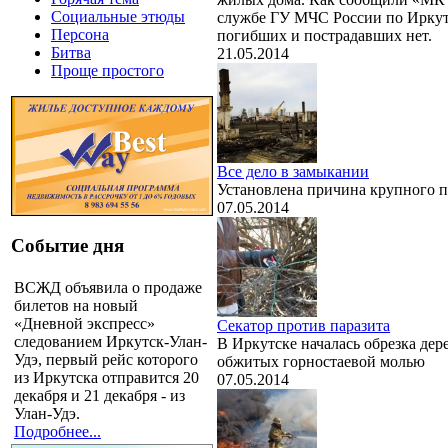
Социальные этюды
службе ГУ МЧС России по Иркут
Персона
погибших и пострадавших нет.
Битва
21.05.2014
Проще простого
Все дело в замыкании
Установлена причина крупного п
07.05.2014
Событие дня
ВСЖД объявила о продаже
билетов на новый
«Дневной экспресс»
Секатор против паразита
следованием Иркутск-Улан-
В Иркутске началась обрезка дере
Удэ, первый рейс которого
обжитых горностаевой молью
из Иркутска отправится 20
07.05.2014
декабря и 21 декабря - из
Улан-Удэ.
Подробнее...