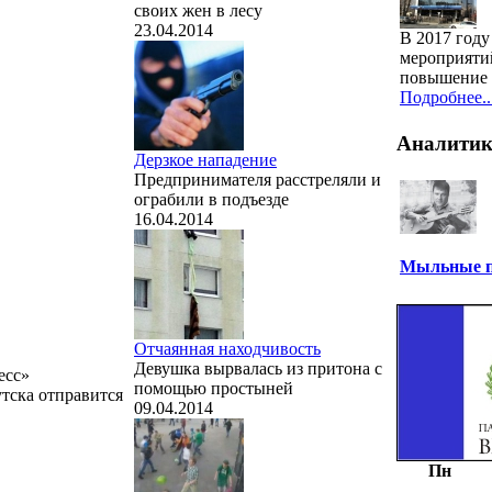
своих жен в лесу
23.04.2014
В 2017 год
мероприяти
повышение 
Подробнее..
Аналити
Дерзкое нападение
Предпринимателя расстреляли и
ограбили в подъезде
16.04.2014
Мыльные п
Отчаянная находчивость
Девушка вырвалась из притона с
есс»
помощью простыней
тска отправится
09.04.2014
Пн