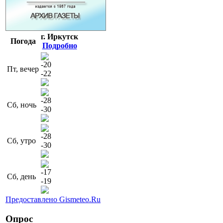
г. Иркутск
Погода
Подробно
-20
Пт, вечер
-22
-28
Сб, ночь
-30
-28
Сб, утро
-30
-17
Сб, день
-19
Предоставлено Gismeteo.Ru
Опрос