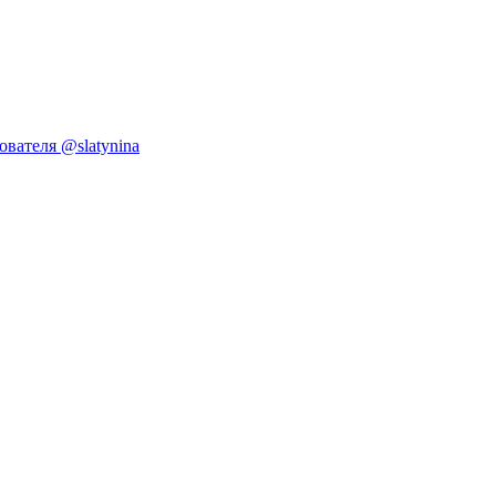
ователя @slatynina