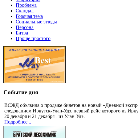
Проблема
Скандал
Горячая тема
Социальные этюды
Персона
Битва
Проще простого
Событие дня
ВСЖД объявила о продаже билетов на новый «Дневной экспр
следованием Иркутск-Улан-Удэ, первый рейс которого из Ирку
20 декабря и 21 декабря - из Улан-Удэ.
Подробнее...