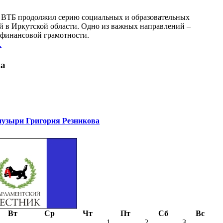
у ВТБ продолжил серию социальных и образовательных
й в Иркутской области. Одно из важных направлений –
финансовой грамотности.
.
ка
узыри Григория Резникова
Вт
Ср
Чт
Пт
Сб
Вс
1
2
3