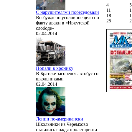
4
5
11
1
С нарушителями побеседовали
18
1
Возбуждено уголовное дело по
25
2
факту драки в «Иркутской
слободе»
02.04.2014
Попали в хронику
В Братске загорелся автобус со
школьниками
02.04.2014
Ленин по-американски
Школьники из Черемхово
пытались вождя пролетариата