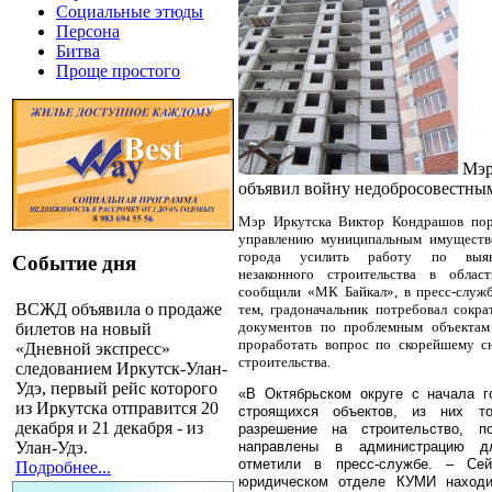
Социальные этюды
Персона
Битва
Проще простого
Мэр
объявил войну недобросовестны
Мэр Иркутска Виктор Кондрашов пор
управлению муниципальным имуществ
города усилить работу по выяв
Событие дня
незаконного строительства в облас
сообщили «МК Байкал», в пресс-служб
ВСЖД объявила о продаже
тем, градоначальник потребовал сокра
документов по проблемным объектам
билетов на новый
проработать вопрос по скорейшему с
«Дневной экспресс»
строительства.
следованием Иркутск-Улан-
Удэ, первый рейс которого
«В Октябрьском округе с начала г
из Иркутска отправится 20
строящихся объектов, из них т
декабря и 21 декабря - из
разрешение на строительство, 
Улан-Удэ.
направлены в администрацию д
отметили в пресс-службе. – Се
Подробнее...
юридическом отделе КУМИ наход