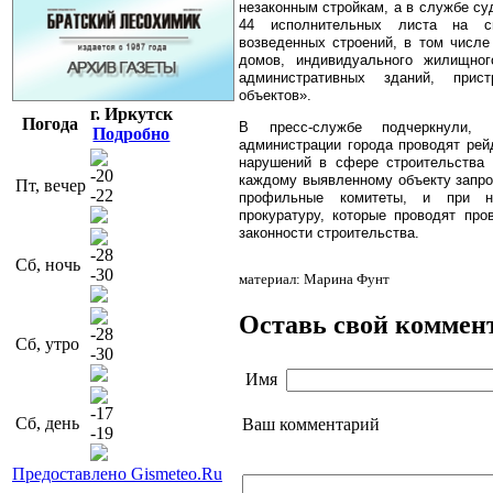
незаконным стройкам, а в службе су
44 исполнительных листа на с
возведенных строений, в том числе
домов, индивидуального жилищного
административных зданий, прис
объектов».
г. Иркутск
Погода
В пресс-службе подчеркнули, 
Подробно
администрации города проводят ре
нарушений в сфере строительства 
-20
каждому выявленному объекту запро
Пт, вечер
-22
профильные комитеты, и при н
прокуратуру, которые проводят про
законности строительства.
-28
Сб, ночь
-30
материал: Марина Фунт
Оставь свой коммен
-28
Сб, утро
-30
Имя
-17
Сб, день
Ваш комментарий
-19
Предоставлено Gismeteo.Ru