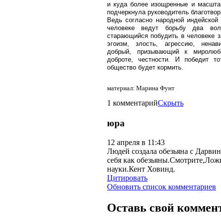
и куда более изощренные и масшт
подчеркнула руководитель благотвор
Ведь согласно народной индейской
человеке ведут борьбу два вол
старающийся побудить в человеке за
эгоизм, злость, агрессию, нена
добрый, призывающий к миролюб
доброте, честности. И победит то
общество будет кормить.
материал: Марина Фунт
1 комментарий
Скрыть
юра
12 апреля в 11:43
Людей создала обезьяна с Дарви
себя как обезьяны.Смотри
те,Лож
науки.Кент Ховинд.
Цитировать
Обновить список комментариев
Оставь свой коммен