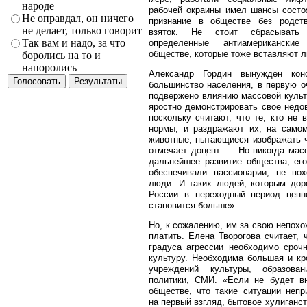
народе
рабочей окраины имел шансы состо
Не оправдал, он ничего
признание в обществе без родст
не делает, только говорит
взяток. Не стоит сбрасыват
Так вам и надо, за что
определенные антиамерикански
обществе, которые тоже вставляют лы
боролись на то и
напоролись
Александр Гордин вынужден конс
большинство населения, в первую 
подвержено влиянию массовой культ
яростно демонстрировать свое недо
поскольку считают, что те, кто не 
нормы, и раздражают их, на самом
животные, пытающиеся изображать ч
отмечает доцент. — Но никогда мас
дальнейшее развитие общества, его
обеспечивали пассионарии, не пох
люди. И таких людей, которым дор
России в переходный период ценно
становится больше»
Но, к сожалению, им за свою непохо
платить. Елена Творогова считает, 
градуса агрессии необходимо сроч
культуру. Необходима большая и кр
учреждений культуры, образова
политики, СМИ. «Если не будет вн
обществе, что такие ситуации неп
на первый взгляд, бытовое хулиганс