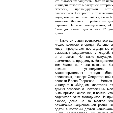
кто пытался их защитить. Этот на пер
инцидент говорит о растущей нетерпим
агрессии, провоцируемой ост
расслоением. Неспроста интеллигентн
люди, говорящие по-английски, были б
жителями Ленинского района — дал
окраины. На вечер понедельника, 24
было доставлено для опроса 12 уча
драки.
— Такие ситуации возникали всегда
люди, которые впереди, больше зн
живут, предлагают нестандартные 
вызывают раздражение у людей, 
интеллектом. Но такие ситуации
возможность продвинуть бандитские
тем более, если они остаются бе
считает руководитель 
благотворительного фонда «Воз
сибирской», эксперт Общественной 
области Елена Творогова. — Нельзя 
инцидент в «Модном квартале» с
других агрессивно настроенных ма
быть прямое наказание, и важно, чт
задержала этих молодчиков. И при
скорее, даже не за мелкое хул
разжигание национальной розни. В
одеты в костюмы другой националь