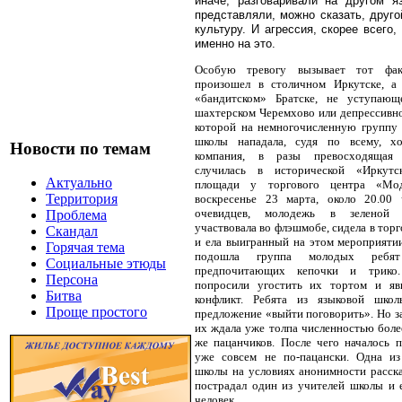
иначе, разговаривали на другом я
представляли, можно сказать, друго
культуру. И агрессия, скорее всего
именно на это.
Особую тревогу вызывает тот фак
произошел в столичном Иркутске, а 
«бандитском» Братске, не уступающ
шахтерском Черемхово или депрессивно
которой на немногочисленную группу 
школы нападала, судя по всему, х
Новости по темам
компания, в разы превосходящая 
случилась в исторической «Иркутс
Актуально
площади у торгового центра «Мо
Территория
воскресенье 23 марта, около 20.00 
очевидцев, молодежь в зеленой 
Проблема
участвовала во флэшмобе, сидела в торг
Скандал
и ела выигранный на этом мероприятии
Горячая тема
подошла группа молодых ребят
Социальные этюды
предпочитающих кепочки и трико
Персона
попросили угостить их тортом и яв
Битва
конфликт. Ребята из языковой школ
Проще простого
предложение «выйти поговорить». Но з
их ждала уже толпа численностью боле
же пацанчиков. После чего началось п
уже совсем не по-пацански. Одна из
школы на условиях анонимности расска
пострадал один из учителей школы и
человек.