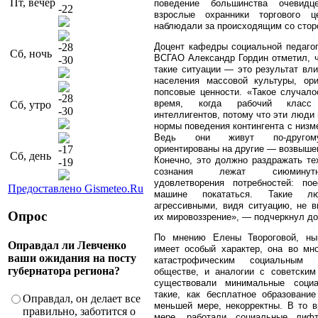
Пт, вечер
поведение большинства очевидц
-22
взрослые охранники торгового 
наблюдали за происходящим со стор
-28
Доцент кафедры социальной педагог
Сб, ночь
ВСГАО Александр Гордин отметил, чт
-30
такие ситуации — это результат вли
населения массовой культуры, ори
попсовые ценности. «Такое случало
-28
время, когда рабочий клас
Сб, утро
-30
интеллигентов, потому что эти люди
нормы поведения контингента с низм
Ведь они живут по-другому
-17
ориентированы на другие — возвыше
Сб, день
Конечно, это должно раздражать тех
-19
сознания лежат сиюминут
удовлетворения потребностей: пое
Предоставлено Gismeteo.Ru
машине покататься. Такие лю
агрессивными, видя ситуацию, не 
Опрос
их мировоззрение», — подчеркнул до
По мнению Елены Твороговой, ны
Оправдал ли Левченко
имеет особый характер, она во мн
ваши ожидания на посту
катастрофическим социальным
губернатора региона?
обществе, и аналогии с советским
существовали минимальные социа
такие, как бесплатное образовани
Оправдал, он делает все
меньшей мере, некорректны. В то в
правильно, заботится о
мере, работали социальные лиф