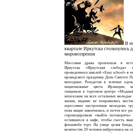
В и
квартале Иркутска столкнулись 
мировоззрения
Массовая драка произошла в исто
Иркутска «Иркутская слобода» 
проведенного школой «Easy school» в ч
ирландского праздника День Святого П
выходные. Разодетая в зеленые оде
национальные цвета Ирландии, 
танцевала в торговом центре «Модный
непохожие на всех остальных молодые
жизни, видимо не понравились местн
агрессивно настроенная молодежь тр
пока акция закончилась, и почти все ра
спровоцировали «выйти поговорить» 
оставшихся в кафе, чтобы съесть вы
флэшмоба торт. На улице целая банда,
количестве 20 человек набросилась на с