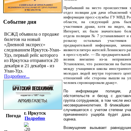
Прибывший на место происшествия э
отдел полиции для дачи объяснений 
информации пресс-службы ГУ МВД Рос
Событие дня
области, на следующий день бы
участников драки, хотя на видео, в
Интернет, их было значительно бол
ВСЖД объявила о продаже
отдела полиции № 7 устанавливают и
билетов на новый
розыску остальных участников
«Дневной экспресс»
предварительной информации, зачин
следованием Иркутск-Улан-
являются пятеро жителей Ленинского ра
в пресс-службе. — По предварительной
Удэ, первый рейс которого
возник внезапно из-за неприязне
из Иркутска отправится 20
Установлено, что разногласия на быто
декабря и 21 декабря - из
между учащимися школы иностранного
Улан-Удэ.
молодых людей внутри торгового цент
Подробнее...
отношений обе стороны вышли на ули
человек спровоцировали драку».
По информации полиции, д
обстоятельств и бесед с доставл
группа сотрудников, в том числе ин
несовершеннолетних. В ближайшее
случившегося с учетом степени уча
г. Иркутск
причиненного ущерба будет дана
Погода
Подробно
оценка.
Возмущение вызывает равнодушн
-20