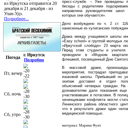
пресс-службе. – Уже проведены п
из Иркутска отправится 20
беседы с родителями подозревае
декабря и 21 декабря - из
направлена руководителям школ
Улан-Удэ.
которых они обучаются».
Подробнее...
Дело возбуждено по ч. 2 ст. 11
нанесенные из хулиганских побужден
Драка между учащимися школы ино
«Easy school» и группой молодых л
«Иркутской слободе» 23 марта око
Перед этим студенты и учителя
г. Иркутск
проводили в «Модном квартале
Погода
флешмоб, посвященный Дню Святого
Подробно
В массовой драке, произошед
-20
мероприятия, пострадал преподава
Пт, вечер
-22
языковой школы. Прибывший по ук
экипаж доставил в отдел пол
объяснений четверых граждан. На
дознавателям дали показания еще 
-28
Сб, ночь
участвовавших в потасовке. В полиц
-30
зачинщиками конфликта могли стат
Ленинского района областного цент
что в результате драки один чело
-28
медицинской помощью.
Сб, утро
-30
материал: Марина Фунт