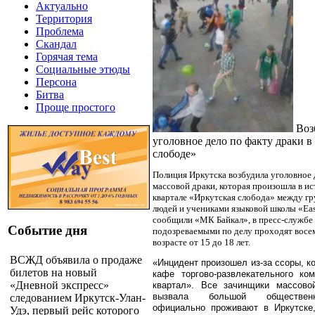
Актуально
Территория
Проблема
Скандал
Горячая тема
Социальные этюды
Персона
Битва
Проще простого
Воз
уголовное дело по факту драки 
слободе»
Полиция Иркутска возбудила уголовное 
массовой драки, которая произошла в и
квартале «Иркутская слобода» между г
людей и учениками языковой школы «Eas
сообщили «МК Байкал», в пресс-службе
Событие дня
подозреваемыми по делу проходят восем
возрасте от 15 до 18 лет.
ВСЖД объявила о продаже
«Инцидент произошел из-за ссоры, к
билетов на новый
кафе торгово-развлекательного ко
«Дневной экспресс»
квартал». Все зачинщики массовой
вызвала большой обществен
следованием Иркутск-Улан-
официально проживают в Иркутске,
Удэ, первый рейс которого