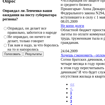
«Ассоциация по защите пра
Опрос
и среднего бизнеса
Приангарья» Анна Дюкаров
Оправдал ли Левченко ваши
Федерального закона N294,
ожидания на посту губернатора
вступившего в силу с 1 мая
региона?
08.05.2009
Не копи долги
Оправдал, он делает все
Областной бюджет приост
правильно, заботится о народе
льготы по оплате коммуна
Не оправдал, он ничего не
труда, труженикам тыла и
делает, только говорит
гражданам.
Так вам и надо, за что боролись
на то и напоролись
24.04.2009
Хочешь сэкономить - опло
Сотни братских дачников, 
четыре месяца в году прово
в этом году пересчитыват
дачникам? И что будет сл
отсутствия жильца в кварт
<<
<
1
2
3