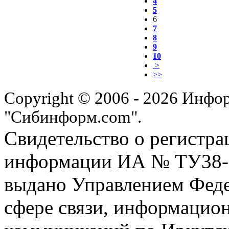
4
5
6
7
8
9
10
>
>>
Copyright © 2006 - 2026 Инфо
"Сибинформ.com".
Свидетельство о регистра
информации ИА № ТУ38-00
выдано Управлением Феде
сфере связи, информацио