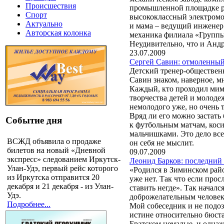
Происшествия
промышленной площадке ра
Спорт
высококлассный электромо
Актуально
и мама – ведущий инженер 
Авторская колонка
механика филиала «Групп
Неудивительно, что и Андр
23.07.2009
Сергей Савин: отмоленный
Детский тренер-обществен
Савин знаком, наверное, м
Каждый, кто проходил мим
творчества детей и молодеж
немолодого уже, но очень
Вряд ли его можно застать 
Событие дня
к футбольным матчам, косит
мальчишками. Это дело все
ВСЖД объявила о продаже
он себя не мыслит.
билетов на новый «Дневной
09.07.2009
экспресс» следованием Иркутск-
Леонид Барков: последний
Улан-Удэ, первый рейс которого
«Родился в Зиминском райо
из Иркутска отправится 20
уже нет. Так что если прос
декабря и 21 декабря - из Улан-
ставить негде». Так началс
Удэ.
доброжелательным челове
Подробнее...
Мой собеседник и не подоз
истине относительно бюста
Братском немалые, и однаж