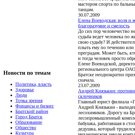
мастером спорта по бальн
танцам.
30.07.2009
Елена Воеводская: воля и 
благоразумие и смелость
До сих пор человечество не
судьба ведет человека по 
свою судьбу? И действител
плыть ему по течению или
преградам. Может быть, кто
и тогда человек просто об
Елене Воеводской, директ
регионального центра ОА
Новости по темам
Братске неоднократно прих
сначала.
Политика, власть
23.07.2009
Здоровье
Андрей Князькин: противн
Люди
склочников
Точка зрения
Главный юрист филиала «Г
Финансы и бизнес
Андрей Князькин - выходе
Братский район
лесохимиков. Дорогу на Б
Город Братск
лесопромышленный компле
Образование
бабушка, работавшая в сто
Общество
дедушка, который трудился
Культура
механическом заводе компл