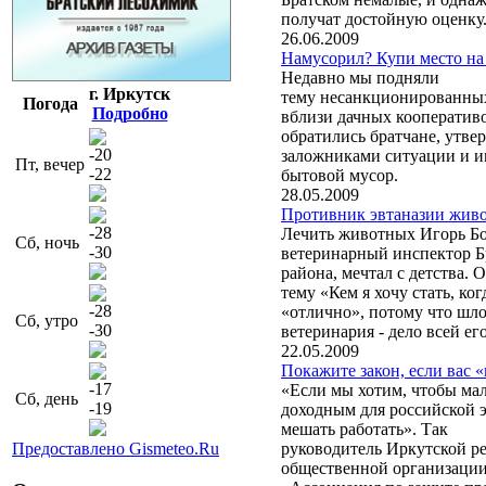
получат достойную оценку
26.06.2009
Намусорил? Купи место на
Недавно мы подняли
г. Иркутск
тему несанкционированны
Погода
Подробно
вблизи дачных кооператив
обратились братчане, утве
-20
заложниками ситуации и и
Пт, вечер
-22
бытовой мусор.
28.05.2009
Противник эвтаназии жив
-28
Лечить животных Игорь Бо
Сб, ночь
-30
ветеринарный инспектор Бр
района, мечтал с детства. 
тему «Кем я хочу стать, ко
-28
«отлично», потому что шло
Сб, утро
-30
ветеринария - дело всей ег
22.05.2009
Покажите закон, если вас 
-17
«Если мы хотим, чтобы ма
Сб, день
-19
доходным для российской э
мешать работать». Так
Предоставлено Gismeteo.Ru
руководитель Иркутской р
общественной организаци