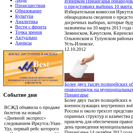
Люди
Избирком Приангарья обнародов
Происшествия
о предстоящих выборах 10 марта 
Образование
Избирательная комиссия Иркутск
Культура
обнародовала сведения о предст
Аналитика
досрочных выборах, которые буд
Вести с фронта
назначены на 10 марта 2013 года
Точка зрения
Зиминском, Качугском, Киренско
Актуально
Ольхонском и Тулунском районах
Анонсы
Усть-Илимске.
12.10.2012
Более двух тысяч полицейских о
правопорядок на муниципальных
Событие дня
Приангарье
Более двух тысяч полицейских и
военнослужащих внутренних во
ВСЖД объявила о продаже
России и около трехсот представ
билетов на новый
охранных структур и казачества
«Дневной экспресс»
привлечь для обеспечения право
следованием Иркутск-Улан-
день проведения муниципальных
Удэ, первый рейс которого
Приангарье 14 октября 2012 года