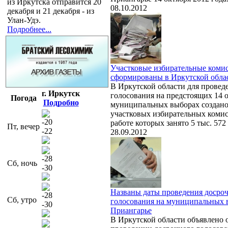
из Иркутска отправится 20
08.10.2012
декабря и 21 декабря - из
Улан-Удэ.
Подробнее...
Участковые избирательные коми
сформированы в Иркутской обла
В Иркутской области для провед
г. Иркутск
голосования на предстоящих 14 
Погода
Подробно
муниципальных выборах создано
участковых избирательных комис
-20
работе которых занято 5 тыс. 572
Пт, вечер
-22
28.09.2012
-28
Сб, ночь
-30
Названы даты проведения досро
-28
Сб, утро
голосования на муниципальных 
-30
Приангарье
В Иркутской области объявлено 