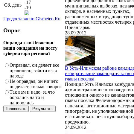
проведении досрочного голосова
-17
Сб, день
муниципальных выборах, назнач
-19
октября, в населенных пунктах,
расположенных в труднодоступн
Предоставлено Gismeteo.Ru
отдаленных местностях четырех 
Приангарья.
Опрос
28.09.2012
Оправдал ли Левченко
ваши ожидания на посту
губернатора региона?
Оправдал, он делает все
В Усть-Илимском районе кандид
правильно, заботится о
избирательное законодательство 
народе
главы поселка
Не оправдал, он ничего
Полиция Усть-Илимска возбудил
не делает, только говорит
административное производство
Так вам и надо, за что
отношении одного из кандидатов
боролись на то и
главы поселка Железнодорожный
напоролись
напечатал агитационные матери
типографии, не уполномоченной
изготавливать печатную выборн
продукцию.
24.09.2012