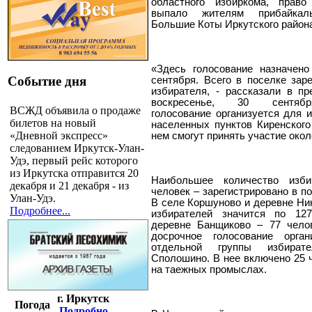
областного избиркома, прав
выпало жителям прибайкаль
Большие Коты Иркутского район
«Здесь голосование назначено
Событие дня
сентября. Всего в поселке зар
избирателя, - рассказали в пр
воскресенье, 30 сентябр
ВСЖД объявила о продаже
голосование организуется для 
билетов на новый
населенных пунктов Киренского
«Дневной экспресс»
нем смогут принять участие окол
следованием Иркутск-Улан-
Удэ, первый рейс которого
из Иркутска отправится 20
Наибольшее количество изб
декабря и 21 декабря - из
человек – зарегистрировано в п
Улан-Удэ.
В селе Коршуново и деревне Ни
Подробнее...
избирателей значится по 12
деревне Банщиково – 77 челов
досрочное голосование орга
отдельной группы избира
Сполошино. В нее включено 25 
на таежных промыслах.
г. Иркутск
Погода
Подробно