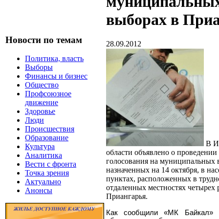
муниципальны
выборах в При
Новости по темам
28.09.2012
Политика, власть
Выборы
Финансы и бизнес
Общество
Профсоюзное
движение
Здоровье
Люди
Происшествия
Образование
В И
Культура
области объявлено о проведении
Аналитика
голосования на муниципальных 
Вести с фронта
назначенных на 14 октября, в на
Точка зрения
пунктах, расположенных в труд
Актуально
отдаленных местностях четырех 
Анонсы
Приангарья.
Как сообщили «МК Байкал» 