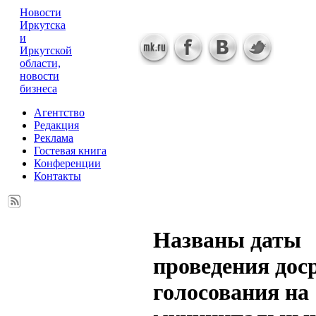
Новости
Иркутска
и
Иркутской
области,
новости
бизнеса
Агентство
Редакция
Реклама
Гостевая книга
Конференции
Контакты
Названы даты
проведения дос
голосования на