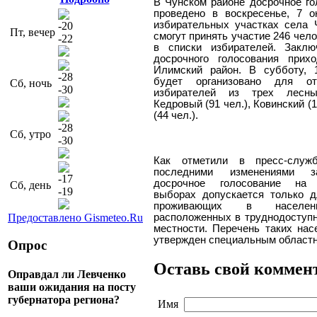
В Чунском районе досрочное го
проведено в воскресенье, 7 о
избирательных участках села 
-20
Пт, вечер
смогут принять участие 246 чел
-22
в списки избирателей. Заклю
досрочного голосования прих
Илимский район. В субботу, 
-28
будет организовано для от
Сб, ночь
-30
избирателей из трех лесн
Кедровый (91 чел.), Ковинский (
(44 чел.).
-28
Сб, утро
-30
Как отметили в пресс-служ
последними изменениями за
-17
досрочное голосование на 
Сб, день
-19
выборах допускается только д
проживающих в населен
Предоставлено Gismeteo.Ru
расположенных в труднодоступн
местности. Перечень таких нас
утвержден специальным областн
Опрос
Оставь свой коммен
Оправдал ли Левченко
ваши ожидания на посту
губернатора региона?
Имя