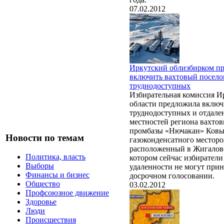
07.02.2012
Иркутский облизбирком п
включить вахтовый посело
труднодоступных
Избирательная комиссия И
области предложила включ
труднодоступных и отдал
местностей региона вахто
промбазы «Нючакан» Ковы
Новости по темам
газоконденсатного местор
расположенный в Жигаловс
Политика, власть
котором сейчас избиратели 
Выборы
удаленности не могут прин
Финансы и бизнес
досрочном голосовании.
Общество
03.02.2012
Профсоюзное движение
Здоровье
Люди
Происшествия