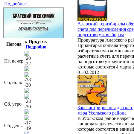
Подробнее...
Аларский теризбирком обя
счета для перечисления сре
подготовку к выборам
Прокуратура Аларского ра
г. Иркутск
Погода
Приангарья обязала терри
Подробно
избирательную комиссию 
расчетные счета для переч
-20
Пт, вечер
на подготовку к муниципа
-22
которые состоятся 4 марта 
01.02.2012
-28
Сб, ночь
-30
-28
Сб, утро
-30
Зарегистрированы два канд
мэра Усольского района
В Усольском районе зарег
-17
кандидата для участия в вы
Сб, день
-19
которые состоятся в едины