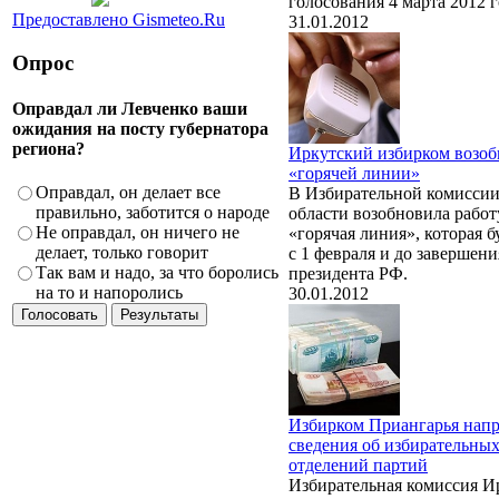
голосования 4 марта 2012 г
Предоставлено Gismeteo.Ru
31.01.2012
Опрос
Оправдал ли Левченко ваши
ожидания на посту губернатора
региона?
Иркутский избирком возоб
«горячей линии»
Оправдал, он делает все
В Избирательной комисси
правильно, заботится о народе
области возобновила работ
Не оправдал, он ничего не
«горячая линия», которая б
делает, только говорит
с 1 февраля и до завершен
Так вам и надо, за что боролись
президента РФ.
на то и напоролись
30.01.2012
Избирком Приангарья нап
сведения об избирательны
отделений партий
Избирательная комиссия И