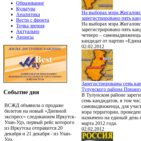
Образование
Культура
На выборах мэра Жигаловс
Аналитика
зарегистрировано пять кан
Вести с фронта
На выборах мэра Жигаловс
Точка зрения
зарегистрировано пять кан
Актуально
четверо – самовыдвиженцы
Анонсы
кандидат от партии «Едина
02.02.2012
Зарегистрированы семь ка
Тулунского района Прианг
Событие дня
В Тулунском районе зарег
семь кандидатов, в том чис
ВСЖД объявила о продаже
самовыдвиженца, для учас
билетов на новый «Дневной
мэра территории, проведе
экспресс» следованием Иркутск-
назначено на единый день 
Улан-Удэ, первый рейс которого
марта 2012 года.
из Иркутска отправится 20
02.02.2012
декабря и 21 декабря - из Улан-
Удэ.