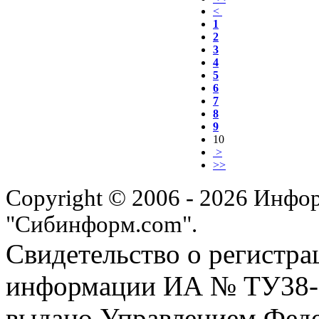
<
1
2
3
4
5
6
7
8
9
10
>
>>
Copyright © 2006 - 2026 Инфо
"Сибинформ.com".
Свидетельство о регистра
информации ИА № ТУ38-00
выдано Управлением Феде