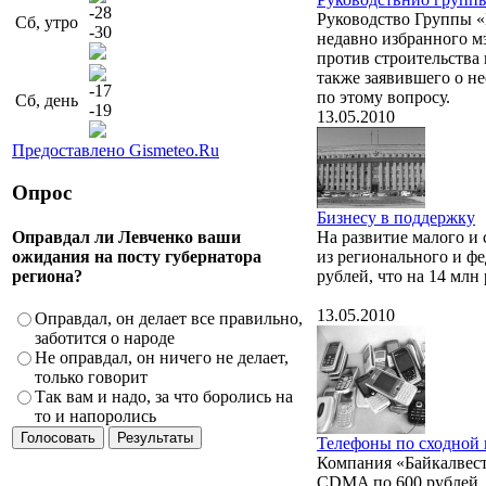
-28
Руководство Группы «
Сб, утро
-30
недавно избранного м
против строительства 
также заявившего о н
-17
по этому вопросу.
Сб, день
-19
13.05.2010
Предоставлено Gismeteo.Ru
Опрос
Бизнесу в поддержку
Оправдал ли Левченко ваши
На развитие малого и 
ожидания на посту губернатора
из регионального и ф
региона?
рублей, что на 14 млн
13.05.2010
Оправдал, он делает все правильно,
заботится о народе
Не оправдал, он ничего не делает,
только говорит
Так вам и надо, за что боролись на
то и напоролись
Телефоны по сходной 
Компания «Байкалвест
CDMA по 600 рублей, 