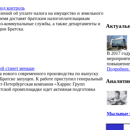
под контроль
лений об уплате налога на имущество и земельного
ремя доставят братским налогоплательщикам
о-коммунальные службы, а также департаменты и
Актуаль
ии Братска.
В 2017 год
мероприяти
повышение 
ий станет меньше
Подробнее..
а нового современного производства по выпуску
Братске запущен. К работе приступил генеральный
Аналити
т-Петербургская компания «Харрис Групп
тской промплощадке идет активная подготовка
Мыльные п