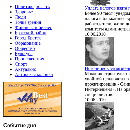
Политика, власть
Уплата налогов взята 
Здоровье
Более 90 тысяч уведом
Люди
налога в ближайшее в
Точка зрения
работодатели, жилищн
Финансы и бизнес
комитеты администрац
Братский район
10.06.2010
Город Братск
Образование
Общество
Культура
Происшествия
Спорт
Источников загрязнен
Актуально
Маховик строительств
Авторская колонка
хвойной целлюлозы в 
проектировщик - Санк
Интернешенл». На бра
специалистов.
10.06.2010
Событие дня