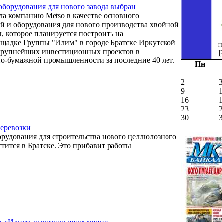
борудования для нового завода выбран
а компанию Metso в качестве основного
й и оборудования для нового производства хвойной
, которое планируется построить на
щадке Группы "Илим" в городе Братске Иркутской
 крупнейших инвестиционных проектов в
о-бумажной промышленности за последние 40 лет.
Пн
2
9
16
23
30
еревозки
орудования для строительства нового целлюлозного
стится в Братске. Это прибавит работы
ы «Илим» выразило недоумение