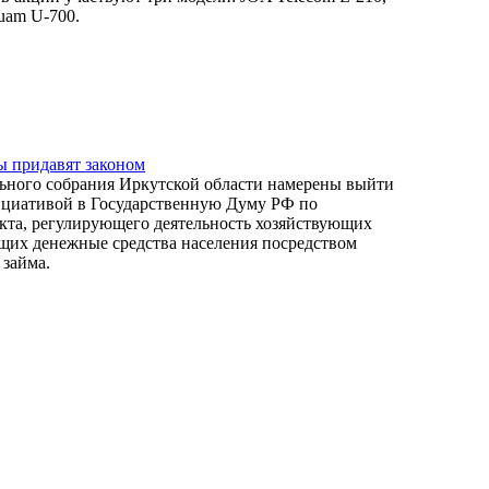
uam U-700.
 придавят законом
ьного собрания Иркутской области намерены выйти
ициативой в Государственную Думу РФ по
екта, регулирующего деятельность хозяйствующих
щих денежные средства населения посредством
 займа.