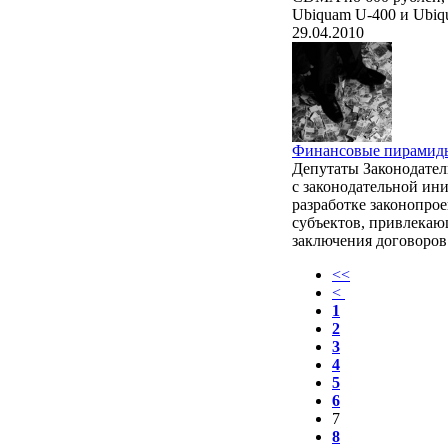
Ubiquam U-400 и Ubiq
29.04.2010
Финансовые пирамиды
Депутаты Законодател
с законодательной ин
разработке законопро
субъектов, привлекаю
заключения договоров
<<
<
1
2
3
4
5
6
7
8