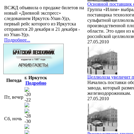
Основной поставщик о
ВСЖД объявила о продаже билетов на
Группа «Илим» выбрал
новый «Дневной экспресс»
поставщика технологи
следованием Иркутск-Улан-Удэ,
сульфатной целлюлозы
первый рейс которого из Иркутска
производственной пло
отправится 20 декабря и 21 декабря -
области. Это один из
из Улан-Удэ.
российской целлюлозн
Подробнее...
27.05.2010
Целлюлоза увеличит п
г. Иркутск
Погода
Начались поставки об
Подробно
завода, который разме
железнодорожникам.
-20
Пт, вечер
27.05.2010
-22
-28
Сб, ночь
-30
Руководствнио групп