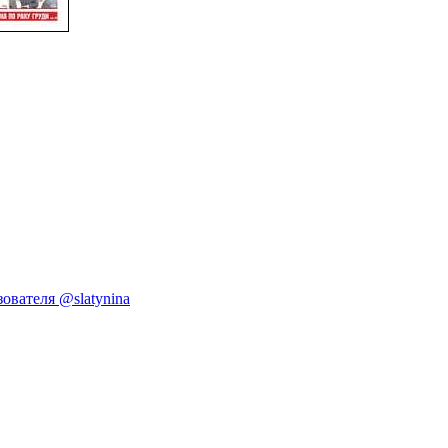
ователя @slatynina