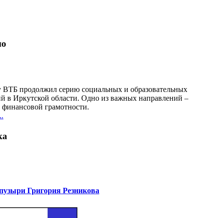
но
у ВТБ продолжил серию социальных и образовательных
й в Иркутской области. Одно из важных направлений –
финансовой грамотности.
.
ка
узыри Григория Резникова