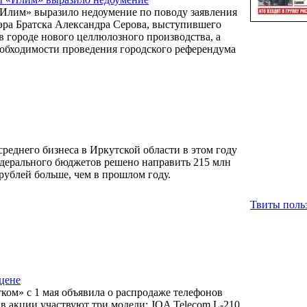
Илим» выразило недоумение по поводу заявления
эра Братска Александра Серова, выступившего
в городе нового целлюлозного производства, а
еобходимости проведения городского референдума
среднего бизнеса в Иркутской области в этом году
едерального бюджетов решено направить 215 млн
 рублей больше, чем в прошлом году.
Твиты польз
цене
ком» с 1 мая объявила о распродаже телефонов
в акции участвуют три модели: JOA Telecom L-210,