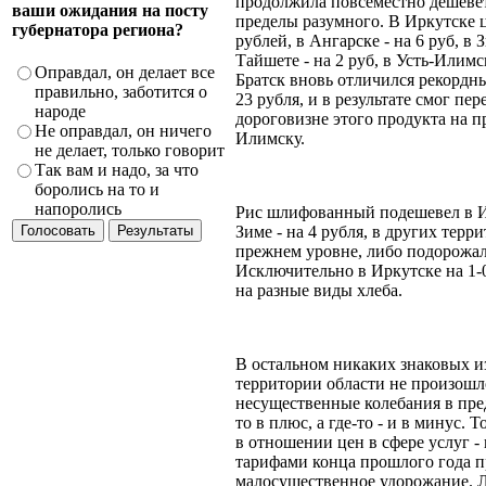
продолжила повсеместно дешевет
ваши ожидания на посту
пределы разумного. В Иркутске ц
губернатора региона?
рублей, в Ангарске - на 6 руб, в З
Тайшете - на 2 руб, в Усть-Илимск
Оправдал, он делает все
Братск вновь отличился рекордн
правильно, заботится о
23 рубля, и в результате смог пе
народе
дороговизне этого продукта на п
Не оправдал, он ничего
Илимску.
не делает, только говорит
Так вам и надо, за что
боролись на то и
напоролись
Рис шлифованный подешевел в Ир
Зиме - на 4 рубля, в других терр
прежнем уровне, либо подорожал 
Исключительно в Иркутске на 1-
на разные виды хлеба.
В остальном никаких знаковых и
территории области не произошл
несущественные колебания в пред
то в плюс, а где-то - и в минус. 
в отношении цен в сфере услуг -
тарифами конца прошлого года 
малосущественное удорожание. Л