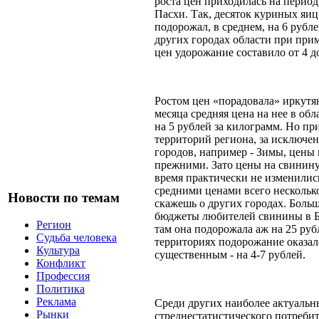
роста цен приходилась на перио
Пасхи. Так, десяток куриных яиц
подорожал, в среднем, на 6 рублей
других городах области при при
цен удорожание составило от 4 до
Ростом цен «порадовала» иркутян
месяца средняя цена на нее в об
на 5 рублей за килограмм. Но пр
территорий региона, за исключе
городов, например - Зимы, цены 
прежними. Зато цены на свинину 
время практически не изменилис
средними ценами всего несколько
Новости по темам
скажешь о других городах. Больш
бюджеты любителей свинины в Бр
Регион
там она подорожала аж на 25 руб
Судьба человека
территориях подорожание оказал
Культура
существенным - на 4-7 рублей.
Конфликт
Профессия
Политика
Реклама
Среди других наиболее актуальн
Рынки
стреднестатистического потребит