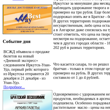
Иркутске за минувшие два меся
наблюдать удорожание творога и с
примерно на три рубля. Еще бол
подорожал опять же в Братске - б
В других территориях подорожа
несущественным, либо цена остал
а в Ангарске даже снизилась на 
стоит отметить, что цена на твор
несмотря на подорожание, остае
Событие дня
чем в других городах области - 1
202 руб в разных территориях.
ВСЖД объявила о продаже
билетов на новый
«Дневной экспресс»
Что касается сахара, то он реши
следованием Иркутск-Улан-
братчан - только в этом городе ц
Удэ, первый рейс которого
примерно на рубль. В других те
из Иркутска отправится 20
составило от 1 до 4 рублей.
декабря и 21 декабря - из
Улан-Удэ.
Подробнее...
Одновременно с удорожанием не
продуктов, необходимых в арсен
подешевела. Особенно порадовал
растительное
масло - цены на не