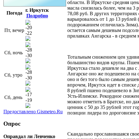
области. В Иркутске средняя цен
масла снизилась более, чем на 3 р
г. Иркутск
Погода
78,08 руб. В других территориях
Подробно
варьировалось от 1 до 13 рублей
подорожанием отличилась Зима).
-20
Пт, вечер
остается самым дешевым подсолн
-22
прилавках Ангарска - в среднем м
-28
Сб, ночь
-30
Тотальным снижением цен удиви
большинство видов крупы. Пшен
Иркутска стало дешевле на два с
-28
Ангарске оно же подешевело на о
Сб, утро
-30
оно и без того было самым дешев
впрочем, Иркутск идет в списке
8 рублей пшено подешевело в Зим
-17
Усть-Илимске. Рекордное снижени
Сб, день
-19
можно отметить в Братске, но д
ценник с 50 до 35 рублей этот го
Предоставлено Gismeteo.Ru
позиции лидера по дороговизне э
Опрос
Скандально прославившаяся свое
Оправдал ли Левченко