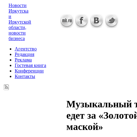
Новости
Иркутска
и
Иркутской
области,
новости
бизнеса
Агентство
Редакция
Реклама
Гостевая книга
Конференции
Контакты
Музыкальный т
едет за «Золото
маской»