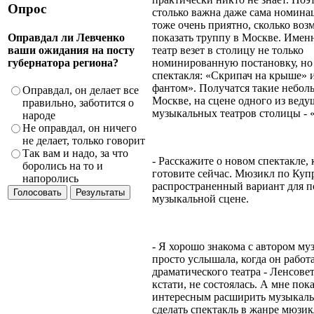
Опрос
столько важна даже сама номинац
тоже очень приятно, сколько воз
Оправдал ли Левченко
показать труппу в Москве. Имен
ваши ожидания на посту
театр везет в столицу не только
губернатора региона?
номинированную постановку, но
спектакля: «Скрипач на крыше» 
фантом». Получатся такие небол
Оправдал, он делает все
Москве, на сцене одного из вед
правильно, заботится о
музыкальных театров столицы - 
народе
Не оправдал, он ничего
не делает, только говорит
Так вам и надо, за что
- Расскажите о новом спектакле,
боролись на то и
готовите сейчас. Мюзикл по Куп
напоролись
распространенный вариант для п
музыкальной сцене.
- Я хорошо знакома с автором муз
просто услышала, когда он работа
драматического театра - Ленсовет
кстати, не состоялась. А мне пок
интересным расширить музыкаль
сделать спектакль в жанре мюзик