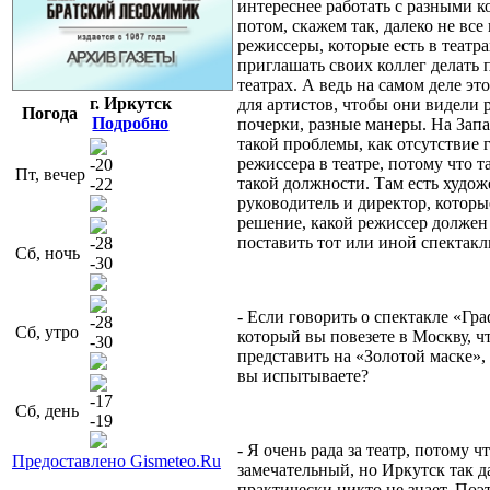
интереснее работать с разными к
потом, скажем так, далеко не все
режиссеры, которые есть в театра
приглашать своих коллег делать 
театрах. А ведь на самом деле эт
г. Иркутск
для артистов, чтобы они видели 
Погода
Подробно
почерки, разные манеры. На Запад
такой проблемы, как отсутствие 
режиссера в театре, потому что т
-20
Пт, вечер
такой должности. Там есть худо
-22
руководитель и директор, котор
решение, какой режиссер должен
поставить тот или иной спектакл
-28
Сб, ночь
-30
- Если говорить о спектакле «Гр
-28
Сб, утро
который вы повезете в Москву, ч
-30
представить на «Золотой маске»,
вы испытываете?
-17
Сб, день
-19
- Я очень рада за театр, потому ч
Предоставлено Gismeteo.Ru
замечательный, но Иркутск так да
практически никто не знает. Поэ