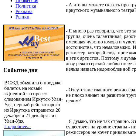
Профессия
- А что вы можете сказать про т
Политика
иркутского музыкального театра
Реклама
Рынки
- Я много раз говорила, что это 
труппа, очень талантливая, рабо
имеющая чувство юмора и чувст
достоинства, что немаловажно. 
режиссер, который сюда приезжа
в этих артистов. Поэтому я дума
дозу режиссерской любви получа
нельзя назвать недолюбленной т
Событие дня
ВСЖД объявила о продаже
билетов на новый
- Отсутствие главного режиссера 
«Дневной экспресс»
не плохо влияет на развитие труп
следованием Иркутск-Улан-
целом?
Удэ, первый рейс которого
из Иркутска отправится 20
декабря и 21 декабря - из
Улан-Удэ.
- Я думаю, это не так страшно. Э
Подробнее...
существует на уровне страны - н
режиссеров не хочет привязыватьс