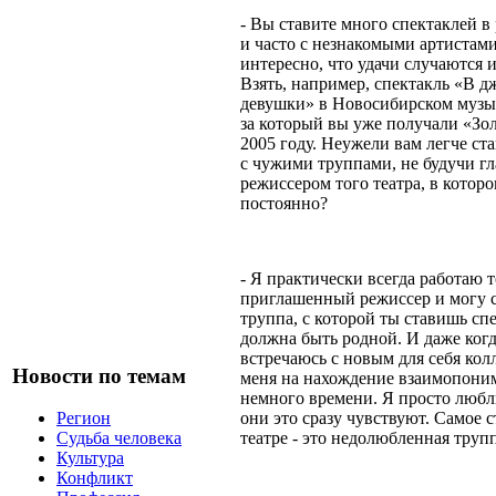
- Вы ставите много спектаклей в 
и часто с незнакомыми артистам
интересно, что удачи случаются 
Взять, например, спектакль «В д
девушки» в Новосибирском музы
за который вы уже получали «Зо
2005 году. Неужели вам легче ст
с чужими труппами, не будучи г
режиссером того театра, в которо
постоянно?
- Я практически всегда работаю т
приглашенный режиссер и могу с
труппа, с которой ты ставишь спе
должна быть родной. И даже когд
встречаюсь с новым для себя кол
Новости по темам
меня на нахождение взаимопони
немного времени. Я просто любл
они это сразу чувствуют. Самое 
Регион
театре - это недолюбленная трупп
Судьба человека
Культура
Конфликт