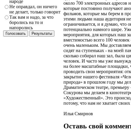
народе
около 700 электронных адресов 
Не оправдал, он ничего
которые постоянно получают ано
не делает, только говорит
фильмов, которые мы берем в про
Так вам и надо, за что
этими людьми наша аудитория не
боролись на то и
ограничивается, и я думаю, что о
напоролись
потенциально намного шире. Уже
мероприятия, для которых наш за
вместимостью всего 100 человек
очень маленьким. Мы доставляем
сидят на ступеньках - на моей п
сколько собирал наш зал, была ц
человек. И часто мы уже вынуж
на более масштабные площадки,
проводить свои мероприятия: от
закрытие нашего фестиваля «Чел
природа» в прошлом году мы дел
Драматическом театре, премьеру
Сокурова мы делаем в кинотеатр
«Художественный». Это происхо
потому, что нам не хватает свои
Илья Смирнов
Оставь свой коммен