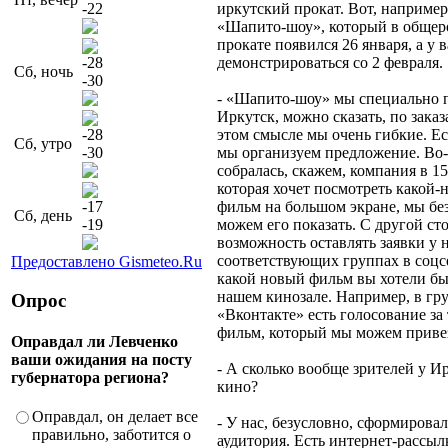
-22
иркутский прокат. Вот, например
«Шапито-шоу», который в общер
прокате появился 26 января, а у в
-28
демонстрироваться со 2 февраля.
Сб, ночь
-30
- «Шапито-шоу» мы специально 
Иркутск, можно сказать, по заказ
-28
этом смысле мы очень гибкие. Ес
Сб, утро
-30
мы организуем предложение. Во-
собралась, скажем, компания в 15
которая хочет посмотреть какой-
-17
фильм на большом экране, мы бе
Сб, день
-19
можем его показать. С другой ст
возможность оставлять заявки у н
соответствующих группах в соцсе
Предоставлено Gismeteo.Ru
какой новый фильм вы хотели бы
нашем кинозале. Например, в гр
Опрос
«Вконтакте» есть голосование за
фильм, который мы можем приве
Оправдал ли Левченко
ваши ожидания на посту
- А сколько вообще зрителей у И
губернатора региона?
кино?
Оправдал, он делает все
- У нас, безусловно, сформировал
правильно, заботится о
аудитория. Есть интернет-рассы