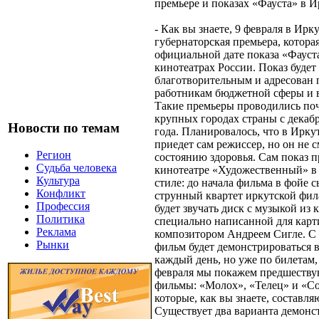
премьере и показах «Фауста» в И
- Как вы знаете, 9 февраля в Ирк
губернаторская премьера, котора
официальной дате показа «Фауст
кинотеатрах России. Показ будет
благотворительным и адресован 
работникам бюджетной сферы и 
Такие премьеры проводились поч
крупных городах страны с декаб
Новости по темам
года. Планировалось, что в Ирку
приедет сам режиссер, но он не с
Регион
состоянию здоровья. Сам показ п
Судьба человека
кинотеатре «Художественный» в
Культура
стиле: до начала фильма в фойе с
Конфликт
струнный квартет иркутской фил
Профессия
будет звучать диск с музыкой из
Политика
специально написанной для кар
Реклама
композитором Андреем Сигле. С 
Рынки
фильм будет демонстрироваться 
каждый день, но уже по билетам, 
февраля мы покажем предшеств
фильмы: «Молох», «Телец» и «С
которые, как вы знаете, составля
Существует два варианта демонс