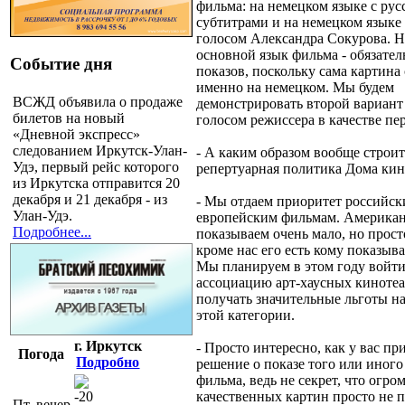
фильма: на немецком языке с ру
субтитрами и на немецком языке
голосом Александра Сокурова. 
основной язык фильма - обязател
Событие дня
показов, поскольку сама картина
именно на немецком. Мы будем
ВСЖД объявила о продаже
демонстрировать второй вариант 
билетов на новый
голосом режиссера в качестве пе
«Дневной экспресс»
следованием Иркутск-Улан-
- А каким образом вообще строит
Удэ, первый рейс которого
репертуарная политика Дома кин
из Иркутска отправится 20
декабря и 21 декабря - из
- Мы отдаем приоритет российск
Улан-Удэ.
европейским фильмам. Американ
Подробнее...
показываем очень мало, но прост
кроме нас его есть кому показыва
Мы планируем в этом году войт
ассоциацию арт-хаусных кинотеа
получать значительные льготы н
этой категории.
г. Иркутск
- Просто интересно, как у вас п
Погода
Подробно
решение о показе того или иного
фильма, ведь не секрет, что огро
-20
качественных картин просто не п
Пт, вечер