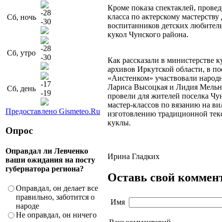
Кроме показа спектаклей, провед
-28
класса по актерскому мастерству 
Сб, ночь
-30
воспитанников детских любитель
кукол Чунского района.
-28
Сб, утро
-30
Как рассказали в министерстве к
архивов Иркутской области, в по
«Аистенком» участвовали народ
-17
Лариса Высоцкая и Лидия Мельн
Сб, день
-19
провели для жителей поселка Чу
мастер-классов по вязанию на в
Предоставлено Gismeteo.Ru
изготовлению традиционной тек
куклы.
Опрос
Оправдал ли Левченко
Ирина Гладких
ваши ожидания на посту
губернатора региона?
Оставь свой коммен
Оправдал, он делает все
правильно, заботится о
Имя
народе
Не оправдал, он ничего