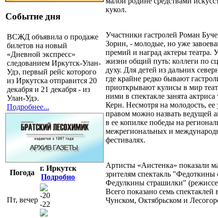
малой родине средствами искусст
кукол.
Событие дня
Участники гастролей Роман Буче
ВСЖД объявила о продаже
Зорин, - молодые, но уже завоев
билетов на новый
премий и наград актеры театра. У
«Дневной экспресс»
жизни общий путь: коллеги по сц
следованием Иркутск-Улан-
духу. Для детей из дальних север
Удэ, первый рейс которого
где крайне редко бывают гастрол
из Иркутска отправится 20
приоткрывают кулисы в мир теат
декабря и 21 декабря - из
ними в спектакле занята актриса
Улан-Удэ.
Керн. Несмотря на молодость, ее
Подробнее...
правом можно назвать ведущей а
в ее копилке победы на регионал
межрегиональных и международ
фестивалях.
Артисты «Аистенка» показали м
г. Иркутск
Погода
зрителям спектакль "Федоткины
Подробно
Федулкины страшилки" (режиссер
Всего показано семь спектаклей 
-20
Пт, вечер
Чунском, Октябрьском и Лесогор
-22