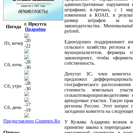
административные нарушения 
штрафами; в-третьих, с 1 ма
изменения в КОАП, в результ
размер штрафов за нар
г. Иркутск
законодательства. Минимальны
Погода
Подробно
рублей.
-20
Единодушно поддерживают ин
Пт, вечер
-22
сельского хозяйства региона в
муниципалитетов, фермеры п
законопроект, чтобы оформит
-28
собственность.
Сб, ночь
-30
Депутат ЗС, член комитета
предложил дифференцирова
-28
географического расположения
Сб, утро
-30
стоимость земельных учас
сельхозтоваропроизводителями 
арендуемые участки. Такую пра
-17
регионы России. Этот вопрос п
Сб, день
-19
заседании комитета на следующе
Предоставлено Gismeteo.Ru
У Кузьмы Алдарова возник в
принятие закона к перепродаже
Опрос
завышенной стоимости и нажи