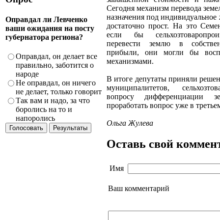
Сегодня механизм перевода земе
назначения под индивидуальное
Оправдал ли Левченко
достаточно прост. На это Семе
ваши ожидания на посту
если бы сельхозтоваропрои
губернатора региона?
перевести землю в собстве
прибыли, они могли бы восп
Оправдал, он делает все
механизмами.
правильно, заботится о
народе
В итоге депутаты приняли решен
Не оправдал, он ничего
муниципалитетов, сельхозто
не делает, только говорит
вопросу дифференциации з
Так вам и надо, за что
проработать вопрос уже в третье
боролись на то и
напоролись
Ольга Жулева
Оставь свой коммен
Имя
Ваш комментарий