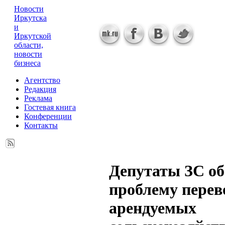
Новости
Иркутска
и
Иркутской
области,
новости
бизнеса
Агентство
Редакция
Реклама
Гостевая книга
Конференции
Контакты
Депутаты ЗС об
проблему перев
арендуемых