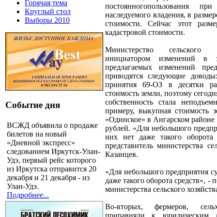
Горячая тема
постоянногопользования пр
Круглый стол
наследуемого владения, в размер
Выборы 2010
стоимости. Сейчас этот разм
кадастровой стоимости.
Министерство сельского х
инициатором изменений в з
предлагаемых изменений пред
приводятся следующие доводы:
принятия 69-ОЗ в десятки раз
стоимость земли, поэтому сегодн
собственность стала неподъем
Событие дня
примеру, выкупная стоимость 
«Одинское» в Ангарском районе 
ВСЖД объявила о продаже
рублей. «Для небольшого предпр
билетов на новый
них нет даже такого оборота 
«Дневной экспресс»
представитель министерства се
следованием Иркутск-Улан-
Казанцев.
Удэ, первый рейс которого
из Иркутска отправится 20
«Для небольшого предприятия су
декабря и 21 декабря - из
даже такого оборота средств», - 
Улан-Удэ.
министерства сельского хозяйств
Подробнее...
Во-вторых, фермеров, сельхо
приравняли к юридическим 