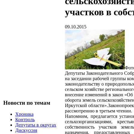
сельскохозяйст
участков в собс
09.10.2015
Фото
Депутаты Законодательного Соб
на заседании рабочей группы ко
законодательству о природопольз
сельском хозяйстве регионально
внесение изменений в закон «Об
оборота земель сельскохозяйстве
Новости по темам
Иркутской области».Законопроек
рассмотрению в третьем чтении.
Хроника
Напомним, предлагается устано
Контроль
сельхозорганизациями, кресть
Депутаты в округах
собственность участков земель
Дискуссия
назначения, предоставленны