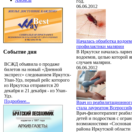
Анонсы
год.
06.06.2012
Началась обработка водоем
профилактики малярии
Событие дня
В Иркутске началась ларве
водоемов, целью которой я
случаев малярии.
ВСЖД объявила о продаже
06.06.2012
билетов на новый «Дневной
экспресс» следованием Иркутск-
Улан-Удэ, первый рейс которого
из Иркутска отправится 20
декабря и 21 декабря - из Улан-
Удэ.
Подробнее...
Врач из реабилитационног
стала лауреатом Всероссий
Врач-физиотерапевт реаби
детей и подростков с огр
возможностями «Сосновая 
района Иркутской области