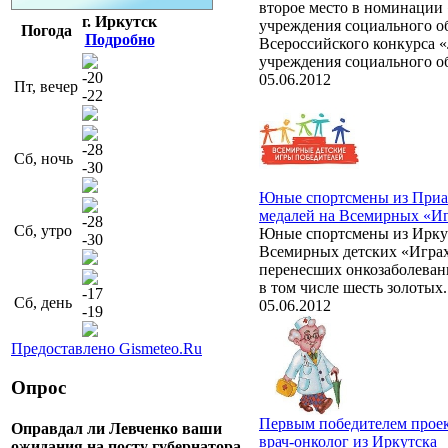
второе место в номинации
г. Иркутск
учреждения социального о
Погода
Подробно
Всероссийского конкурса 
учреждения социального о
-20
05.06.2012
Пт, вечер
-22
-28
Сб, ночь
-30
Юные спортсмены из Приан
медалей на Всемирных «Иг
-28
Сб, утро
Юные спортсмены из Иркутс
-30
Всемирных детских «Играх
перенесших онкозаболевани
в том числе шесть золотых.
-17
Сб, день
05.06.2012
-19
Предоставлено Gismeteo.Ru
Опрос
Первым победителем проек
Оправдал ли Левченко ваши
врач-онколог из Иркутска
ожидания на посту губернатора