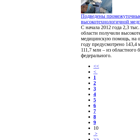
Подведены промежуточные
высокотехнологичной мед
С начала 2012 года 2,3 тыс
области получили высоко
медицинскую помощь, на о
году предусмотрено 143,4 
111,7 млн – из областного 
федерального.
<<
<
1
2
3
4
5
6
7
8
9
10
>
>>