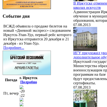
В Иркутске отменен
школах искусств
Администрация Ирку
Событие дня
обучение в муници
образования, котора
07.08.2013
ВСЖД объявила о продаже билетов на
новый «Дневной экспресс» следованием
Иркутск-Улан-Удэ, первый рейс которого
из Иркутска отправится 20 декабря и 21
декабря - из Улан-Удэ.
Подробнее...
ИГУ предложил уво
дополнительное обу
Иркутский государс
Министерства образ
военнослужащим пр
программам на базе 
г. Иркутск
будут предоставлен
Погода
Подробно
сертификаты.
07.08.2013
-20
Пт, вечер
-22