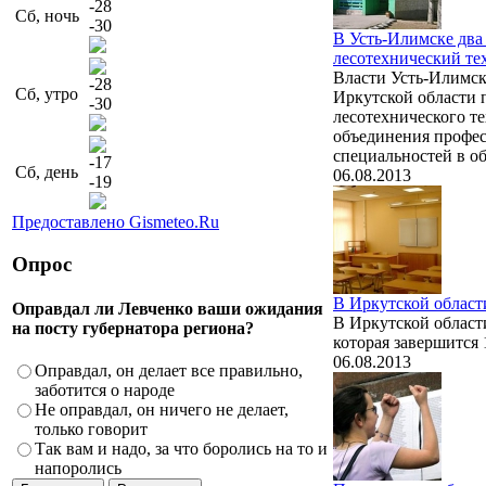
-28
Сб, ночь
-30
В Усть-Илимске два
лесотехнический те
Власти Усть-Илимск
-28
Сб, утро
Иркутской области 
-30
лесотехнического те
объединения профе
специальностей в об
-17
Сб, день
06.08.2013
-19
Предоставлено Gismeteo.Ru
Опрос
В Иркутской област
Оправдал ли Левченко ваши ожидания
В Иркутской област
на посту губернатора региона?
которая завершится 
06.08.2013
Оправдал, он делает все правильно,
заботится о народе
Не оправдал, он ничего не делает,
только говорит
Так вам и надо, за что боролись на то и
напоролись