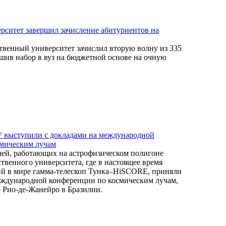
рситет завершил зачисление абитуриентов на
твенный университет зачислил вторую волну из 335
ршив набор в вуз на бюджетной основе на очную
 выступили с докладами на международной
смическим лучам
лей, работающих на астрофизическом полигоне
твенного университета, где в настоящее время
й в мире гамма-телескоп Тунка–HiSCORE, приняли
еждународной конференции по космическим лучам,
 Рио-де-Жанейро в Бразилии.