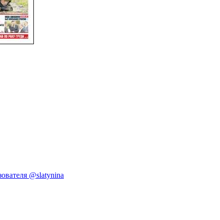
ователя @slatynina