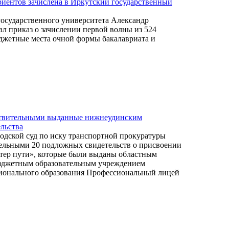
риентов зачислена в Иркутский государственный
государственного университета Александр
л приказ о зачислении первой волны из 524
джетные места очной формы бакалавриата и
ствительными выданные нижнеудинским
льства
дской суд по иску транспортной прокуратуры
ельными 20 подложных свидетельств о присвоении
тер пути», которые были выданы областным
юджетным образовательным учреждением
ионального образования Профессиональный лицей