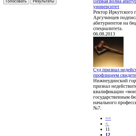
Первая волна абиту
университет
Ректор Иркутского 
Аргучинцев подписа
абитуриентов на бю
специалитета.
06.08.2013
Суд признал недей
профлицеем свидете
Нижнеудинский горо
признал недействит
квалификации «мон
государственным б
начального професс
№7.
<<
<
11
12