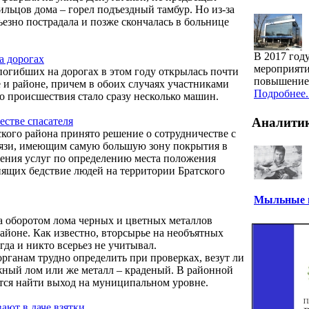
ильцов дома – горел подъездный тамбур. Но из-за
езно пострадала и позже скончалась в больнице
В 2017 год
а дорогах
мероприяти
погибших на дорогах в этом году открылась почти
повышение 
 и районе, причем в обоих случаях участниками
Подробнее..
 происшествия стало сразу несколько машин.
естве спасателя
Аналити
ого района принято решение о сотрудничестве с
вязи, имеющим самую большую зону покрытия в
ления услуг по определению места положения
ящих бедствие людей на территории Братского
Мыльные п
а оборотом лома черных и цветных металлов
районе. Как известно, вторсырье на необъятных
гда и никто всерьез не учитывал.
ганам трудно определить при проверках, везут ли
жный лом или же металл – краденый. В районной
ся найти выход на муниципальном уровне.
ают в даче взятки