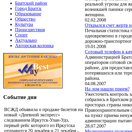
Братский район
реальной угрозы для ж
Город Братск
возникшей паники серь
Образование
женщина.
Общество
02.02.2008
Культура
Открылся счет жертв н
Происшествия
Печальная статистика 
Спорт
одновременно в городе
Актуально
дорожно-транспортного
Авторская колонка
19.01.2008
Сотовый телефон в кач
Администрацией Братск
оператором сотовой с
районе, для предостав
потерявшихся или терп
района.
04.08.2007
На лом нашли прием?
Ужесточить контроль з
Событие дня
собрались в Братском 
просторах страны нико
ВСЖД объявила о продаже билетов на
Правоохранительным ор
новый «Дневной экспресс»
на пункт приема нену
следованием Иркутск-Улан-Удэ,
администрации пытают
первый рейс которого из Иркутска
28.07.2007
отправится 20 декабря и 21 декабря -
Милиционера подозрев