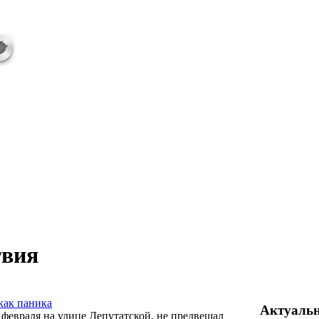
твия
 как паника
Актуаль
февраля на улице Депутатской, не предвещал