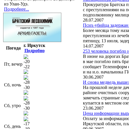
из Улан-Удэ.
Прокуратура Братска п
Подробнее...
с преступлениями на 
подполковнику милици
28.07.2007
Псих-убийца задержан 
Более месяца тому наз
преступления из лечеб
пятницу, 13 июля, заде
г. Иркутск
14.07.2007
Погода
Подробно
253 человека погибло 
В июне на дорогах Бра
-20
в мае погибло пять бр
Пт, вечер
-22
сообщает Телеинформ с
и на и.о. начальника 
30.06.2007
-28
И снова медведь выше
Сб, ночь
-30
На прошлой неделе дач
районе очистных соору
замечать странные след
-28
купается в местном озе
Сб, утро
-30
23.06.2007
Цена информации выр
Оплату за информацию
-17
Иркутской области, пл
Сб, день
-19
09.06.2007