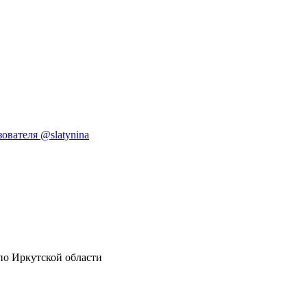
ователя @slatynina
по Иркутской области
16+