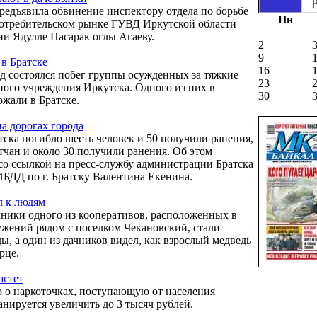
редъявила обвинение инспектору отдела по борьбе
Пн
потребительском рынке ГУВД Иркутской области
и Ядулле Пасарак оглы Агаеву.
2
9
в Братске
16
ад состоялся побег группы осужденных за тяжкие
23
ного учреждения Иркутска. Одного из них в
30
ржали в Братске.
на дорогах города
тска погибло шесть человек и 50 получили ранения,
атчан и около 30 получили ранения. Об этом
о ссылкой на пресс-службу администрации Братска
ГИБДД по г. Братску Валентина Екенина.
л к людям
ники одного из кооперативов, расположенных в
жений рядом с поселком Чекановский, стали
ы, а один из дачников видел, как взрослый медведь
рце.
астет
 о наркоточках, поступающую от населения
анируется увеличить до 3 тысяч рублей.