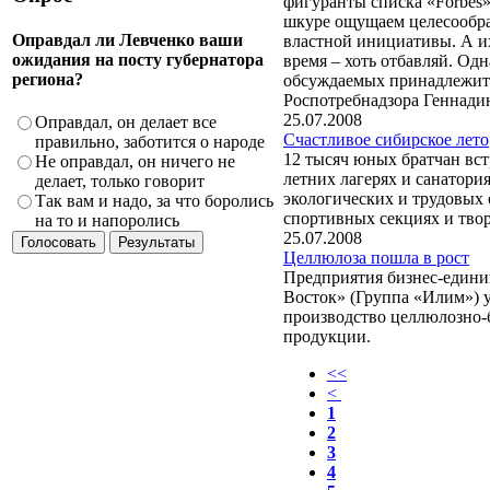
фигуранты списка «Forbes»
шкуре ощущаем целесообр
Оправдал ли Левченко ваши
властной инициативы. А и
ожидания на посту губернатора
время – хоть отбавляй. Одн
региона?
обсуждаемых принадлежит
Роспотребнадзора Геннад
25.07.2008
Оправдал, он делает все
Счастливое сибирское лето
правильно, заботится о народе
12 тысяч юных братчан вст
Не оправдал, он ничего не
летних лагерях и санатория
делает, только говорит
экологических и трудовых 
Так вам и надо, за что боролись
спортивных секциях и тво
на то и напоролись
25.07.2008
Целлюлоза пошла в рост
Предприятия бизнес-един
Восток» (Группа «Илим») 
производство целлюлозно
продукции.
<<
<
1
2
3
4