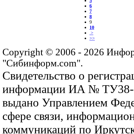
5
6
7
8
9
10
>
>>
Copyright © 2006 - 2026 Инфо
"Сибинформ.com".
Свидетельство о регистра
информации ИА № ТУ38-00
выдано Управлением Феде
сфере связи, информацио
коммуникаций по Иркутск