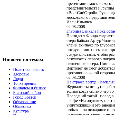
презентация московского
представительства Группы
«ВостСибСтрой». Руковод
московского представитель
Иван Ильичев.
02.08.2008
Глубина Байкала пока оста
Президент Фонда содейств
озера Байкал Артур Чилинг
члены экипажа по глубоко
погружению не смогли при
с журналистами, чтобы рас
результатах первого погру
Новости по темам
священного озера. Помешал
Вертолет не смог добраться
Политика, власть
противоположной стороны 
Здоровье
02.08.2008
Люди
На страже всегда «Васильи
Точка зрения
Журналисты пишут о рабо
Финансы и бизнес
только когда сильно что-то 
Братский район
Последний такой повод в 
Город Братск
в кафе «На опушке», почти
Образование
уничтоживший это заведен
Общество
побывав на пожарище и по
Культура
развалинами, решили не о