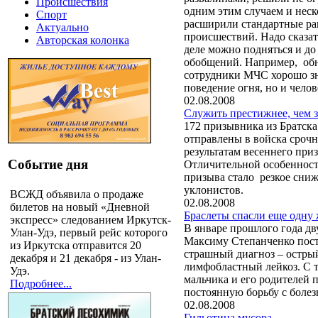
Происшествия
одним этим случаем и неск
Спорт
расширили стандартные ра
Актуально
происшествий. Надо сказать
Авторская колонка
деле можно подняться и д
обобщений. Например, обн
сотрудники МЧС хорошо зн
поведение огня, но и чело
02.08.2008
Служить престижнее, чем з
172 призывника из Братск
отправлены в войска сроч
результатам весеннего при
Событие дня
Отличительной особенност
призыва стало резкое сни
уклонистов.
ВСЖД объявила о продаже
02.08.2008
билетов на новый «Дневной
Браслеты спасли еще одну
экспресс» следованием Иркутск-
В январе прошлого года д
Улан-Удэ, первый рейс которого
Максиму Степанченко пос
из Иркутска отправится 20
страшный диагноз – остры
декабря и 21 декабря - из Улан-
лимфобластный лейкоз. С 
Удэ.
мальчика и его родителей 
Подробнее...
постоянную борьбу с болез
02.08.2008
Гильотина мусора