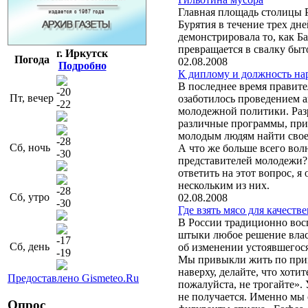
Главная площадь столицы 
Бурятия в течение трех дне
демонстрировала то, как Б
превращается в свалку быт
г. Иркутск
Погода
02.08.2008
Подробно
К диплому и должность на
В последнее время правите
-20
Пт, вечер
озаботилось проведением 
-22
молодежной политики. Раз
различные программы, пр
молодым людям найти свое
-28
Сб, ночь
А что же больше всего вол
-30
представителей молодежи?
ответить на этот вопрос, я 
нескольким из них.
-28
Сб, утро
02.08.2008
-30
Где взять мясо для качеств
В России традиционно вос
штыки любое решение влас
-17
Сб, день
об изменении устоявшегося
-19
Мы привыкли жить по при
наверху, делайте, что хотит
Предоставлено Gismeteo.Ru
пожалуйста, не трогайте». 
не получается. Именно мы с
Опрос